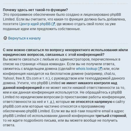
Почему здесь нет такой-то функции?
Это программное обеспечение было создано и лицензировано phpBB
Limited. Если вы считаете, что какая-то функция должна быть добавлена,
посетите
Центр идей phpBB
, где можно отдать свой голос за уже
поданные идеи или предложить собственные.
Вернуться к началу
С кем можно связаться по вопросу некорректного использования и/или
юридических вопросов, связанных с этой конференцией?
Вы можете связаться с любым из администраторов, перечисленных в
списке на странице «Наша команда». Если вы не получили ответа,
свяжитесь с владельцем домена (сделайте
whois lookup
) или, если
конференция находится на бесплатном домене (например, chat.ru,
Yahoo!, free.fr, f2s.com и т. п.), с руководством или техподдержкой данного
домена. Учтите, что phpBB Limited
не имеет никакого контроля над
данной конференцией
и не может нести никакой ответственности за то,
кем и как данная конференция используется. Не обращайтесь к phpBB
Limited по юридическим вопросам (о приостановке работы конференции,
ответственности за неё и т. д.), которые
не относятся напрямую
к сайту
phpBB.com или которые частично относятся к программному
обеспечению phpBB Limited. Если же вы всё-таки пошлёте email в адрес
phpBB Limited об использовании данной конференции
третьей стороной
,
то не ждите подробного письма, или вы можете вообще не получить
ответа.