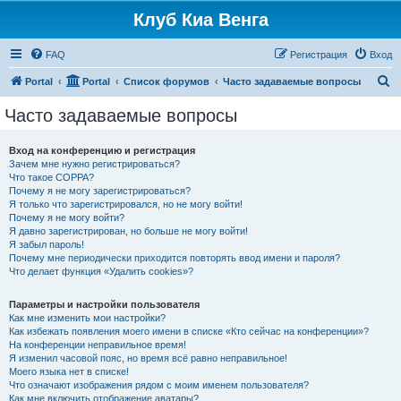
Клуб Киа Венга
FAQ
Регистрация
Вход
П
Portal
Portal
Список форумов
Часто задаваемые вопросы
о
Часто задаваемые вопросы
и
с
Вход на конференцию и регистрация
Зачем мне нужно регистрироваться?
к
Что такое COPPA?
Почему я не могу зарегистрироваться?
Я только что зарегистрировался, но не могу войти!
Почему я не могу войти?
Я давно зарегистрирован, но больше не могу войти!
Я забыл пароль!
Почему мне периодически приходится повторять ввод имени и пароля?
Что делает функция «Удалить cookies»?
Параметры и настройки пользователя
Как мне изменить мои настройки?
Как избежать появления моего имени в списке «Кто сейчас на конференции»?
На конференции неправильное время!
Я изменил часовой пояс, но время всё равно неправильное!
Моего языка нет в списке!
Что означают изображения рядом с моим именем пользователя?
Как мне включить отображение аватары?