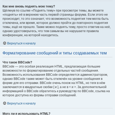
Как мне вновь поднять мою тему?
Щёлкнув по ссылке «Поднять тему» при просмотре темы, вы можете
«поднять» её в верхнюю часть первой страницы форума. Если этого не
происходит, то это означает, что возможность поднятия тем могла быть
отключена, или время, которое должно пройти до повторного поднятия
темы, ещё не прошло. Также можно поднять тему, просто ответив на неё,
однако удостоверьтесь, что тем самым вы не нарушаете правила
конференции, на которой находитесь.
Вернуться к началу
Форматирование сообщений и типы создаваемых тем
Что такое BBCode?
BBCode — это особая реализация HTML, предлагающая большие
возможности по форматированию отдельных частей сообщения.
Возможность использования BBCode определяется администратором,
однако BBCode также может быть отключён на уровне сообщения в
форме для его отправки. BBCode очень похож на HTML, но теги в нём
заключаются в квадратные скобки [ и ], а не в < и >. За дополнительной
информацией о BBCode обратитесь к руководству по BBCode, ссылка на
которое доступна из формы отправки сообщений.
Вернуться к началу
Могу ли я использовать HTML?