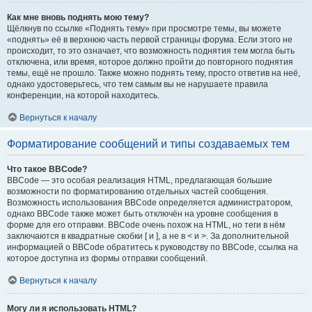
Как мне вновь поднять мою тему?
Щёлкнув по ссылке «Поднять тему» при просмотре темы, вы можете
«поднять» её в верхнюю часть первой страницы форума. Если этого не
происходит, то это означает, что возможность поднятия тем могла быть
отключена, или время, которое должно пройти до повторного поднятия
темы, ещё не прошло. Также можно поднять тему, просто ответив на неё,
однако удостоверьтесь, что тем самым вы не нарушаете правила
конференции, на которой находитесь.
Вернуться к началу
Форматирование сообщений и типы создаваемых тем
Что такое BBCode?
BBCode — это особая реализация HTML, предлагающая большие
возможности по форматированию отдельных частей сообщения.
Возможность использования BBCode определяется администратором,
однако BBCode также может быть отключён на уровне сообщения в
форме для его отправки. BBCode очень похож на HTML, но теги в нём
заключаются в квадратные скобки [ и ], а не в < и >. За дополнительной
информацией о BBCode обратитесь к руководству по BBCode, ссылка на
которое доступна из формы отправки сообщений.
Вернуться к началу
Могу ли я использовать HTML?