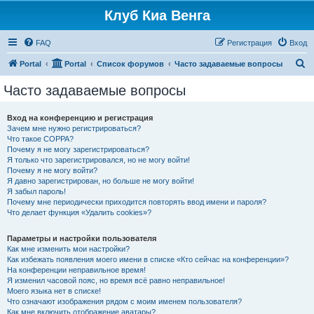
Клуб Киа Венга
FAQ
Регистрация
Вход
П
Portal
Portal
Список форумов
Часто задаваемые вопросы
о
Часто задаваемые вопросы
и
с
Вход на конференцию и регистрация
Зачем мне нужно регистрироваться?
к
Что такое COPPA?
Почему я не могу зарегистрироваться?
Я только что зарегистрировался, но не могу войти!
Почему я не могу войти?
Я давно зарегистрирован, но больше не могу войти!
Я забыл пароль!
Почему мне периодически приходится повторять ввод имени и пароля?
Что делает функция «Удалить cookies»?
Параметры и настройки пользователя
Как мне изменить мои настройки?
Как избежать появления моего имени в списке «Кто сейчас на конференции»?
На конференции неправильное время!
Я изменил часовой пояс, но время всё равно неправильное!
Моего языка нет в списке!
Что означают изображения рядом с моим именем пользователя?
Как мне включить отображение аватары?