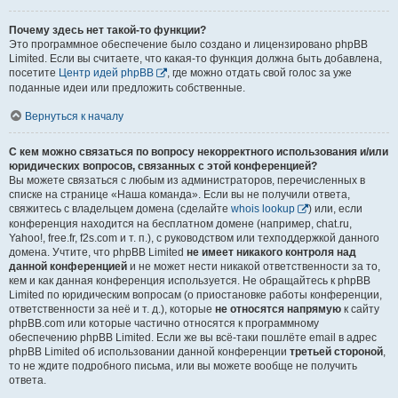
Почему здесь нет такой-то функции?
Это программное обеспечение было создано и лицензировано phpBB
Limited. Если вы считаете, что какая-то функция должна быть добавлена,
посетите
Центр идей phpBB
, где можно отдать свой голос за уже
поданные идеи или предложить собственные.
Вернуться к началу
С кем можно связаться по вопросу некорректного использования и/или
юридических вопросов, связанных с этой конференцией?
Вы можете связаться с любым из администраторов, перечисленных в
списке на странице «Наша команда». Если вы не получили ответа,
свяжитесь с владельцем домена (сделайте
whois lookup
) или, если
конференция находится на бесплатном домене (например, chat.ru,
Yahoo!, free.fr, f2s.com и т. п.), с руководством или техподдержкой данного
домена. Учтите, что phpBB Limited
не имеет никакого контроля над
данной конференцией
и не может нести никакой ответственности за то,
кем и как данная конференция используется. Не обращайтесь к phpBB
Limited по юридическим вопросам (о приостановке работы конференции,
ответственности за неё и т. д.), которые
не относятся напрямую
к сайту
phpBB.com или которые частично относятся к программному
обеспечению phpBB Limited. Если же вы всё-таки пошлёте email в адрес
phpBB Limited об использовании данной конференции
третьей стороной
,
то не ждите подробного письма, или вы можете вообще не получить
ответа.