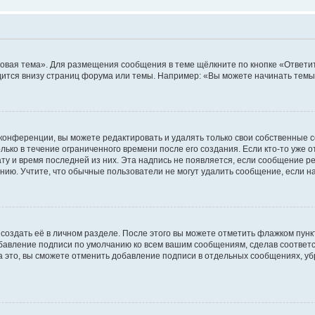
овая тема». Для размещения сообщения в теме щёлкните по кнопке «Ответит
ится внизу страниц форума или темы. Например: «Вы можете начинать темы»
конференции, вы можете редактировать и удалять только свои собственные 
ько в течение ограниченного времени после его создания. Если кто-то уже 
дату и время последней из них. Эта надпись не появляется, если сообщение 
ию. Учтите, что обычные пользователи не могут удалить сообщение, если на 
создать её в личном разделе. После этого вы можете отметить флажком пун
обавление подписи по умолчанию ко всем вашим сообщениям, сделав соотве
а это, вы сможете отменить добавление подписи в отдельных сообщениях, у