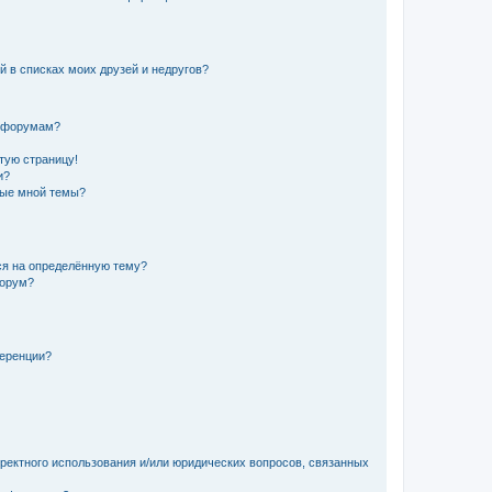
й в списках моих друзей и недругов?
и форумам?
стую страницу!
и?
ные мной темы?
ься на определённую тему?
форум?
ференции?
рректного использования и/или юридических вопросов, связанных