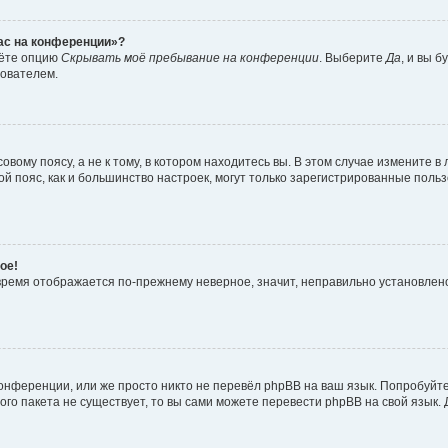
час на конференции»?
дёте опцию
Скрывать моё пребывание на конференции
. Выберите
Да
, и вы 
зователем.
вому поясу, а не к тому, в котором находитесь вы. В этом случае измените в 
овой пояс, как и большинство настроек, могут только зарегистрированные пол
ое!
о время отображается по-прежнему неверное, значит, неправильно установле
онференции, или же просто никто не перевёл phpBB на ваш язык. Попробуйт
вого пакета не существует, то вы сами можете перевести phpBB на свой язы