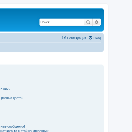
Поиск
Расширенный по
Регистрация
Вход
 в них?
 разные цвета?
чные сообщения!
 от кого-то с этой конференции!