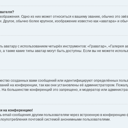
ователя?
зображения. Одно из них может относиться к вашему званию, обычно это звёзд
. Другое, обычно более крупное, изображение известно как «аватара» и обы
ь аватару с использованием четырёх инструментов: «Граватар», «Галерея а
, а также какие типы аватар могут быть доступны. Если вы не можете испол
чество созданных вами сообщений или идентифицируют определённых польз
аний на конференции, так как они установлены её администратором. Пожал
е. На большинстве конференций это запрещено, и модератор или администра
ти на конференцию!
ь email-сообщения другим пользователям через встроенную в конференцию ф
ь злоупотребления почтовой системой анонимными пользователями.