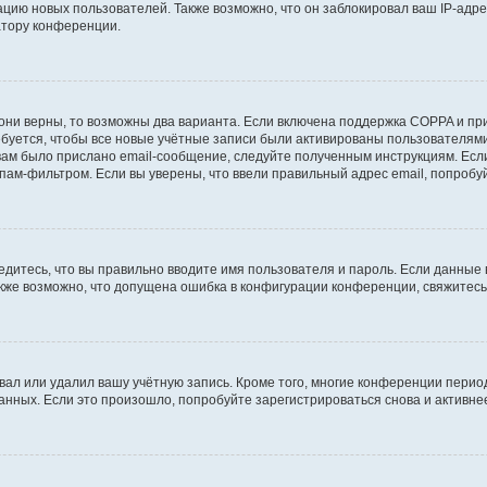
ию новых пользователей. Также возможно, что он заблокировал ваш IP-адре
атору конференции.
они верны, то возможны два варианта. Если включена поддержка COPPA и при 
уется, чтобы все новые учётные записи были активированы пользователями
ам было прислано email-сообщение, следуйте полученным инструкциям. Если
пам-фильтром. Если вы уверены, что ввели правильный адрес email, попробу
едитесь, что вы правильно вводите имя пользователя и пароль. Если данные
Также возможно, что допущена ошибка в конфигурации конференции, свяжитес
вал или удалил вашу учётную запись. Кроме того, многие конференции перио
ных. Если это произошло, попробуйте зарегистрироваться снова и активнее 