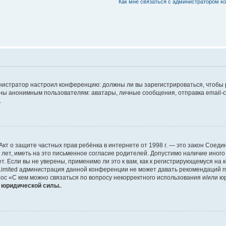
Как мне связаться с администратором 
дминистратор настроил конференцию: должны ли вы зарегистрироваться, чтобы
 анонимным пользователям: аватары, личные сообщения, отправка email-сооб
.
 или Акт о защите частных прав ребёнка в интернете от 1998 г. — это закон Со
т, иметь на это письменное согласие родителей. Допустимо наличие иного
 Если вы не уверены, применимо ли это к вам, как к регистрирующемуся на 
Limited администрация данной конференции не может давать рекомендаций 
ос «С кем можно связаться по вопросу некорректного использования и/или ю
т юридической силы.
.