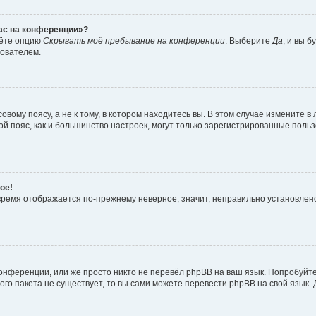
час на конференции»?
дёте опцию
Скрывать моё пребывание на конференции
. Выберите
Да
, и вы 
зователем.
вому поясу, а не к тому, в котором находитесь вы. В этом случае измените в 
овой пояс, как и большинство настроек, могут только зарегистрированные пол
ое!
о время отображается по-прежнему неверное, значит, неправильно установле
онференции, или же просто никто не перевёл phpBB на ваш язык. Попробуйт
вого пакета не существует, то вы сами можете перевести phpBB на свой язы