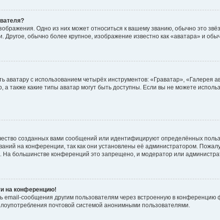
ователя?
зображения. Одно из них может относиться к вашему званию, обычно это звёзд
. Другое, обычно более крупное, изображение известно как «аватара» и обы
ь аватару с использованием четырёх инструментов: «Граватар», «Галерея а
, а также какие типы аватар могут быть доступны. Если вы не можете испол
чество созданных вами сообщений или идентифицируют определённых польз
аний на конференции, так как они установлены её администратором. Пожал
е. На большинстве конференций это запрещено, и модератор или администра
ти на конференцию!
ь email-сообщения другим пользователям через встроенную в конференцию ф
ь злоупотребления почтовой системой анонимными пользователями.