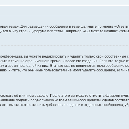
овая тема». Для размещения сообщения в теме щёлкните по кнопке «Ответит
ится внизу страниц форума или темы. Например: «Вы можете начинать темы»
конференции, вы можете редактировать и удалять только свои собственные 
ько в течение ограниченного времени после его создания. Если кто-то уже 
дату и время последней из них. Эта надпись не появляется, если сообщение 
ию. Учтите, что обычные пользователи не могут удалить сообщение, если на 
создать её в личном разделе. После этого вы можете отметить флажком пун
обавление подписи по умолчанию ко всем вашим сообщениям, сделав соотве
а это, вы сможете отменить добавление подписи в отдельных сообщениях, у