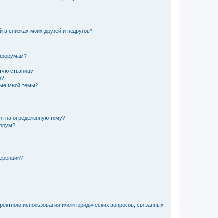
й в списках моих друзей и недругов?
и форумам?
стую страницу!
и?
ные мной темы?
ься на определённую тему?
форум?
ференции?
рректного использования и/или юридических вопросов, связанных