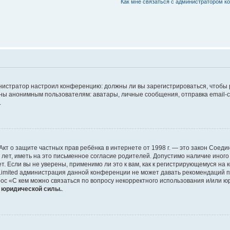
Как мне связаться с администратором 
дминистратор настроил конференцию: должны ли вы зарегистрироваться, чтобы
 анонимным пользователям: аватары, личные сообщения, отправка email-сооб
.
 или Акт о защите частных прав ребёнка в интернете от 1998 г. — это закон Со
т, иметь на это письменное согласие родителей. Допустимо наличие иного
 Если вы не уверены, применимо ли это к вам, как к регистрирующемуся на 
Limited администрация данной конференции не может давать рекомендаций 
ос «С кем можно связаться по вопросу некорректного использования и/или ю
т юридической силы.
.