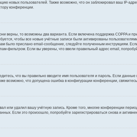
ию новых пользователей. Также возможно, что он заблокировал ваш IP-адре
атору конференции.
они верны, то возможны два варианта. Если включена поддержка COPPA и при 
уется, чтобы все новые учётные записи были активированы пользователями
ам было прислано email-сообщение, следуйте полученным инструкциям. Если
пам-фильтром. Если вы уверены, что ввели правильный адрес email, попробу
едитесь, что вы правильно вводите имя пользователя и пароль. Если данные
Также возможно, что допущена ошибка в конфигурации конференции, свяжитес
вал или удалил вашу учётную запись. Кроме того, многие конференции перио
ных. Если это произошло, попробуйте зарегистрироваться снова и активнее 