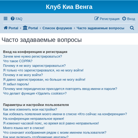
Клуб Киа Венга
FAQ
Регистрация
Вход
П
Portal
Portal
Список форумов
Часто задаваемые вопросы
о
Часто задаваемые вопросы
и
с
Вход на конференцию и регистрация
Зачем мне нужно регистрироваться?
к
Что такое COPPA?
Почему я не могу зарегистрироваться?
Я только что зарегистрировался, но не могу войти!
Почему я не могу войти?
Я давно зарегистрирован, но больше не могу войти!
Я забыл пароль!
Почему мне периодически приходится повторять ввод имени и пароля?
Что делает функция «Удалить cookies»?
Параметры и настройки пользователя
Как мне изменить мои настройки?
Как избежать появления моего имени в списке «Кто сейчас на конференции»?
На конференции неправильное время!
Я изменил часовой пояс, но время всё равно неправильное!
Моего языка нет в списке!
Что означают изображения рядом с моим именем пользователя?
Как мне включить отображение аватары?