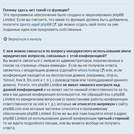
Почему здесь нет такой-то функции?
Это программное обеспечение было создано и лицензировано phpBB
Limited. Если вы считаете, что какая-то функция должна быть добавлена,
посетите
Центр идей phpBB
, где можно отдать свой голос за уже
поданные идеи или предложить собственные.
Вернуться к началу
С кем можно связаться по вопросу некорректного использования и/или
юридических вопросов, связанных с этой конференцией?
Вы можете связаться с любым из администраторов, перечисленных в
списке на странице «Наша команда». Если вы не получили ответа,
свяжитесь с владельцем домена (сделайте
whois lookup
) или, если
конференция находится на бесплатном домене (например, chat.ru,
Yahoo!, free.fr, f2s.com и т. п.), с руководством или техподдержкой данного
домена. Учтите, что phpBB Limited
не имеет никакого контроля над
данной конференцией
и не может нести никакой ответственности за то,
кем и как данная конференция используется. Не обращайтесь к phpBB
Limited по юридическим вопросам (о приостановке работы конференции,
ответственности за неё и т. д.), которые
не относятся напрямую
к сайту
phpBB.com или которые частично относятся к программному
обеспечению phpBB Limited. Если же вы всё-таки пошлёте email в адрес
phpBB Limited об использовании данной конференции
третьей стороной
,
то не ждите подробного письма, или вы можете вообще не получить
ответа.