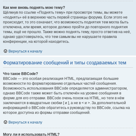
Как мне вновь поднять мою тему?
Щёлкнув по ссылке «Поднять тему» при просмотре темы, вы можете
«поднять» её в верхнюю часть первой страницы форума. Если этого не
происходит, то это означает, что возможность поднятия тем могла быть
отключена, или время, которое должно пройти до повторного поднятия
темы, ещё не прошло. Также можно поднять тему, просто ответив на неё,
однако удостоверьтесь, что тем самым вы не нарушаете правила
конференции, на которой находитесь.
Вернуться к началу
Форматирование сообщений и типы создаваемых тем
Что такое BBCode?
BBCode — это особая реализация HTML, предлагающая большие
возможности по форматированию отдельных частей сообщения.
Возможность использования BBCode определяется администратором,
однако BBCode также может быть отключён на уровне сообщения в
форме для его отправки. BBCode очень похож на HTML, но теги в нём
заключаются в квадратные скобки [ и ], а не в < и >. За дополнительной
информацией о BBCode обратитесь к руководству по BBCode, ссылка на
которое доступна из формы отправки сообщений.
Вернуться к началу
Могу ли я использовать HTML?