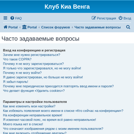
Клуб Киа Венга
FAQ
Регистрация
Вход
П
Portal
Portal
Список форумов
Часто задаваемые вопросы
о
Часто задаваемые вопросы
и
с
Вход на конференцию и регистрация
Зачем мне нужно регистрироваться?
к
Что такое COPPA?
Почему я не могу зарегистрироваться?
Я только что зарегистрировался, но не могу войти!
Почему я не могу войти?
Я давно зарегистрирован, но больше не могу войти!
Я забыл пароль!
Почему мне периодически приходится повторять ввод имени и пароля?
Что делает функция «Удалить cookies»?
Параметры и настройки пользователя
Как мне изменить мои настройки?
Как избежать появления моего имени в списке «Кто сейчас на конференции»?
На конференции неправильное время!
Я изменил часовой пояс, но время всё равно неправильное!
Моего языка нет в списке!
Что означают изображения рядом с моим именем пользователя?
Как мне включить отображение аватары?