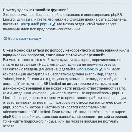
Почему здесь нет такой-то функции?
Это программное обеспечение было создано и лицензировано phpBB
Limited. Если вы считаете, что какая-то функция должна быть добавлена,
посетите
Центр идей phpBB
, где можно отдать свой голос за уже
поданные идеи или предложить собственные.
Вернуться к началу
С кем можно связаться по вопросу некорректного использования и/или
юридических вопросов, связанных с этой конференцией?
Вы можете связаться с любым из администраторов, перечисленных в
списке на странице «Наша команда». Если вы не получили ответа,
свяжитесь с владельцем домена (сделайте
whois lookup
) или, если
конференция находится на бесплатном домене (например, chat.ru,
Yahoo!, free.fr, f2s.com и т. п.), с руководством или техподдержкой данного
домена. Учтите, что phpBB Limited
не имеет никакого контроля над
данной конференцией
и не может нести никакой ответственности за то,
кем и как данная конференция используется. Не обращайтесь к phpBB
Limited по юридическим вопросам (о приостановке работы конференции,
ответственности за неё и т. д.), которые
не относятся напрямую
к сайту
phpBB.com или которые частично относятся к программному
обеспечению phpBB Limited. Если же вы всё-таки пошлёте email в адрес
phpBB Limited об использовании данной конференции
третьей стороной
,
то не ждите подробного письма, или вы можете вообще не получить
ответа.