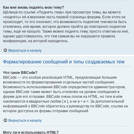
Как мне вновь поднять мою тему?
Щёлкнув по ссылке «Поднять тему» при просмотре темы, вы можете
«поднять» её в верхнюю часть первой страницы форума. Если этого не
происходит, то это означает, что возможность поднятия тем могла быть
отключена, или время, которое должно пройти до повторного поднятия
темы, ещё не прошло. Также можно поднять тему, просто ответив на неё,
однако удостоверьтесь, что тем самым вы не нарушаете правила
конференции, на которой находитесь.
Вернуться к началу
Форматирование сообщений и типы создаваемых тем
Что такое BBCode?
BBCode — это особая реализация HTML, предлагающая большие
возможности по форматированию отдельных частей сообщения.
Возможность использования BBCode определяется администратором,
однако BBCode также может быть отключён на уровне сообщения в
форме для его отправки. BBCode очень похож на HTML, но теги в нём
заключаются в квадратные скобки [ и ], а не в < и >. За дополнительной
информацией о BBCode обратитесь к руководству по BBCode, ссылка на
которое доступна из формы отправки сообщений.
Вернуться к началу
Могу ли я использовать HTML?