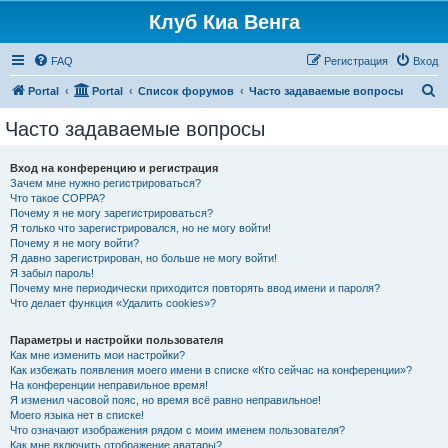
Клуб Киа Венга
FAQ
Регистрация
Вход
П
Portal
Portal
Список форумов
Часто задаваемые вопросы
о
Часто задаваемые вопросы
и
с
Вход на конференцию и регистрация
Зачем мне нужно регистрироваться?
к
Что такое COPPA?
Почему я не могу зарегистрироваться?
Я только что зарегистрировался, но не могу войти!
Почему я не могу войти?
Я давно зарегистрирован, но больше не могу войти!
Я забыл пароль!
Почему мне периодически приходится повторять ввод имени и пароля?
Что делает функция «Удалить cookies»?
Параметры и настройки пользователя
Как мне изменить мои настройки?
Как избежать появления моего имени в списке «Кто сейчас на конференции»?
На конференции неправильное время!
Я изменил часовой пояс, но время всё равно неправильное!
Моего языка нет в списке!
Что означают изображения рядом с моим именем пользователя?
Как мне включить отображение аватары?