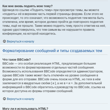
Как мне вновь поднять мою тему?
Щёлкнув по ссылке «Поднять тему» при просмотре темы, вы можете
«поднять» её в верхнюю часть первой страницы форума. Если этого не
происходит, то это означает, что возможность поднятия тем могла быть
отключена, или время, которое должно пройти до повторного поднятия
темы, ещё не прошло. Также можно поднять тему, просто ответив на неё,
однако удостоверьтесь, что тем самым вы не нарушаете правила
конференции, на которой находитесь.
Вернуться к началу
Форматирование сообщений и типы создаваемых тем
Что такое BBCode?
BBCode — это особая реализация HTML, предлагающая большие
возможности по форматированию отдельных частей сообщения.
Возможность использования BBCode определяется администратором,
однако BBCode также может быть отключён на уровне сообщения в
форме для его отправки. BBCode очень похож на HTML, но теги в нём
заключаются в квадратные скобки [ и ], а не в < и >. За дополнительной
информацией о BBCode обратитесь к руководству по BBCode, ссылка на
которое доступна из формы отправки сообщений.
Вернуться к началу
Могу ли я использовать HTML?