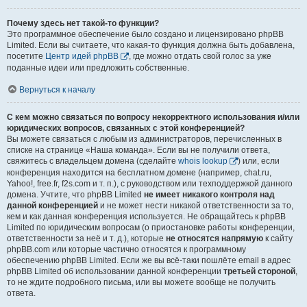
Почему здесь нет такой-то функции?
Это программное обеспечение было создано и лицензировано phpBB
Limited. Если вы считаете, что какая-то функция должна быть добавлена,
посетите
Центр идей phpBB
, где можно отдать свой голос за уже
поданные идеи или предложить собственные.
Вернуться к началу
С кем можно связаться по вопросу некорректного использования и/или
юридических вопросов, связанных с этой конференцией?
Вы можете связаться с любым из администраторов, перечисленных в
списке на странице «Наша команда». Если вы не получили ответа,
свяжитесь с владельцем домена (сделайте
whois lookup
) или, если
конференция находится на бесплатном домене (например, chat.ru,
Yahoo!, free.fr, f2s.com и т. п.), с руководством или техподдержкой данного
домена. Учтите, что phpBB Limited
не имеет никакого контроля над
данной конференцией
и не может нести никакой ответственности за то,
кем и как данная конференция используется. Не обращайтесь к phpBB
Limited по юридическим вопросам (о приостановке работы конференции,
ответственности за неё и т. д.), которые
не относятся напрямую
к сайту
phpBB.com или которые частично относятся к программному
обеспечению phpBB Limited. Если же вы всё-таки пошлёте email в адрес
phpBB Limited об использовании данной конференции
третьей стороной
,
то не ждите подробного письма, или вы можете вообще не получить
ответа.