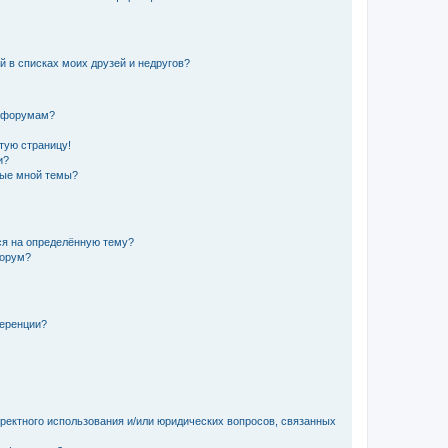
й в списках моих друзей и недругов?
и форумам?
стую страницу!
и?
ные мной темы?
ься на определённую тему?
форум?
ференции?
рректного использования и/или юридических вопросов, связанных