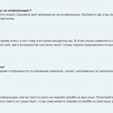
час на конференции»?
дёте опцию
Скрывать моё пребывание на конференции
. Выберите
Да
, и вы 
зователем.
вому поясу, а не к тому, в котором находитесь вы. В этом случае измените в 
овой пояс, как и большинство настроек, могут только зарегистрированные пол
ое!
о время отображается по-прежнему неверное, значит, неправильно установле
онференции, или же просто никто не перевёл phpBB на ваш язык. Попробуйт
вого пакета не существует, то вы сами можете перевести phpBB на свой язы