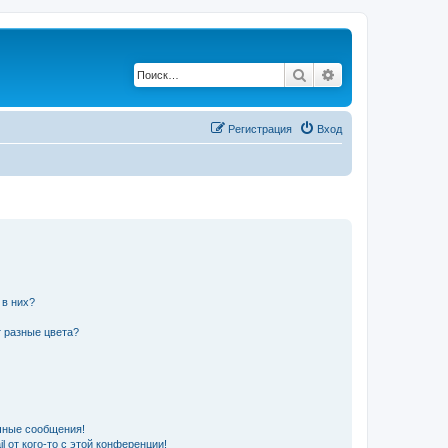
Поиск
Расширенный по
Регистрация
Вход
 в них?
 разные цвета?
чные сообщения!
 от кого-то с этой конференции!