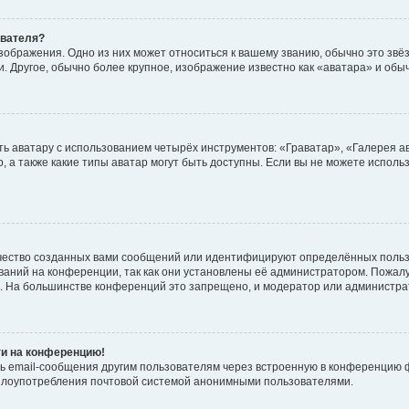
ователя?
зображения. Одно из них может относиться к вашему званию, обычно это звёзд
. Другое, обычно более крупное, изображение известно как «аватара» и обы
ь аватару с использованием четырёх инструментов: «Граватар», «Галерея а
, а также какие типы аватар могут быть доступны. Если вы не можете испол
чество созданных вами сообщений или идентифицируют определённых польз
аний на конференции, так как они установлены её администратором. Пожал
е. На большинстве конференций это запрещено, и модератор или администра
ти на конференцию!
ь email-сообщения другим пользователям через встроенную в конференцию ф
ь злоупотребления почтовой системой анонимными пользователями.