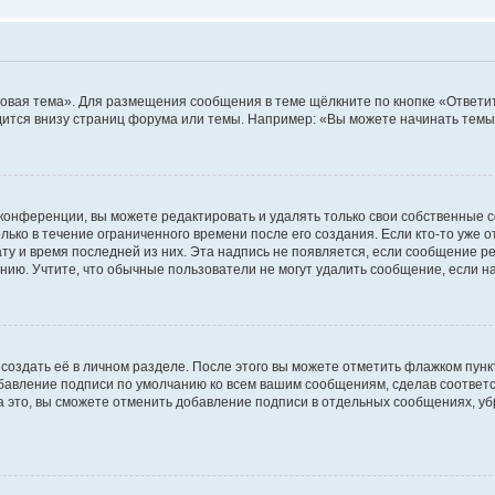
овая тема». Для размещения сообщения в теме щёлкните по кнопке «Ответит
ится внизу страниц форума или темы. Например: «Вы можете начинать темы»
конференции, вы можете редактировать и удалять только свои собственные 
ько в течение ограниченного времени после его создания. Если кто-то уже 
дату и время последней из них. Эта надпись не появляется, если сообщение 
ию. Учтите, что обычные пользователи не могут удалить сообщение, если на 
создать её в личном разделе. После этого вы можете отметить флажком пун
обавление подписи по умолчанию ко всем вашим сообщениям, сделав соотве
а это, вы сможете отменить добавление подписи в отдельных сообщениях, у