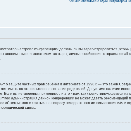
Как мне связаться с администратором 
дминистратор настроил конференцию: должны ли вы зарегистрироваться, чтобы
 анонимным пользователям: аватары, личные сообщения, отправка email-сооб
.
 или Акт о защите частных прав ребёнка в интернете от 1998 г. — это закон Со
т, иметь на это письменное согласие родителей. Допустимо наличие иного
 Если вы не уверены, применимо ли это к вам, как к регистрирующемуся на 
Limited администрация данной конференции не может давать рекомендаций 
ос «С кем можно связаться по вопросу некорректного использования и/или ю
т юридической силы.
.