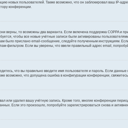
ию новых пользователей. Также возможно, что он заблокировал ваш IP-адре
атору конференции.
они верны, то возможны два варианта. Если включена поддержка COPPA и при 
уется, чтобы все новые учётные записи были активированы пользователями
ам было прислано email-сообщение, следуйте полученным инструкциям. Если
пам-фильтром. Если вы уверены, что ввели правильный адрес email, попробу
едитесь, что вы правильно вводите имя пользователя и пароль. Если данные
Также возможно, что допущена ошибка в конфигурации конференции, свяжитес
вал или удалил вашу учётную запись. Кроме того, многие конференции перио
ных. Если это произошло, попробуйте зарегистрироваться снова и активнее 