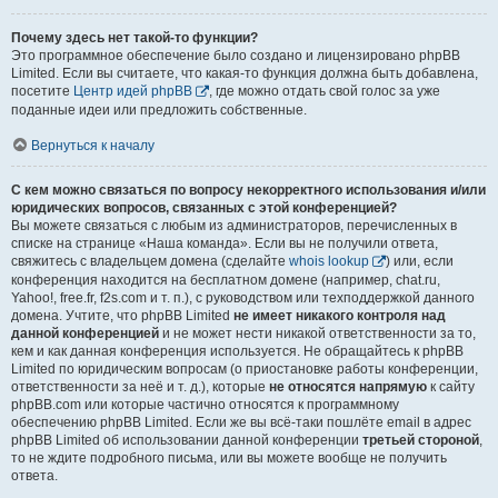
Почему здесь нет такой-то функции?
Это программное обеспечение было создано и лицензировано phpBB
Limited. Если вы считаете, что какая-то функция должна быть добавлена,
посетите
Центр идей phpBB
, где можно отдать свой голос за уже
поданные идеи или предложить собственные.
Вернуться к началу
С кем можно связаться по вопросу некорректного использования и/или
юридических вопросов, связанных с этой конференцией?
Вы можете связаться с любым из администраторов, перечисленных в
списке на странице «Наша команда». Если вы не получили ответа,
свяжитесь с владельцем домена (сделайте
whois lookup
) или, если
конференция находится на бесплатном домене (например, chat.ru,
Yahoo!, free.fr, f2s.com и т. п.), с руководством или техподдержкой данного
домена. Учтите, что phpBB Limited
не имеет никакого контроля над
данной конференцией
и не может нести никакой ответственности за то,
кем и как данная конференция используется. Не обращайтесь к phpBB
Limited по юридическим вопросам (о приостановке работы конференции,
ответственности за неё и т. д.), которые
не относятся напрямую
к сайту
phpBB.com или которые частично относятся к программному
обеспечению phpBB Limited. Если же вы всё-таки пошлёте email в адрес
phpBB Limited об использовании данной конференции
третьей стороной
,
то не ждите подробного письма, или вы можете вообще не получить
ответа.