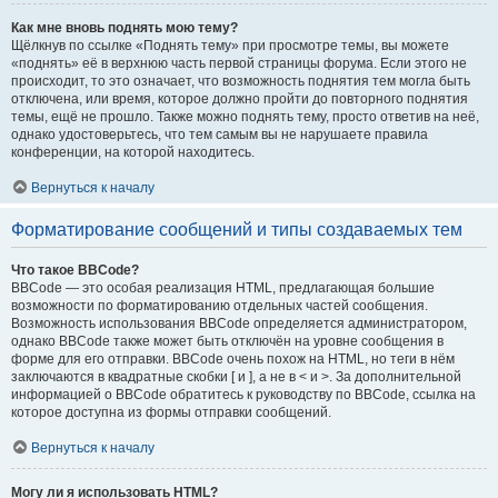
Как мне вновь поднять мою тему?
Щёлкнув по ссылке «Поднять тему» при просмотре темы, вы можете
«поднять» её в верхнюю часть первой страницы форума. Если этого не
происходит, то это означает, что возможность поднятия тем могла быть
отключена, или время, которое должно пройти до повторного поднятия
темы, ещё не прошло. Также можно поднять тему, просто ответив на неё,
однако удостоверьтесь, что тем самым вы не нарушаете правила
конференции, на которой находитесь.
Вернуться к началу
Форматирование сообщений и типы создаваемых тем
Что такое BBCode?
BBCode — это особая реализация HTML, предлагающая большие
возможности по форматированию отдельных частей сообщения.
Возможность использования BBCode определяется администратором,
однако BBCode также может быть отключён на уровне сообщения в
форме для его отправки. BBCode очень похож на HTML, но теги в нём
заключаются в квадратные скобки [ и ], а не в < и >. За дополнительной
информацией о BBCode обратитесь к руководству по BBCode, ссылка на
которое доступна из формы отправки сообщений.
Вернуться к началу
Могу ли я использовать HTML?