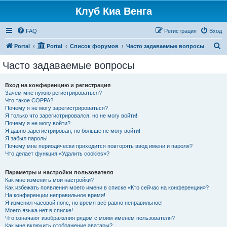
Клуб Киа Венга
FAQ
Регистрация
Вход
П
Portal
Portal
Список форумов
Часто задаваемые вопросы
о
Часто задаваемые вопросы
и
с
Вход на конференцию и регистрация
Зачем мне нужно регистрироваться?
к
Что такое COPPA?
Почему я не могу зарегистрироваться?
Я только что зарегистрировался, но не могу войти!
Почему я не могу войти?
Я давно зарегистрирован, но больше не могу войти!
Я забыл пароль!
Почему мне периодически приходится повторять ввод имени и пароля?
Что делает функция «Удалить cookies»?
Параметры и настройки пользователя
Как мне изменить мои настройки?
Как избежать появления моего имени в списке «Кто сейчас на конференции»?
На конференции неправильное время!
Я изменил часовой пояс, но время всё равно неправильное!
Моего языка нет в списке!
Что означают изображения рядом с моим именем пользователя?
Как мне включить отображение аватары?