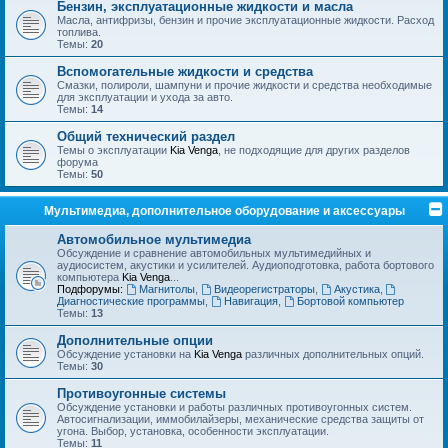
Бензин, эксплуатационные жидкости и масла
Масла, антифризы, бензин и прочие эксплуатационные жидкости. Расход
топлива.
Темы:
20
Вспомогательные жидкости и средства
Смазки, полироли, шампуни и прочие жидкости и средства необходимые
для эксплуатации и ухода за авто.
Темы:
14
Общий технический раздел
Темы о эксплуатации
Kia Venga
, не подходящие для других разделов
форума
Темы:
50
Мультимедиа, дополнительное оборудование и аксессуары
Автомобильное мультимедиа
Обсуждение и сравнение автомобильных мультимедийных и
аудиосистем, акустики и усилителей. Аудиоподготовка, работа бортового
компьютера
Kia Venga
...
Подфорумы:
Магнитолы
,
Видеорегистраторы
,
Акустика
,
Диагностические программы
,
Навигация
,
Бортовой компьютер
Темы:
13
Дополнительные опции
Обсуждение установки на
Kia Venga
различных дополнительных опций.
Темы:
30
Противоугонные системы
Обсуждение установки и работы различных противоугонных систем.
Автосигнализации, иммобилайзеры, механические средства защиты от
угона. Выбор, установка, особенности эксплуатации.
Темы:
11