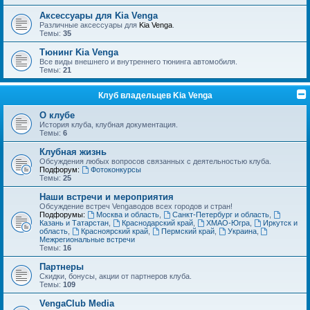
Аксессуары для Kia Venga
Различные аксессуары для
Kia Venga
.
Темы:
35
Тюнинг Kia Venga
Все виды внешнего и внутреннего тюнинга автомобиля.
Темы:
21
Клуб владельцев Kia Venga
О клубе
История клуба, клубная документация.
Темы:
6
Клубная жизнь
Обсуждения любых вопросов связанных с деятельностью клуба.
Подфорум:
Фотоконкурсы
Темы:
25
Наши встречи и мероприятия
Обсуждение встреч Vengaводов всех городов и стран!
Подфорумы:
Москва и область
,
Санкт-Петербург и область
,
Казань и Татарстан
,
Краснодарский край
,
ХМАО-Югра
,
Иркутск и
область
,
Красноярский край
,
Пермский край
,
Украина
,
Межрегиональные встречи
Темы:
16
Партнеры
Скидки, бонусы, акции от партнеров клуба.
Темы:
109
VengaClub Media