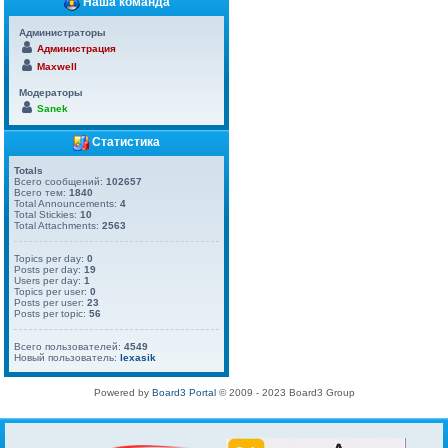
Наша команда
Администраторы
Администрация
Maxwell
Модераторы
Sanek
Статистика
Totals
Всего сообщений:
102657
Всего тем:
1840
Total Announcements:
4
Total Stickies:
10
Total Attachments:
2563
Topics per day:
0
Posts per day:
19
Users per day:
1
Topics per user:
0
Posts per user:
23
Posts per topic:
56
Всего пользователей:
4549
Новый пользователь:
lexasik
Powered by
Board3 Portal
© 2009 - 2023 Board3 Group