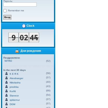
Пароль:
Remember me
Clock
Дни рождения
Поздравляем:
NITRO
(52)
In the next 30 days
(58)
K E R K
(57)
Alexdraeger
(40)
Nikolasha
(43)
proshka
(68)
KorNi
(54)
Slanece
(37)
spikernur
(57)
DGM
(47)