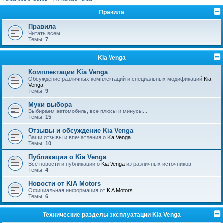
Правила
Правила
Читать всем!
Темы:
7
Kia Venga
Комплектации Kia Venga
Обсуждение различных комплектаций и специальных модификаций
Kia
Venga
Темы:
9
Муки выбора
Выбираем автомобиль, все плюсы и минусы...
Темы:
15
Отзывы и обсуждение Kia Venga
Ваши отзывы и впечатления о
Kia Venga
Темы:
10
Публикации о Kia Venga
Все новости и публикации о
Kia Venga
из различных источников
Темы:
4
Новости от KIA Motors
Официальная информация от
KIA Motors
Темы:
6
Технические разделы эксплуатации Kia Venga