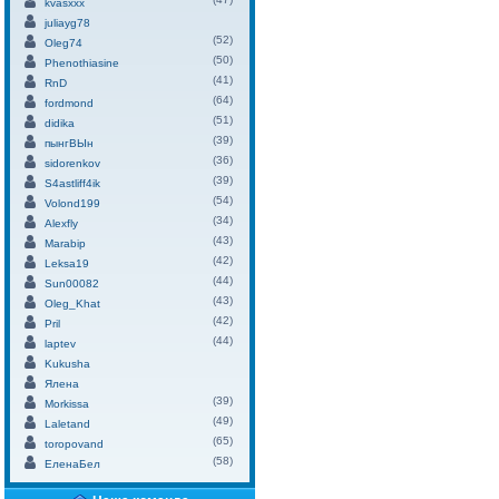
kvasxxx
juliayg78
(52)
Oleg74
(50)
Phenothiasine
(41)
RnD
(64)
fordmond
(51)
didika
(39)
пынгВЫн
(36)
sidorenkov
(39)
S4astliff4ik
(54)
Volond199
(34)
Alexfly
(43)
Marabip
(42)
Leksa19
(44)
Sun00082
(43)
Oleg_Khat
(42)
Pril
(44)
laptev
Kukusha
Ялена
(39)
Morkissa
(49)
Laletand
(65)
toropovand
(58)
ЕленаБел