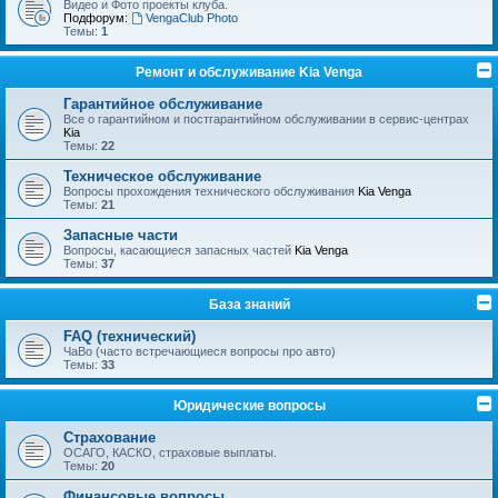
Видео и Фото проекты клуба.
Подфорум:
VengaClub Photo
Темы:
1
Ремонт и обслуживание Kia Venga
Гарантийное обслуживание
Все о гарантийном и постгарантийном обслуживании в сервис-центрах
Kia
Темы:
22
Техническое обслуживание
Вопросы прохождения технического обслуживания
Kia Venga
Темы:
21
Запасные части
Вопросы, касающиеся запасных частей
Kia Venga
Темы:
37
База знаний
FAQ (технический)
ЧаВо (часто встречающиеся вопросы про авто)
Темы:
33
Юридические вопросы
Страхование
ОСАГО, КАСКО, страховые выплаты.
Темы:
20
Финансовые вопросы