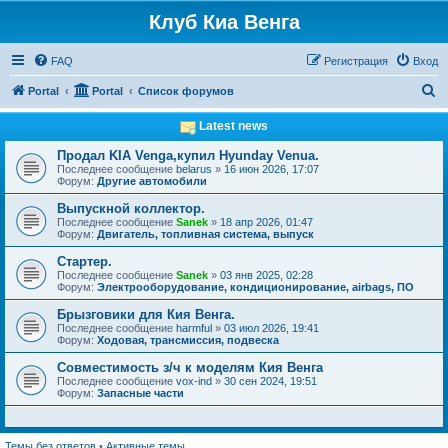
Клуб Киа Венга
FAQ
Регистрация
Вход
П
Portal
Portal
Список форумов
о
Latest news
и
Продал KIA Venga,купил Hyunday Venua.
с
Последнее сообщение
belarus
»
16 июн 2026, 17:07
Форум:
Другие автомобили
к
Выпускной коллектор.
Последнее сообщение
Sanek
»
18 апр 2026, 01:47
Форум:
Двигатель, топливная система, выпуск
Стартер.
Последнее сообщение
Sanek
»
03 янв 2025, 02:28
Форум:
Электрооборудование, кондиционирование, airbags, ПО
Брызговики для Кия Венга.
Последнее сообщение
harmful
»
03 июл 2026, 19:41
Форум:
Ходовая, трансмиссия, подвеска
Совместимость з/ч к моделям Кия Венга
Последнее сообщение
vox-ind
»
30 сен 2024, 19:51
Форум:
Запасные части
Темы без ответов
•
Активные темы