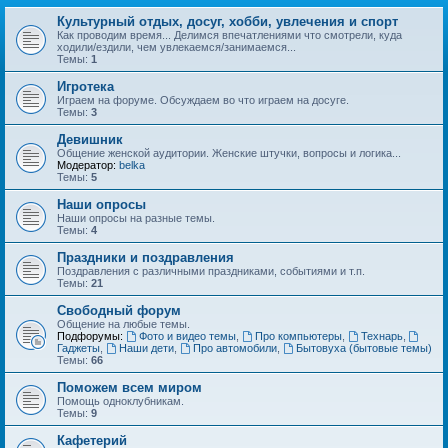
Культурный отдых, досуг, хобби, увлечения и спорт
Как проводим время... Делимся впечатлениями что смотрели, куда
ходили/ездили, чем увлекаемся/занимаемся...
Темы:
1
Игротека
Играем на форуме. Обсуждаем во что играем на досуге.
Темы:
3
Девишник
Общение женской аудитории. Женские штучки, вопросы и логика...
Модератор:
belka
Темы:
5
Наши опросы
Наши опросы на разные темы.
Темы:
4
Праздники и поздравления
Поздравления с различными праздниками, событиями и т.п.
Темы:
21
Свободный форум
Общение на любые темы.
Подфорумы:
Фото и видео темы
,
Про компьютеры
,
Технарь
,
Гаджеты
,
Наши дети
,
Про автомобили
,
Бытовуха (бытовые темы)
Темы:
66
Поможем всем миром
Помощь одноклубникам.
Темы:
9
Кафетерий