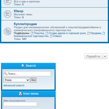
Всё о еде и напитках.
Темы:
5
Юмор
Веселые темы.
Темы:
6
Куплю/продам
Раздел для некоммерческих объявлений о покупке/продаже/обмене и
коммерческого (непрофильного) партнерства
Подфорумы:
Покупка
,
Отдам даром в хорошие руки
,
Продажа
,
Коммерческое партнерство
,
Обмен
Темы:
107
Перейти
Search
Advanced search
User menu
Имя пользователя: