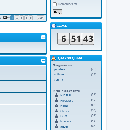
Remember me
з
329
•
1
2
3
4
5
329
…
CLOCK
ДНИ РОЖДЕНИЯ
Поздравляем:
proshka
(43)
spikernur
(37)
Ялена
In the next 30 days
(58)
K E R K
(40)
Nikolasha
(68)
KorNi
(54)
Slanece
(57)
DGM
(47)
kvasxxx
(45)
artyun