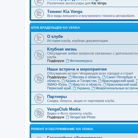
Различные аксессуары для
Kia Venga
.
Тюнинг Kia Venga
Все виды внешнего и внутреннего тюнинга автомобиля.
КЛУБ ВЛАДЕЛЬЦЕВ KIA VENGA
О клубе
История клуба, клубная документация.
Клубная жизнь
Обсуждения любых вопросов связанных с деятельность
клуба.
Подфорум:
Фотоконкурсы
Наши встречи и мероприятия
Обсуждение встреч Vengaводов всех городов и стран!
Подфорумы:
Москва и область
,
Санкт-Петербург и
область
,
Казань и Татарстан
,
Краснодарский край
,
ХМАО-Югра
,
Иркутск и область
,
Красноярский край
Пермский край
,
Украина
,
Межрегиональные встречи
Партнеры
Скидки, бонусы, акции от партнеров клуба.
VengaClub Media
Видео и Фото проекты клуба.
Подфорум:
VengaClub Photo
РЕМОНТ И ОБСЛУЖИВАНИЕ KIA VENGA
Гарантийное обслуживание