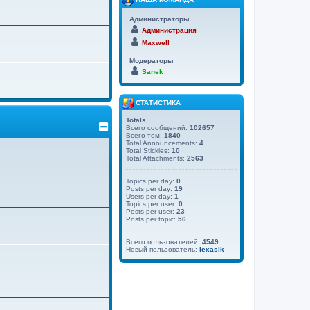
Администраторы
Администрация
Maxwell
Модераторы
Sanek
СТАТИСТИКА
Totals
Всего сообщений:
102657
Всего тем:
1840
Total Announcements:
4
Total Stickies:
10
Total Attachments:
2563
Topics per day:
0
Posts per day:
19
Users per day:
1
Topics per user:
0
Posts per user:
23
Posts per topic:
56
Всего пользователей:
4549
Новый пользователь:
lexasik