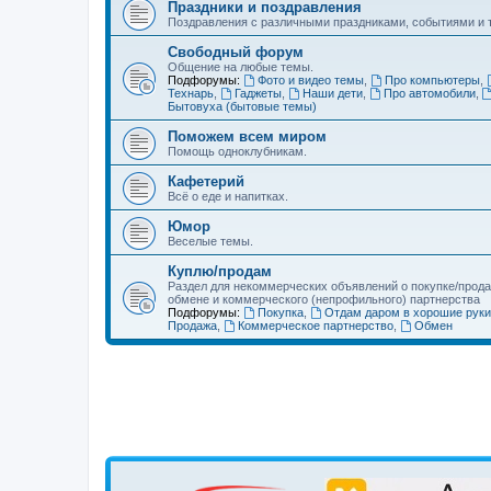
Праздники и поздравления
Поздравления с различными праздниками, событиями и т
Свободный форум
Общение на любые темы.
Подфорумы:
Фото и видео темы
,
Про компьютеры
,
Технарь
,
Гаджеты
,
Наши дети
,
Про автомобили
,
Бытовуха (бытовые темы)
Поможем всем миром
Помощь одноклубникам.
Кафетерий
Всё о еде и напитках.
Юмор
Веселые темы.
Куплю/продам
Раздел для некоммерческих объявлений о покупке/прода
обмене и коммерческого (непрофильного) партнерства
Подфорумы:
Покупка
,
Отдам даром в хорошие руки
Продажа
,
Коммерческое партнерство
,
Обмен