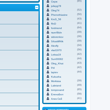
(65)
Серж
juliayg78
(52)
Oleg74
(50)
Phenothiasine
(43)
KroS_56
(41)
RnD
(64)
fordmond
(39)
пынгВЫн
(36)
sidorenkov
(39)
S4astliff4ik
(34)
Alexfly
(56)
vlad1970
(42)
Leksa19
(44)
Sun00082
(43)
Oleg_Khat
(42)
Pril
(44)
laptev
Kukusha
(39)
Morkissa
(49)
Laletand
(65)
toropovand
(58)
ЕленаБел
(41)
Алек Сей
НАША КОМАНДА