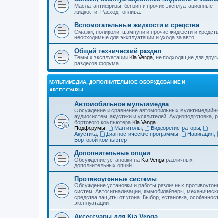
Масла, антифризы, бензин и прочие эксплуатационные
жидкости. Расход топлива.
Вспомогательные жидкости и средства
Смазки, полироли, шампуни и прочие жидкости и средст
необходимые для эксплуатации и ухода за авто.
Общий технический раздел
Темы о эксплуатации
Kia Venga
, не подходящие для друг
разделов форума
МУЛЬТИМЕДИА, ДОПОЛНИТЕЛЬНОЕ ОБОРУДОВАНИЕ И
АКСЕССУАРЫ
Автомобильное мультимедиа
Обсуждение и сравнение автомобильных мультимедийн
аудиосистем, акустики и усилителей. Аудиоподготовка, 
бортового компьютера
Kia Venga
...
Подфорумы:
Магнитолы
,
Видеорегистраторы
,
Акустика
,
Диагностические программы
,
Навигация
,
Бортовой компьютер
Дополнительные опции
Обсуждение установки на
Kia Venga
различных
дополнительных опций.
Противоугонные системы
Обсуждение установки и работы различных противоугон
систем. Автосигнализации, иммобилайзеры, механическ
средства защиты от угона. Выбор, установка, особеннос
эксплуатации.
Аксессуары для Kia Venga