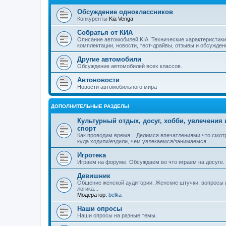
Обсуждение одноклассников
Конкуренты
Kia Venga
Собратья от КИА
Описание автомобилей KIA. Технические характеристики
комплектации, новости, тест-драйвы, отзывы и обсужден
Другие автомобили
Обсуждение автомобилей всех классов.
Автоновости
Новости автомобильного мира
ДОПОЛНИТЕЛЬНЫЕ РАЗДЕЛЫ
Культурный отдых, досуг, хобби, увлечения 
спорт
Как проводим время... Делимся впечатлениями что смот
куда ходили/ездили, чем увлекаемся/занимаемся...
Игротека
Играем на форуме. Обсуждаем во что играем на досуге.
Девишник
Общение женской аудитории. Женские штучки, вопросы 
логика...
Модератор:
belka
Наши опросы
Наши опросы на разные темы.