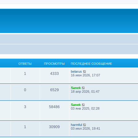
ОТВЕТЫ
ПРОСМОТРЫ
ПОСЛЕДНЕЕ СООБЩЕНИЕ
П
belarus
1
4333
е
16 июн 2026, 17:07
р
е
й
П
Sanek
0
6529
т
е
18 апр 2026, 01:47
и
р
к
е
п
й
П
о
Sanek
т
3
58486
е
с
03 янв 2025, 02:28
и
р
л
к
е
е
п
й
д
о
т
н
с
П
harmful
1
30909
и
е
л
е
03 июл 2026, 19:41
к
м
е
р
п
у
д
е
о
с