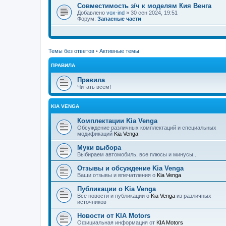
Совместимость з/ч к моделям Кия Венга
Добавлено
vox-ind
» 30 сен 2024, 19:51
Форум:
Запасные части
Темы без ответов
•
Активные темы
ПРАВИЛА
Правила
Читать всем!
KIA VENGA
Комплектации Kia Venga
Обсуждение различных комплектаций и специальных
модификаций
Kia Venga
Муки выбора
Выбираем автомобиль, все плюсы и минусы...
Отзывы и обсуждение Kia Venga
Ваши отзывы и впечатления о
Kia Venga
Публикации о Kia Venga
Все новости и публикации о
Kia Venga
из различных
источников
Новости от KIA Motors
Официальная информация от
KIA Motors