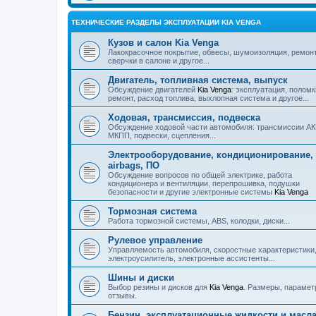
ТЕХНИЧЕСКИЕ РАЗДЕЛЫ ЭКСПЛУАТАЦИИ KIA VENGA
Кузов и салон Kia Venga
Лакокрасочное покрытие, обвесы, шумоизоляция, ремонт
сверчки в салоне и другое...
Двигатель, топливная система, выпуск
Обсуждение двигателей
Kia Venga
: эксплуатация, поломк
ремонт, расход топлива, выхлопная система и другое...
Ходовая, трансмиссия, подвеска
Обсуждение ходовой части автомобиля: трансмиссии А
МКПП, подвески, сцепления...
Электрооборудование, кондиционирование,
airbags, ПО
Обсуждение вопросов по общей электрике, работа
кондиционера и вентиляции, перепрошивка, подушки
безопасности и другие электронные системы
Kia Venga
Тормозная система
Работа тормозной системы, ABS, колодки, диски...
Рулевое управление
Управляемость автомобиля, скоростные характеристики
электроусилитель, электронные ассистенты...
Шины и диски
Выбор резины и дисков для
Kia Venga
. Размеры, парамет
отзывы.
Бензин, эксплуатационные жидкости и масл