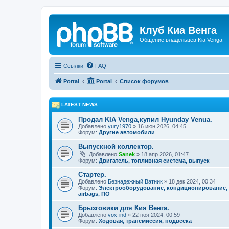
Клуб Киа Венга
Общение владельцев Kia Venga
Ссылки
FAQ
Portal
Portal
Список форумов
LATEST NEWS
Продал KIA Venga,купил Hyunday Venua.
Добавлено
yury1970
» 16 июн 2026, 04:45
Форум:
Другие автомобили
Выпускной коллектор.
Добавлено
Sanek
» 18 апр 2026, 01:47
Форум:
Двигатель, топливная система, выпуск
Стартер.
Добавлено
Безнадежный Ватник
» 18 дек 2024, 00:34
Форум:
Электрооборудование, кондиционирование,
airbags, ПО
Брызговики для Кия Венга.
Добавлено
vox-ind
» 22 ноя 2024, 00:59
Форум:
Ходовая, трансмиссия, подвеска