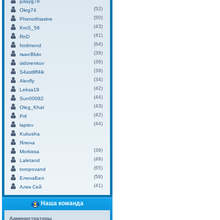
juliayg78
(52)
Oleg74
(50)
Phenothiasine
(43)
KroS_56
(41)
RnD
(64)
fordmond
(39)
пынгВЫн
(36)
sidorenkov
(39)
S4astliff4ik
(34)
Alexfly
(42)
Leksa19
(44)
Sun00082
(43)
Oleg_Khat
(42)
Pril
(44)
laptev
Kukusha
Ялена
(39)
Morkissa
(49)
Laletand
(65)
toropovand
(58)
ЕленаБел
(41)
Алек Сей
Наша команда
Администраторы