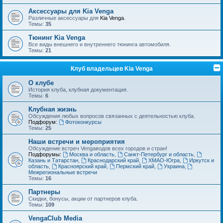
Аксессуары для Kia Venga
Различные аксессуары для
Kia Venga
.
Темы:
35
Тюнинг Kia Venga
Все виды внешнего и внутреннего тюнинга автомобиля.
Темы:
21
Клуб владельцев Kia Venga
О клубе
История клуба, клубная документация.
Темы:
6
Клубная жизнь
Обсуждения любых вопросов связанных с деятельностью клуба.
Подфорум:
Фотоконкурсы
Темы:
25
Наши встречи и мероприятия
Обсуждение встреч Vengaводов всех городов и стран!
Подфорумы:
Москва и область
,
Санкт-Петербург и область
,
Казань и Татарстан
,
Краснодарский край
,
ХМАО-Югра
,
Иркутск и
область
,
Красноярский край
,
Пермский край
,
Украина
,
Межрегиональные встречи
Темы:
16
Партнеры
Скидки, бонусы, акции от партнеров клуба.
Темы:
109
VengaClub Media