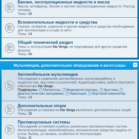
Бензин, эксплуатационные жидкости и масла
Масла, антифризы, бензин и прочие эксплуатационные жидкости. Расход
топлива.
Темы:
20
Вспомогательные жидкости и средства
Смазки, полироли, шампуни и прочие жидкости и средства необходимые
для эксплуатации и ухода за авто.
Темы:
14
Общий технический раздел
Темы о эксплуатации
Kia Venga
, не подходящие для других разделов
форума
Темы:
50
Мультимедиа, дополнительное оборудование и аксессуары
Автомобильное мультимедиа
Обсуждение и сравнение автомобильных мультимедийных и
аудиосистем, акустики и усилителей. Аудиоподготовка, работа бортового
компьютера
Kia Venga
...
Подфорумы:
Магнитолы
,
Видеорегистраторы
,
Акустика
,
Диагностические программы
,
Навигация
,
Бортовой компьютер
Темы:
13
Дополнительные опции
Обсуждение установки на
Kia Venga
различных дополнительных опций.
Темы:
30
Противоугонные системы
Обсуждение установки и работы различных противоугонных систем.
Автосигнализации, иммобилайзеры, механические средства защиты от
угона. Выбор, установка, особенности эксплуатации.
Темы:
11