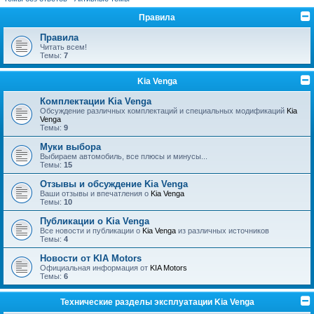
Правила
Правила
Читать всем!
Темы:
7
Kia Venga
Комплектации Kia Venga
Обсуждение различных комплектаций и специальных модификаций
Kia
Venga
Темы:
9
Муки выбора
Выбираем автомобиль, все плюсы и минусы...
Темы:
15
Отзывы и обсуждение Kia Venga
Ваши отзывы и впечатления о
Kia Venga
Темы:
10
Публикации о Kia Venga
Все новости и публикации о
Kia Venga
из различных источников
Темы:
4
Новости от KIA Motors
Официальная информация от
KIA Motors
Темы:
6
Технические разделы эксплуатации Kia Venga