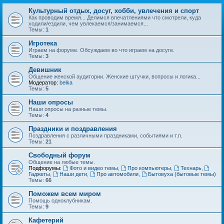
Культурный отдых, досуг, хобби, увлечения и спорт
Как проводим время... Делимся впечатлениями что смотрели, куда
ходили/ездили, чем увлекаемся/занимаемся...
Темы:
1
Игротека
Играем на форуме. Обсуждаем во что играем на досуге.
Темы:
3
Девишник
Общение женской аудитории. Женские штучки, вопросы и логика...
Модератор:
belka
Темы:
5
Наши опросы
Наши опросы на разные темы.
Темы:
4
Праздники и поздравления
Поздравления с различными праздниками, событиями и т.п.
Темы:
21
Свободный форум
Общение на любые темы.
Подфорумы:
Фото и видео темы
,
Про компьютеры
,
Технарь
,
Гаджеты
,
Наши дети
,
Про автомобили
,
Бытовуха (бытовые темы)
Темы:
66
Поможем всем миром
Помощь одноклубникам.
Темы:
9
Кафетерий