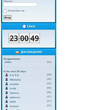
Пароль:
Remember me
Clock
Дни рождения
Поздравляем:
didika
(51)
In the next 30 days
(58)
K E R K
(40)
Nikolasha
(43)
proshka
(68)
KorNi
(54)
Slanece
(37)
spikernur
(57)
DGM
(47)
kvasxxx