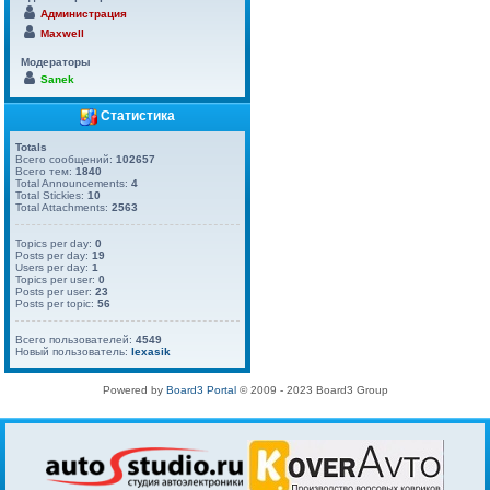
Администрация
Maxwell
Модераторы
Sanek
Статистика
Totals
Всего сообщений:
102657
Всего тем:
1840
Total Announcements:
4
Total Stickies:
10
Total Attachments:
2563
Topics per day:
0
Posts per day:
19
Users per day:
1
Topics per user:
0
Posts per user:
23
Posts per topic:
56
Всего пользователей:
4549
Новый пользователь:
lexasik
Powered by
Board3 Portal
© 2009 - 2023 Board3 Group