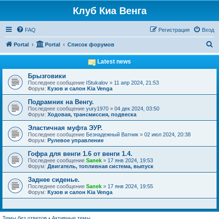
Клуб Киа Венга
FAQ
Регистрация
Вход
П
Portal
Portal
Список форумов
о
Latest news
и
Брызговики
с
Последнее сообщение
IStukalov
»
11 апр 2024, 21:53
Форум:
Кузов и салон Kia Venga
к
Подрамник на Венгу.
Последнее сообщение
yury1970
»
04 дек 2024, 03:50
Форум:
Ходовая, трансмиссия, подвеска
Эластичная муфта ЭУР.
Последнее сообщение
Безнадежный Ватник
»
02 июл 2024, 20:38
Форум:
Рулевое управление
Гофра для венги 1.6 от венги 1.4.
Последнее сообщение
Sanek
»
17 янв 2024, 19:53
Форум:
Двигатель, топливная система, выпуск
Заднее сиденье.
Последнее сообщение
Sanek
»
17 янв 2024, 19:55
Форум:
Кузов и салон Kia Venga
Темы без ответов
•
Активные темы