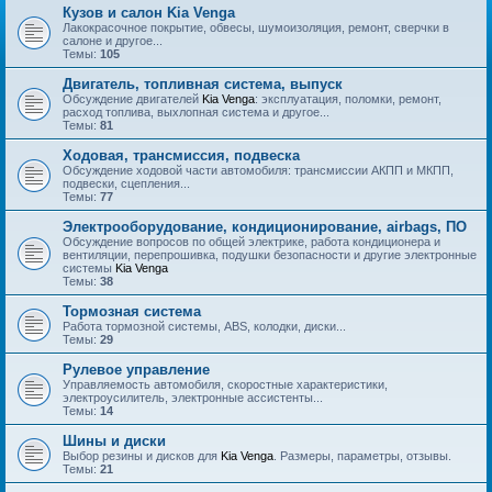
Кузов и салон Kia Venga
Лакокрасочное покрытие, обвесы, шумоизоляция, ремонт, сверчки в
салоне и другое...
Темы:
105
Двигатель, топливная система, выпуск
Обсуждение двигателей
Kia Venga
: эксплуатация, поломки, ремонт,
расход топлива, выхлопная система и другое...
Темы:
81
Ходовая, трансмиссия, подвеска
Обсуждение ходовой части автомобиля: трансмиссии АКПП и МКПП,
подвески, сцепления...
Темы:
77
Электрооборудование, кондиционирование, airbags, ПО
Обсуждение вопросов по общей электрике, работа кондиционера и
вентиляции, перепрошивка, подушки безопасности и другие электронные
системы
Kia Venga
Темы:
38
Тормозная система
Работа тормозной системы, ABS, колодки, диски...
Темы:
29
Рулевое управление
Управляемость автомобиля, скоростные характеристики,
электроусилитель, электронные ассистенты...
Темы:
14
Шины и диски
Выбор резины и дисков для
Kia Venga
. Размеры, параметры, отзывы.
Темы:
21