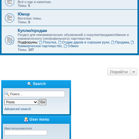
Всё о еде и напитках.
Темы:
5
Юмор
Веселые темы.
Темы:
6
Куплю/продам
Раздел для некоммерческих объявлений о покупке/продаже/обмене и
коммерческого (непрофильного) партнерства
Подфорумы:
Покупка
,
Отдам даром в хорошие руки
,
Продажа
,
Коммерческое партнерство
,
Обмен
Темы:
107
Перейти
Search
Advanced search
User menu
Имя пользователя: