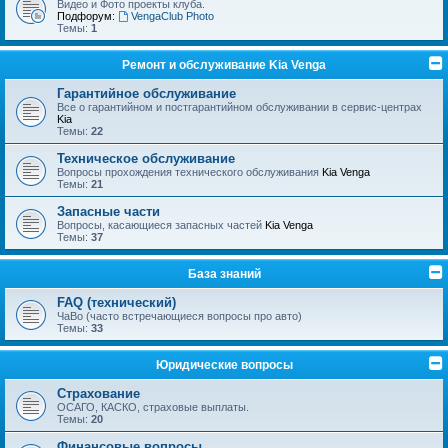
Видео и Фото проекты клуба.
Подфорум:
VengaClub Photo
Темы:
1
Ремонт и обслуживание Kia Venga
Гарантийное обслуживание
Все о гарантийном и постгарантийном обслуживании в сервис-центрах
Kia
Темы:
22
Техническое обслуживание
Вопросы прохождения технического обслуживания
Kia Venga
Темы:
21
Запасные части
Вопросы, касающиеся запасных частей
Kia Venga
Темы:
37
База знаний
FAQ (технический)
ЧаВо (часто встречающиеся вопросы про авто)
Темы:
33
Юридические вопросы
Страхование
ОСАГО, КАСКО, страховые выплаты.
Темы:
20
Финансовые вопросы