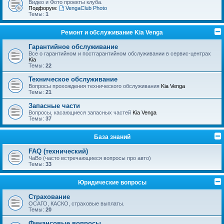
Видео и Фото проекты клуба.
Подфорум:
VengaClub Photo
Темы:
1
Ремонт и обслуживание Kia Venga
Гарантийное обслуживание
Все о гарантийном и постгарантийном обслуживании в сервис-центрах
Kia
Темы:
22
Техническое обслуживание
Вопросы прохождения технического обслуживания
Kia Venga
Темы:
21
Запасные части
Вопросы, касающиеся запасных частей
Kia Venga
Темы:
37
База знаний
FAQ (технический)
ЧаВо (часто встречающиеся вопросы про авто)
Темы:
33
Юридические вопросы
Страхование
ОСАГО, КАСКО, страховые выплаты.
Темы:
20
Финансовые вопросы