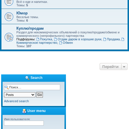
Всё о еде и напитках.
Темы:
5
Юмор
Веселые темы.
Темы:
6
Куплю/продам
Раздел для некоммерческих объявлений о покупке/продаже/обмене и
коммерческого (непрофильного) партнерства
Подфорумы:
Покупка
,
Отдам даром в хорошие руки
,
Продажа
,
Коммерческое партнерство
,
Обмен
Темы:
107
Перейти
Search
Advanced search
User menu
Имя пользователя: