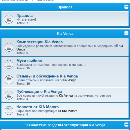
Правила
Правила
Читать всем!
Темы:
7
Kia Venga
Комплектации Kia Venga
Обсуждение различных комплектаций и специальных модификаций
Kia
Venga
Темы:
9
Муки выбора
Выбираем автомобиль, все плюсы и минусы...
Темы:
15
Отзывы и обсуждение Kia Venga
Ваши отзывы и впечатления о
Kia Venga
Темы:
10
Публикации о Kia Venga
Все новости и публикации о
Kia Venga
из различных источников
Темы:
4
Новости от KIA Motors
Официальная информация от
KIA Motors
Темы:
6
Технические разделы эксплуатации Kia Venga