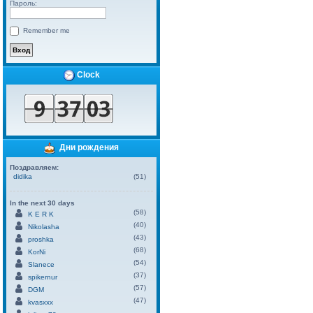
Пароль:
Remember me
Clock
Дни рождения
Поздравляем:
didika
(51)
In the next 30 days
(58)
K E R K
(40)
Nikolasha
(43)
proshka
(68)
KorNi
(54)
Slanece
(37)
spikernur
(57)
DGM
(47)
kvasxxx