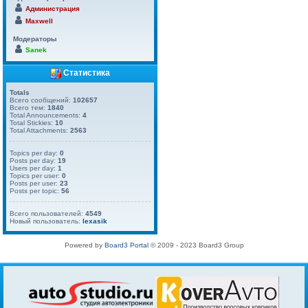
Администрация
Maxwell
Модераторы
Sanek
Статистика
Totals
Всего сообщений:
102657
Всего тем:
1840
Total Announcements:
4
Total Stickies:
10
Total Attachments:
2563
Topics per day:
0
Posts per day:
19
Users per day:
1
Topics per user:
0
Posts per user:
23
Posts per topic:
56
Всего пользователей:
4549
Новый пользователь:
lexasik
Powered by
Board3 Portal
© 2009 - 2023 Board3 Group