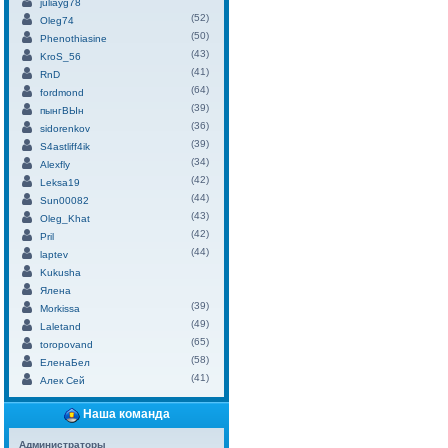
juliayg78
(52)
Oleg74
(50)
Phenothiasine
(43)
KroS_56
(41)
RnD
(64)
fordmond
(39)
пынгВЫн
(36)
sidorenkov
(39)
S4astliff4ik
(34)
Alexfly
(42)
Leksa19
(44)
Sun00082
(43)
Oleg_Khat
(42)
Pril
(44)
laptev
Kukusha
Ялена
(39)
Morkissa
(49)
Laletand
(65)
toropovand
(58)
ЕленаБел
(41)
Алек Сей
Наша команда
Администраторы