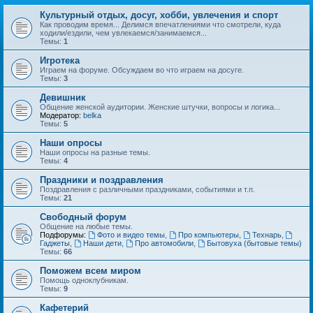
Культурный отдых, досуг, хобби, увлечения и спорт
Как проводим время... Делимся впечатлениями что смотрели, куда
ходили/ездили, чем увлекаемся/занимаемся...
Темы:
1
Игротека
Играем на форуме. Обсуждаем во что играем на досуге.
Темы:
3
Девишник
Общение женской аудитории. Женские штучки, вопросы и логика...
Модератор:
belka
Темы:
5
Наши опросы
Наши опросы на разные темы.
Темы:
4
Праздники и поздравления
Поздравления с различными праздниками, событиями и т.п.
Темы:
21
Свободный форум
Общение на любые темы.
Подфорумы:
Фото и видео темы
,
Про компьютеры
,
Технарь
,
Гаджеты
,
Наши дети
,
Про автомобили
,
Бытовуха (бытовые темы)
Темы:
66
Поможем всем миром
Помощь одноклубникам.
Темы:
9
Кафетерий