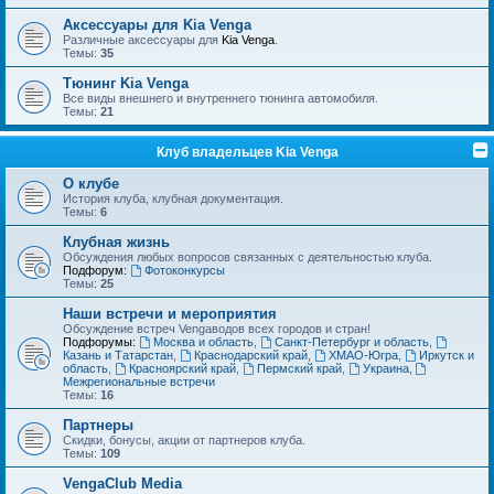
Аксессуары для Kia Venga
Различные аксессуары для
Kia Venga
.
Темы:
35
Тюнинг Kia Venga
Все виды внешнего и внутреннего тюнинга автомобиля.
Темы:
21
Клуб владельцев Kia Venga
О клубе
История клуба, клубная документация.
Темы:
6
Клубная жизнь
Обсуждения любых вопросов связанных с деятельностью клуба.
Подфорум:
Фотоконкурсы
Темы:
25
Наши встречи и мероприятия
Обсуждение встреч Vengaводов всех городов и стран!
Подфорумы:
Москва и область
,
Санкт-Петербург и область
,
Казань и Татарстан
,
Краснодарский край
,
ХМАО-Югра
,
Иркутск и
область
,
Красноярский край
,
Пермский край
,
Украина
,
Межрегиональные встречи
Темы:
16
Партнеры
Скидки, бонусы, акции от партнеров клуба.
Темы:
109
VengaClub Media