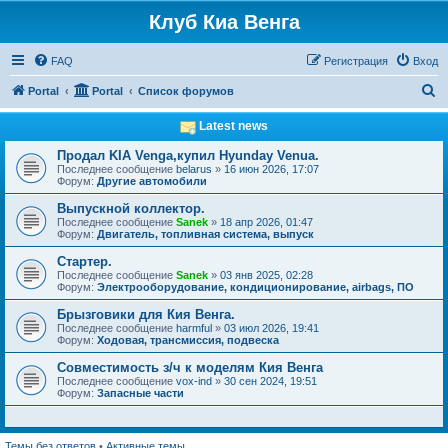
Клуб Киа Венга
FAQ
Регистрация
Вход
П
Portal
Portal
Список форумов
о
Latest news
и
Продал KIA Venga,купил Hyunday Venua.
с
Последнее сообщение
belarus
»
16 июн 2026, 17:07
Форум:
Другие автомобили
к
Выпускной коллектор.
Последнее сообщение
Sanek
»
18 апр 2026, 01:47
Форум:
Двигатель, топливная система, выпуск
Стартер.
Последнее сообщение
Sanek
»
03 янв 2025, 02:28
Форум:
Электрооборудование, кондиционирование, airbags, ПО
Брызговики для Кия Венга.
Последнее сообщение
harmful
»
03 июл 2026, 19:41
Форум:
Ходовая, трансмиссия, подвеска
Совместимость з/ч к моделям Кия Венга
Последнее сообщение
vox-ind
»
30 сен 2024, 19:51
Форум:
Запасные части
Темы без ответов
•
Активные темы