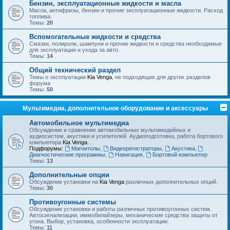
Бензин, эксплуатационные жидкости и масла
Масла, антифризы, бензин и прочие эксплуатационные жидкости. Расход
топлива.
Темы:
20
Вспомогательные жидкости и средства
Смазки, полироли, шампуни и прочие жидкости и средства необходимые
для эксплуатации и ухода за авто.
Темы:
14
Общий технический раздел
Темы о эксплуатации
Kia Venga
, не подходящие для других разделов
форума
Темы:
50
Мультимедиа, дополнительное оборудование и аксессуары
Автомобильное мультимедиа
Обсуждение и сравнение автомобильных мультимедийных и
аудиосистем, акустики и усилителей. Аудиоподготовка, работа бортового
компьютера
Kia Venga
...
Подфорумы:
Магнитолы
,
Видеорегистраторы
,
Акустика
,
Диагностические программы
,
Навигация
,
Бортовой компьютер
Темы:
13
Дополнительные опции
Обсуждение установки на
Kia Venga
различных дополнительных опций.
Темы:
30
Противоугонные системы
Обсуждение установки и работы различных противоугонных систем.
Автосигнализации, иммобилайзеры, механические средства защиты от
угона. Выбор, установка, особенности эксплуатации.
Темы:
11