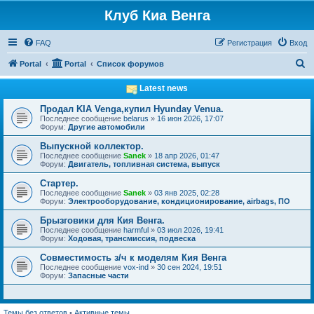
Клуб Киа Венга
FAQ
Регистрация
Вход
П
Portal
Portal
Список форумов
о
Latest news
и
Продал KIA Venga,купил Hyunday Venua.
с
Последнее сообщение
belarus
»
16 июн 2026, 17:07
Форум:
Другие автомобили
к
Выпускной коллектор.
Последнее сообщение
Sanek
»
18 апр 2026, 01:47
Форум:
Двигатель, топливная система, выпуск
Стартер.
Последнее сообщение
Sanek
»
03 янв 2025, 02:28
Форум:
Электрооборудование, кондиционирование, airbags, ПО
Брызговики для Кия Венга.
Последнее сообщение
harmful
»
03 июл 2026, 19:41
Форум:
Ходовая, трансмиссия, подвеска
Совместимость з/ч к моделям Кия Венга
Последнее сообщение
vox-ind
»
30 сен 2024, 19:51
Форум:
Запасные части
Темы без ответов
•
Активные темы