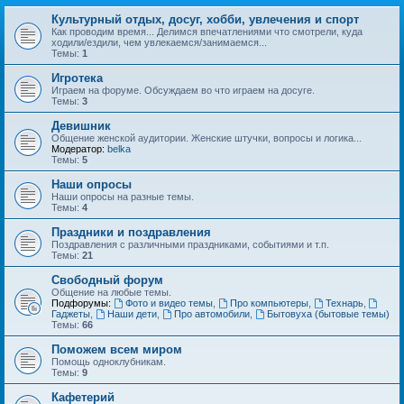
Культурный отдых, досуг, хобби, увлечения и спорт
Как проводим время... Делимся впечатлениями что смотрели, куда
ходили/ездили, чем увлекаемся/занимаемся...
Темы:
1
Игротека
Играем на форуме. Обсуждаем во что играем на досуге.
Темы:
3
Девишник
Общение женской аудитории. Женские штучки, вопросы и логика...
Модератор:
belka
Темы:
5
Наши опросы
Наши опросы на разные темы.
Темы:
4
Праздники и поздравления
Поздравления с различными праздниками, событиями и т.п.
Темы:
21
Свободный форум
Общение на любые темы.
Подфорумы:
Фото и видео темы
,
Про компьютеры
,
Технарь
,
Гаджеты
,
Наши дети
,
Про автомобили
,
Бытовуха (бытовые темы)
Темы:
66
Поможем всем миром
Помощь одноклубникам.
Темы:
9
Кафетерий