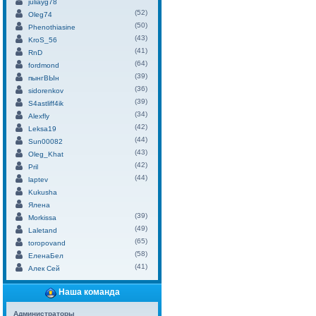
juliayg78
(52)
Oleg74
(50)
Phenothiasine
(43)
KroS_56
(41)
RnD
(64)
fordmond
(39)
пынгВЫн
(36)
sidorenkov
(39)
S4astliff4ik
(34)
Alexfly
(42)
Leksa19
(44)
Sun00082
(43)
Oleg_Khat
(42)
Pril
(44)
laptev
Kukusha
Ялена
(39)
Morkissa
(49)
Laletand
(65)
toropovand
(58)
ЕленаБел
(41)
Алек Сей
Наша команда
Администраторы