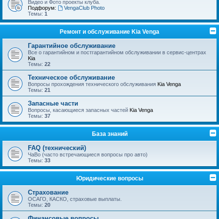
Видео и Фото проекты клуба.
Подфорум:
VengaClub Photo
Темы:
1
Ремонт и обслуживание Kia Venga
Гарантийное обслуживание
Все о гарантийном и постгарантийном обслуживании в сервис-центрах
Kia
Темы:
22
Техническое обслуживание
Вопросы прохождения технического обслуживания
Kia Venga
Темы:
21
Запасные части
Вопросы, касающиеся запасных частей
Kia Venga
Темы:
37
База знаний
FAQ (технический)
ЧаВо (часто встречающиеся вопросы про авто)
Темы:
33
Юридические вопросы
Страхование
ОСАГО, КАСКО, страховые выплаты.
Темы:
20
Финансовые вопросы