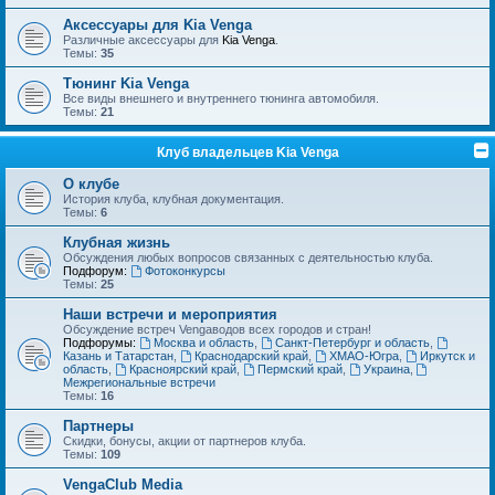
Аксессуары для Kia Venga
Различные аксессуары для
Kia Venga
.
Темы:
35
Тюнинг Kia Venga
Все виды внешнего и внутреннего тюнинга автомобиля.
Темы:
21
Клуб владельцев Kia Venga
О клубе
История клуба, клубная документация.
Темы:
6
Клубная жизнь
Обсуждения любых вопросов связанных с деятельностью клуба.
Подфорум:
Фотоконкурсы
Темы:
25
Наши встречи и мероприятия
Обсуждение встреч Vengaводов всех городов и стран!
Подфорумы:
Москва и область
,
Санкт-Петербург и область
,
Казань и Татарстан
,
Краснодарский край
,
ХМАО-Югра
,
Иркутск и
область
,
Красноярский край
,
Пермский край
,
Украина
,
Межрегиональные встречи
Темы:
16
Партнеры
Скидки, бонусы, акции от партнеров клуба.
Темы:
109
VengaClub Media