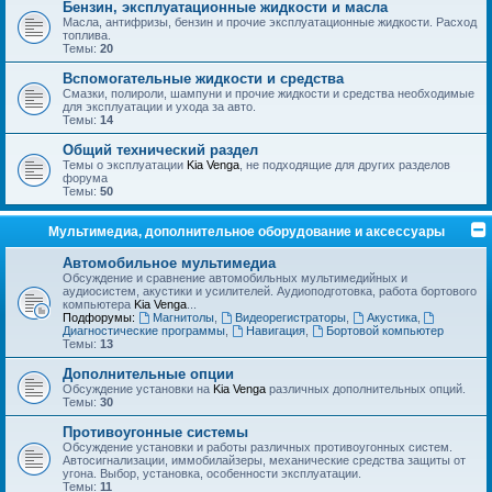
Бензин, эксплуатационные жидкости и масла
Масла, антифризы, бензин и прочие эксплуатационные жидкости. Расход
топлива.
Темы:
20
Вспомогательные жидкости и средства
Смазки, полироли, шампуни и прочие жидкости и средства необходимые
для эксплуатации и ухода за авто.
Темы:
14
Общий технический раздел
Темы о эксплуатации
Kia Venga
, не подходящие для других разделов
форума
Темы:
50
Мультимедиа, дополнительное оборудование и аксессуары
Автомобильное мультимедиа
Обсуждение и сравнение автомобильных мультимедийных и
аудиосистем, акустики и усилителей. Аудиоподготовка, работа бортового
компьютера
Kia Venga
...
Подфорумы:
Магнитолы
,
Видеорегистраторы
,
Акустика
,
Диагностические программы
,
Навигация
,
Бортовой компьютер
Темы:
13
Дополнительные опции
Обсуждение установки на
Kia Venga
различных дополнительных опций.
Темы:
30
Противоугонные системы
Обсуждение установки и работы различных противоугонных систем.
Автосигнализации, иммобилайзеры, механические средства защиты от
угона. Выбор, установка, особенности эксплуатации.
Темы:
11