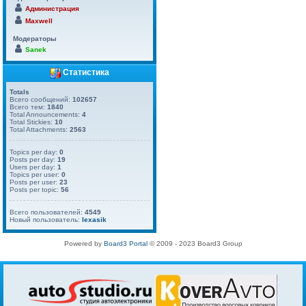
Администрация
Maxwell
Модераторы
Sanek
Статистика
Totals
Всего сообщений:
102657
Всего тем:
1840
Total Announcements:
4
Total Stickies:
10
Total Attachments:
2563
Topics per day:
0
Posts per day:
19
Users per day:
1
Topics per user:
0
Posts per user:
23
Posts per topic:
56
Всего пользователей:
4549
Новый пользователь:
lexasik
Powered by
Board3 Portal
© 2009 - 2023 Board3 Group