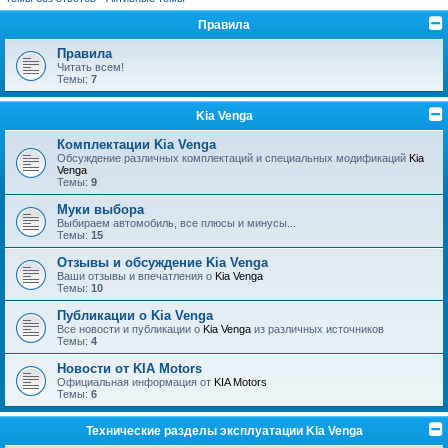
Правила
Правила
Читать всем!
Темы:
7
Kia Venga
Комплектации Kia Venga
Обсуждение различных комплектаций и специальных модификаций
Kia
Venga
Темы:
9
Муки выбора
Выбираем автомобиль, все плюсы и минусы...
Темы:
15
Отзывы и обсуждение Kia Venga
Ваши отзывы и впечатления о
Kia Venga
Темы:
10
Публикации о Kia Venga
Все новости и публикации о
Kia Venga
из различных источников
Темы:
4
Новости от KIA Motors
Официальная информация от
KIA Motors
Темы:
6
Технические разделы эксплуатации Kia Venga