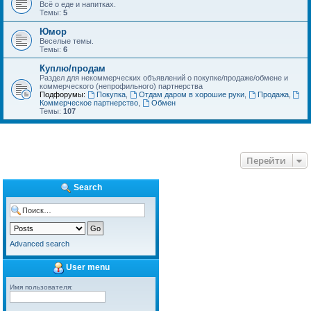
Всё о еде и напитках.
Темы:
5
Юмор
Веселые темы.
Темы:
6
Куплю/продам
Раздел для некоммерческих объявлений о покупке/продаже/обмене и
коммерческого (непрофильного) партнерства
Подфорумы:
Покупка
,
Отдам даром в хорошие руки
,
Продажа
,
Коммерческое партнерство
,
Обмен
Темы:
107
Перейти
Search
Advanced search
User menu
Имя пользователя: