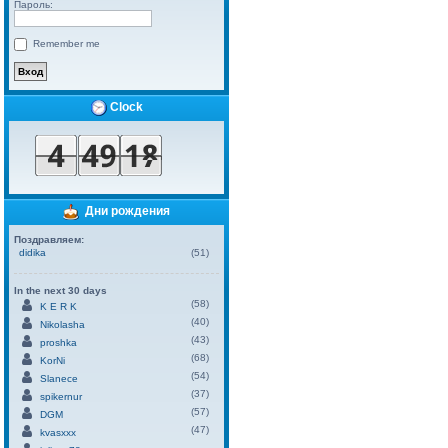
Пароль:
Remember me
Clock
Дни рождения
Поздравляем:
didika
(51)
In the next 30 days
(58)
K E R K
(40)
Nikolasha
(43)
proshka
(68)
KorNi
(54)
Slanece
(37)
spikernur
(57)
DGM
(47)
kvasxxx