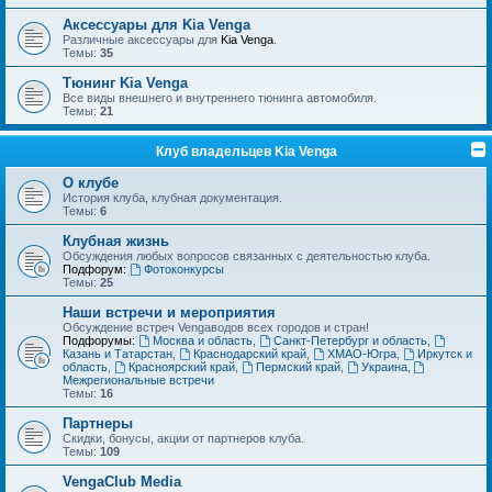
Аксессуары для Kia Venga
Различные аксессуары для
Kia Venga
.
Темы:
35
Тюнинг Kia Venga
Все виды внешнего и внутреннего тюнинга автомобиля.
Темы:
21
Клуб владельцев Kia Venga
О клубе
История клуба, клубная документация.
Темы:
6
Клубная жизнь
Обсуждения любых вопросов связанных с деятельностью клуба.
Подфорум:
Фотоконкурсы
Темы:
25
Наши встречи и мероприятия
Обсуждение встреч Vengaводов всех городов и стран!
Подфорумы:
Москва и область
,
Санкт-Петербург и область
,
Казань и Татарстан
,
Краснодарский край
,
ХМАО-Югра
,
Иркутск и
область
,
Красноярский край
,
Пермский край
,
Украина
,
Межрегиональные встречи
Темы:
16
Партнеры
Скидки, бонусы, акции от партнеров клуба.
Темы:
109
VengaClub Media