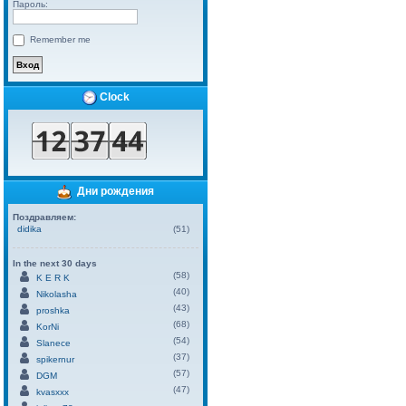
Пароль:
Remember me
Clock
Дни рождения
Поздравляем:
didika
(51)
In the next 30 days
(58)
K E R K
(40)
Nikolasha
(43)
proshka
(68)
KorNi
(54)
Slanece
(37)
spikernur
(57)
DGM
(47)
kvasxxx