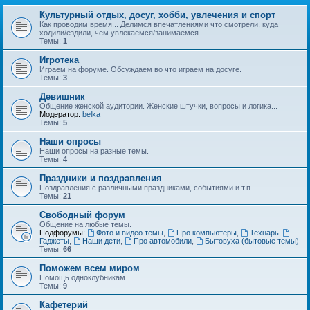
Культурный отдых, досуг, хобби, увлечения и спорт
Как проводим время... Делимся впечатлениями что смотрели, куда
ходили/ездили, чем увлекаемся/занимаемся...
Темы:
1
Игротека
Играем на форуме. Обсуждаем во что играем на досуге.
Темы:
3
Девишник
Общение женской аудитории. Женские штучки, вопросы и логика...
Модератор:
belka
Темы:
5
Наши опросы
Наши опросы на разные темы.
Темы:
4
Праздники и поздравления
Поздравления с различными праздниками, событиями и т.п.
Темы:
21
Свободный форум
Общение на любые темы.
Подфорумы:
Фото и видео темы
,
Про компьютеры
,
Технарь
,
Гаджеты
,
Наши дети
,
Про автомобили
,
Бытовуха (бытовые темы)
Темы:
66
Поможем всем миром
Помощь одноклубникам.
Темы:
9
Кафетерий