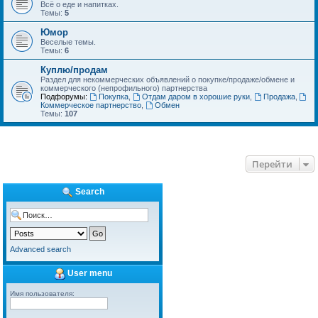
Всё о еде и напитках.
Темы:
5
Юмор
Веселые темы.
Темы:
6
Куплю/продам
Раздел для некоммерческих объявлений о покупке/продаже/обмене и
коммерческого (непрофильного) партнерства
Подфорумы:
Покупка
,
Отдам даром в хорошие руки
,
Продажа
,
Коммерческое партнерство
,
Обмен
Темы:
107
Перейти
Search
Advanced search
User menu
Имя пользователя: