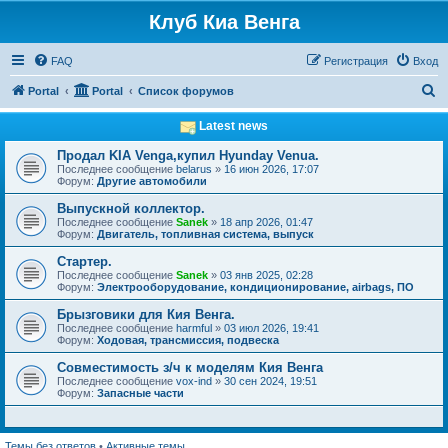
Клуб Киа Венга
FAQ
Регистрация
Вход
П
Portal
Portal
Список форумов
о
Latest news
и
Продал KIA Venga,купил Hyunday Venua.
с
Последнее сообщение
belarus
»
16 июн 2026, 17:07
Форум:
Другие автомобили
к
Выпускной коллектор.
Последнее сообщение
Sanek
»
18 апр 2026, 01:47
Форум:
Двигатель, топливная система, выпуск
Стартер.
Последнее сообщение
Sanek
»
03 янв 2025, 02:28
Форум:
Электрооборудование, кондиционирование, airbags, ПО
Брызговики для Кия Венга.
Последнее сообщение
harmful
»
03 июл 2026, 19:41
Форум:
Ходовая, трансмиссия, подвеска
Совместимость з/ч к моделям Кия Венга
Последнее сообщение
vox-ind
»
30 сен 2024, 19:51
Форум:
Запасные части
Темы без ответов
•
Активные темы