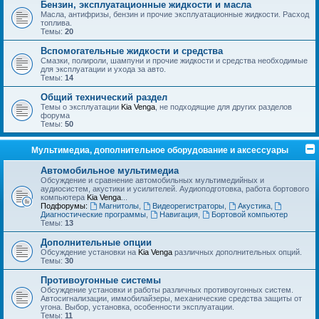
Бензин, эксплуатационные жидкости и масла
Масла, антифризы, бензин и прочие эксплуатационные жидкости. Расход
топлива.
Темы:
20
Вспомогательные жидкости и средства
Смазки, полироли, шампуни и прочие жидкости и средства необходимые
для эксплуатации и ухода за авто.
Темы:
14
Общий технический раздел
Темы о эксплуатации
Kia Venga
, не подходящие для других разделов
форума
Темы:
50
Мультимедиа, дополнительное оборудование и аксессуары
Автомобильное мультимедиа
Обсуждение и сравнение автомобильных мультимедийных и
аудиосистем, акустики и усилителей. Аудиоподготовка, работа бортового
компьютера
Kia Venga
...
Подфорумы:
Магнитолы
,
Видеорегистраторы
,
Акустика
,
Диагностические программы
,
Навигация
,
Бортовой компьютер
Темы:
13
Дополнительные опции
Обсуждение установки на
Kia Venga
различных дополнительных опций.
Темы:
30
Противоугонные системы
Обсуждение установки и работы различных противоугонных систем.
Автосигнализации, иммобилайзеры, механические средства защиты от
угона. Выбор, установка, особенности эксплуатации.
Темы:
11