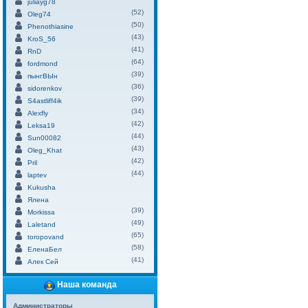
juliayg78
(52)
Oleg74
(50)
Phenothiasine
(43)
KroS_56
(41)
RnD
(64)
fordmond
(39)
пынгВЫн
(36)
sidorenkov
(39)
S4astliff4ik
(34)
Alexfly
(42)
Leksa19
(44)
Sun00082
(43)
Oleg_Khat
(42)
Pril
(44)
laptev
Kukusha
Ялена
(39)
Morkissa
(49)
Laletand
(65)
toropovand
(58)
ЕленаБел
(41)
Алек Сей
Наша команда
Администраторы