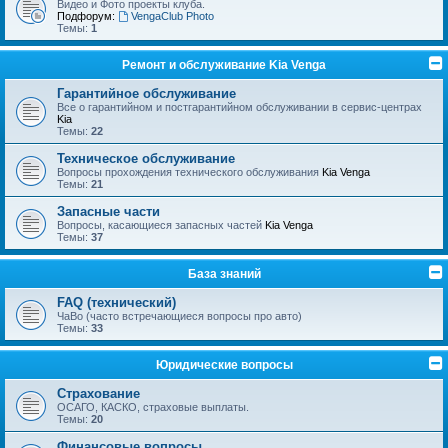
Видео и Фото проекты клуба.
Подфорум:
VengaClub Photo
Темы:
1
Ремонт и обслуживание Kia Venga
Гарантийное обслуживание
Все о гарантийном и постгарантийном обслуживании в сервис-центрах
Kia
Темы:
22
Техническое обслуживание
Вопросы прохождения технического обслуживания
Kia Venga
Темы:
21
Запасные части
Вопросы, касающиеся запасных частей
Kia Venga
Темы:
37
База знаний
FAQ (технический)
ЧаВо (часто встречающиеся вопросы про авто)
Темы:
33
Юридические вопросы
Страхование
ОСАГО, КАСКО, страховые выплаты.
Темы:
20
Финансовые вопросы