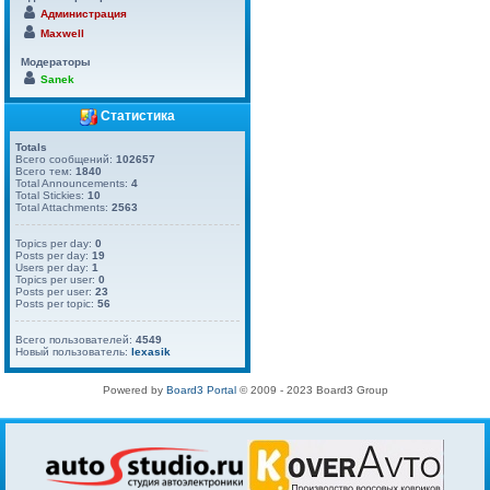
Администрация
Maxwell
Модераторы
Sanek
Статистика
Totals
Всего сообщений:
102657
Всего тем:
1840
Total Announcements:
4
Total Stickies:
10
Total Attachments:
2563
Topics per day:
0
Posts per day:
19
Users per day:
1
Topics per user:
0
Posts per user:
23
Posts per topic:
56
Всего пользователей:
4549
Новый пользователь:
lexasik
Powered by
Board3 Portal
© 2009 - 2023 Board3 Group