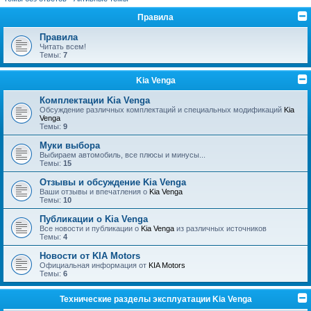
Правила
Правила
Читать всем!
Темы:
7
Kia Venga
Комплектации Kia Venga
Обсуждение различных комплектаций и специальных модификаций
Kia
Venga
Темы:
9
Муки выбора
Выбираем автомобиль, все плюсы и минусы...
Темы:
15
Отзывы и обсуждение Kia Venga
Ваши отзывы и впечатления о
Kia Venga
Темы:
10
Публикации о Kia Venga
Все новости и публикации о
Kia Venga
из различных источников
Темы:
4
Новости от KIA Motors
Официальная информация от
KIA Motors
Темы:
6
Технические разделы эксплуатации Kia Venga