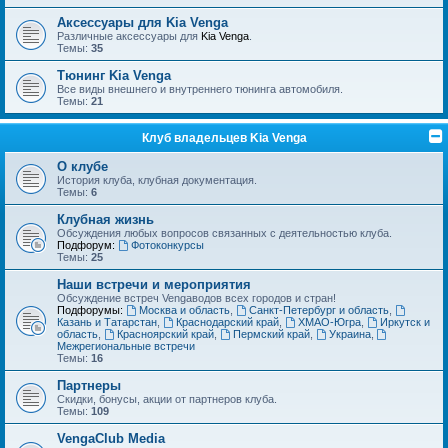
Аксессуары для Kia Venga
Различные аксессуары для
Kia Venga
.
Темы:
35
Тюнинг Kia Venga
Все виды внешнего и внутреннего тюнинга автомобиля.
Темы:
21
Клуб владельцев Kia Venga
О клубе
История клуба, клубная документация.
Темы:
6
Клубная жизнь
Обсуждения любых вопросов связанных с деятельностью клуба.
Подфорум:
Фотоконкурсы
Темы:
25
Наши встречи и мероприятия
Обсуждение встреч Vengaводов всех городов и стран!
Подфорумы:
Москва и область
,
Санкт-Петербург и область
,
Казань и Татарстан
,
Краснодарский край
,
ХМАО-Югра
,
Иркутск и
область
,
Красноярский край
,
Пермский край
,
Украина
,
Межрегиональные встречи
Темы:
16
Партнеры
Скидки, бонусы, акции от партнеров клуба.
Темы:
109
VengaClub Media