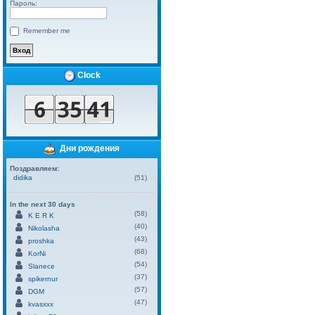
Пароль:
Remember me
Clock
Дни рождения
Поздравляем:
didika
(51)
In the next 30 days
(58)
K E R K
(40)
Nikolasha
(43)
proshka
(68)
KorNi
(54)
Slanece
(37)
spikernur
(57)
DGM
(47)
kvasxxx