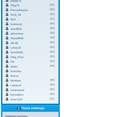
juliayg78
(52)
Oleg74
(50)
Phenothiasine
(43)
KroS_56
(41)
RnD
(64)
fordmond
(39)
пынгВЫн
(36)
sidorenkov
(39)
S4astliff4ik
(34)
Alexfly
(42)
Leksa19
(44)
Sun00082
(43)
Oleg_Khat
(42)
Pril
(44)
laptev
Kukusha
Ялена
(39)
Morkissa
(49)
Laletand
(65)
toropovand
(58)
ЕленаБел
(41)
Алек Сей
Наша команда
Администраторы