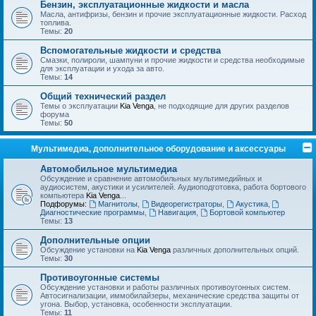
Бензин, эксплуатационные жидкости и масла
Масла, антифризы, бензин и прочие эксплуатационные жидкости. Расход
топлива.
Темы:
20
Вспомогательные жидкости и средства
Смазки, полироли, шампуни и прочие жидкости и средства необходимые
для эксплуатации и ухода за авто.
Темы:
14
Общий технический раздел
Темы о эксплуатации
Kia Venga
, не подходящие для других разделов
форума
Темы:
50
Мультимедиа, дополнительное оборудование и аксессуары
Автомобильное мультимедиа
Обсуждение и сравнение автомобильных мультимедийных и
аудиосистем, акустики и усилителей. Аудиоподготовка, работа бортового
компьютера
Kia Venga
...
Подфорумы:
Магнитолы
,
Видеорегистраторы
,
Акустика
,
Диагностические программы
,
Навигация
,
Бортовой компьютер
Темы:
13
Дополнительные опции
Обсуждение установки на
Kia Venga
различных дополнительных опций.
Темы:
30
Противоугонные системы
Обсуждение установки и работы различных противоугонных систем.
Автосигнализации, иммобилайзеры, механические средства защиты от
угона. Выбор, установка, особенности эксплуатации.
Темы:
11