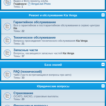
Видео и Фото проекты клуба.
Подфорум:
VengaClub Photo
Темы:
1
Ремонт и обслуживание Kia Venga
Гарантийное обслуживание
Все о гарантийном и постгарантийном обслуживании в сервис-центрах
Kia
Темы:
22
Техническое обслуживание
Вопросы прохождения технического обслуживания
Kia Venga
Темы:
21
Запасные части
Вопросы, касающиеся запасных частей
Kia Venga
Темы:
37
База знаний
FAQ (технический)
ЧаВо (часто встречающиеся вопросы про авто)
Темы:
33
Юридические вопросы
Страхование
ОСАГО, КАСКО, страховые выплаты.
Темы:
20
Финансовые вопросы