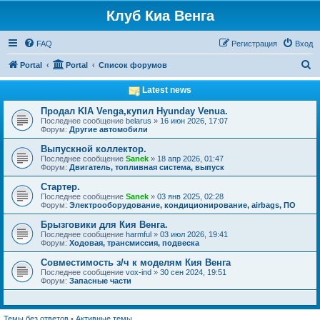
Клуб Киа Венга
FAQ
Регистрация
Вход
П
Portal
Portal
Список форумов
о
Latest news
и
Продал KIA Venga,купил Hyunday Venua.
с
Последнее сообщение
belarus
»
16 июн 2026, 17:07
Форум:
Другие автомобили
к
Выпускной коллектор.
Последнее сообщение
Sanek
»
18 апр 2026, 01:47
Форум:
Двигатель, топливная система, выпуск
Стартер.
Последнее сообщение
Sanek
»
03 янв 2025, 02:28
Форум:
Электрооборудование, кондиционирование, airbags, ПО
Брызговики для Кия Венга.
Последнее сообщение
harmful
»
03 июл 2026, 19:41
Форум:
Ходовая, трансмиссия, подвеска
Совместимость з/ч к моделям Кия Венга
Последнее сообщение
vox-ind
»
30 сен 2024, 19:51
Форум:
Запасные части
Темы без ответов
•
Активные темы