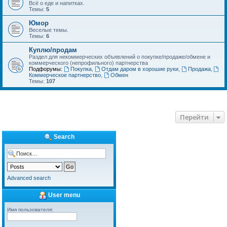
Всё о еде и напитках.
Темы:
5
Юмор
Веселые темы.
Темы:
6
Куплю/продам
Раздел для некоммерческих объявлений о покупке/продаже/обмене и
коммерческого (непрофильного) партнерства
Подфорумы:
Покупка
,
Отдам даром в хорошие руки
,
Продажа
,
Коммерческое партнерство
,
Обмен
Темы:
107
Перейти
Search
Advanced search
User menu
Имя пользователя: