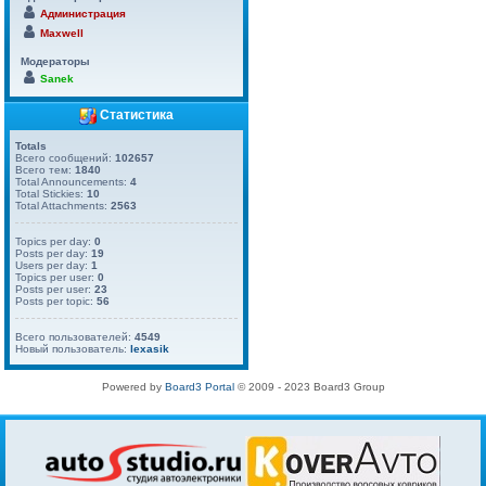
Администрация
Maxwell
Модераторы
Sanek
Статистика
Totals
Всего сообщений:
102657
Всего тем:
1840
Total Announcements:
4
Total Stickies:
10
Total Attachments:
2563
Topics per day:
0
Posts per day:
19
Users per day:
1
Topics per user:
0
Posts per user:
23
Posts per topic:
56
Всего пользователей:
4549
Новый пользователь:
lexasik
Powered by
Board3 Portal
© 2009 - 2023 Board3 Group