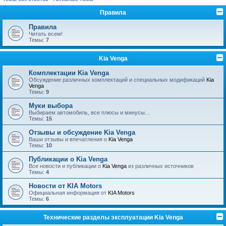
Правила
Правила
Читать всем!
Темы:
7
Kia Venga
Комплектации Kia Venga
Обсуждение различных комплектаций и специальных модификаций
Kia
Venga
Темы:
9
Муки выбора
Выбираем автомобиль, все плюсы и минусы...
Темы:
15
Отзывы и обсуждение Kia Venga
Ваши отзывы и впечатления о
Kia Venga
Темы:
10
Публикации о Kia Venga
Все новости и публикации о
Kia Venga
из различных источников
Темы:
4
Новости от KIA Motors
Официальная информация от
KIA Motors
Темы:
6
Технические разделы эксплуатации Kia Venga