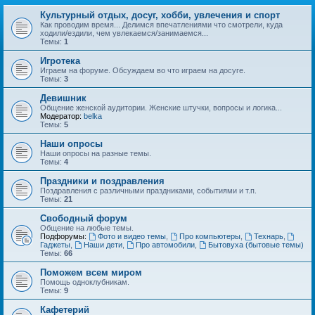
Культурный отдых, досуг, хобби, увлечения и спорт
Как проводим время... Делимся впечатлениями что смотрели, куда
ходили/ездили, чем увлекаемся/занимаемся...
Темы:
1
Игротека
Играем на форуме. Обсуждаем во что играем на досуге.
Темы:
3
Девишник
Общение женской аудитории. Женские штучки, вопросы и логика...
Модератор:
belka
Темы:
5
Наши опросы
Наши опросы на разные темы.
Темы:
4
Праздники и поздравления
Поздравления с различными праздниками, событиями и т.п.
Темы:
21
Свободный форум
Общение на любые темы.
Подфорумы:
Фото и видео темы
,
Про компьютеры
,
Технарь
,
Гаджеты
,
Наши дети
,
Про автомобили
,
Бытовуха (бытовые темы)
Темы:
66
Поможем всем миром
Помощь одноклубникам.
Темы:
9
Кафетерий