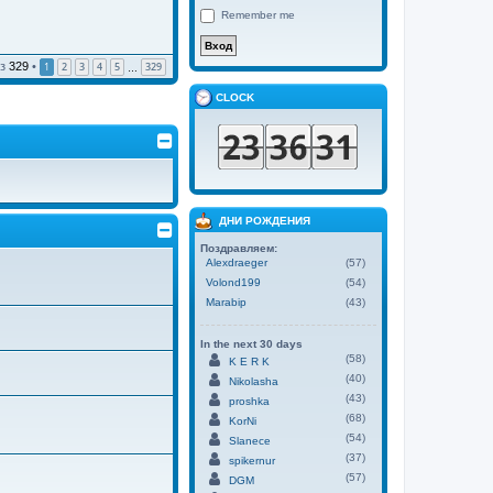
Remember me
з
329
•
1
2
3
4
5
329
…
CLOCK
ДНИ РОЖДЕНИЯ
Поздравляем:
Alexdraeger
(57)
Volond199
(54)
Marabip
(43)
In the next 30 days
(58)
K E R K
(40)
Nikolasha
(43)
proshka
(68)
KorNi
(54)
Slanece
(37)
spikernur
(57)
DGM