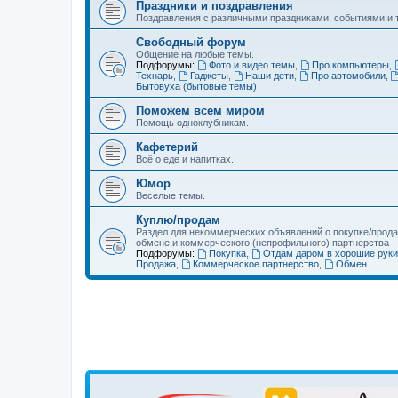
Праздники и поздравления
Поздравления с различными праздниками, событиями и т
Свободный форум
Общение на любые темы.
Подфорумы:
Фото и видео темы
,
Про компьютеры
,
Технарь
,
Гаджеты
,
Наши дети
,
Про автомобили
,
Бытовуха (бытовые темы)
Поможем всем миром
Помощь одноклубникам.
Кафетерий
Всё о еде и напитках.
Юмор
Веселые темы.
Куплю/продам
Раздел для некоммерческих объявлений о покупке/прода
обмене и коммерческого (непрофильного) партнерства
Подфорумы:
Покупка
,
Отдам даром в хорошие руки
Продажа
,
Коммерческое партнерство
,
Обмен