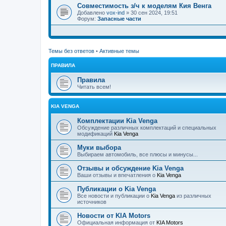
Совместимость з/ч к моделям Кия Венга
Добавлено
vox-ind
» 30 сен 2024, 19:51
Форум:
Запасные части
Темы без ответов
•
Активные темы
ПРАВИЛА
Правила
Читать всем!
KIA VENGA
Комплектации Kia Venga
Обсуждение различных комплектаций и специальных
модификаций
Kia Venga
Муки выбора
Выбираем автомобиль, все плюсы и минусы...
Отзывы и обсуждение Kia Venga
Ваши отзывы и впечатления о
Kia Venga
Публикации о Kia Venga
Все новости и публикации о
Kia Venga
из различных
источников
Новости от KIA Motors
Официальная информация от
KIA Motors