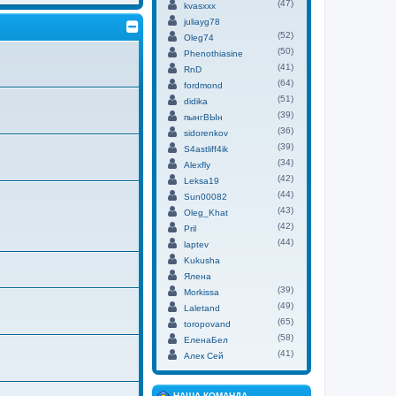
(47)
kvasxxx
juliayg78
(52)
Oleg74
(50)
Phenothiasine
(41)
RnD
(64)
fordmond
(51)
didika
(39)
пынгВЫн
(36)
sidorenkov
(39)
S4astliff4ik
(34)
Alexfly
(42)
Leksa19
(44)
Sun00082
(43)
Oleg_Khat
(42)
Pril
(44)
laptev
Kukusha
Ялена
(39)
Morkissa
(49)
Laletand
(65)
toropovand
(58)
ЕленаБел
(41)
Алек Сей
НАША КОМАНДА