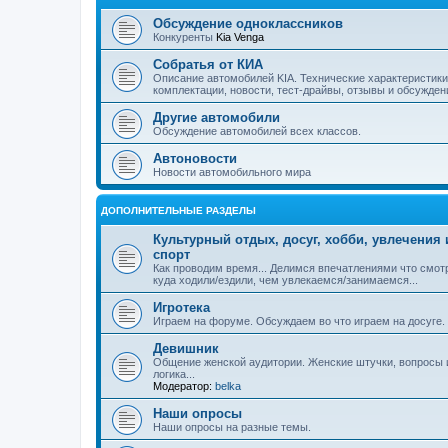
Обсуждение одноклассников
Конкуренты
Kia Venga
Собратья от КИА
Описание автомобилей KIA. Технические характеристики
комплектации, новости, тест-драйвы, отзывы и обсужден
Другие автомобили
Обсуждение автомобилей всех классов.
Автоновости
Новости автомобильного мира
ДОПОЛНИТЕЛЬНЫЕ РАЗДЕЛЫ
Культурный отдых, досуг, хобби, увлечения 
спорт
Как проводим время... Делимся впечатлениями что смот
куда ходили/ездили, чем увлекаемся/занимаемся...
Игротека
Играем на форуме. Обсуждаем во что играем на досуге.
Девишник
Общение женской аудитории. Женские штучки, вопросы 
логика...
Модератор:
belka
Наши опросы
Наши опросы на разные темы.