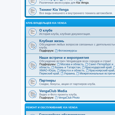
Различные аксессуары для
Kia Venga
.
Тюнинг Kia Venga
Все виды внешнего и внутреннего тюнинга автомобиля.
КЛУБ ВЛАДЕЛЬЦЕВ KIA VENGA
О клубе
История клуба, клубная документация.
Клубная жизнь
Обсуждения любых вопросов связанных с деятельность
клуба.
Подфорум:
Фотоконкурсы
Наши встречи и мероприятия
Обсуждение встреч Vengaводов всех городов и стран!
Подфорумы:
Москва и область
,
Санкт-Петербург и
область
,
Казань и Татарстан
,
Краснодарский край
,
ХМАО-Югра
,
Иркутск и область
,
Красноярский край
Пермский край
,
Украина
,
Межрегиональные встречи
Партнеры
Скидки, бонусы, акции от партнеров клуба.
VengaClub Media
Видео и Фото проекты клуба.
Подфорум:
VengaClub Photo
РЕМОНТ И ОБСЛУЖИВАНИЕ KIA VENGA
Гарантийное обслуживание