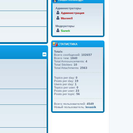
Администраторы
Администрация
Maxwell
Модераторы
Sanek
СТАТИСТИКА
Totals
Всего сообщений:
102657
Всего тем:
1840
Total Announcements:
4
Total Stickies:
10
Total Attachments:
2563
Topics per day:
0
Posts per day:
19
Users per day:
1
Topics per user:
0
Posts per user:
23
Posts per topic:
56
Всего пользователей:
4549
Новый пользователь:
lexasik