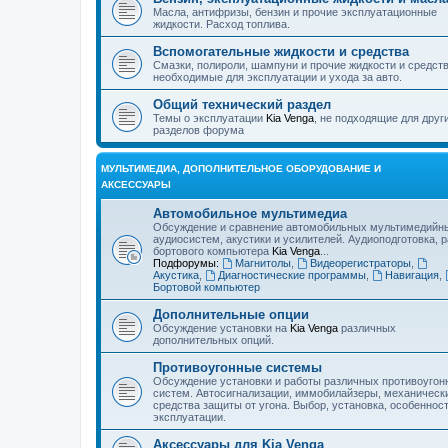
Масла, антифризы, бензин и прочие эксплуатационные
жидкости. Расход топлива.
Вспомогательные жидкости и средства
Смазки, полироли, шампуни и прочие жидкости и средст
необходимые для эксплуатации и ухода за авто.
Общий технический раздел
Темы о эксплуатации
Kia Venga
, не подходящие для друг
разделов форума
МУЛЬТИМЕДИА, ДОПОЛНИТЕЛЬНОЕ ОБОРУДОВАНИЕ И
АКСЕССУАРЫ
Автомобильное мультимедиа
Обсуждение и сравнение автомобильных мультимедийн
аудиосистем, акустики и усилителей. Аудиоподготовка, 
бортового компьютера
Kia Venga
...
Подфорумы:
Магнитолы
,
Видеорегистраторы
,
Акустика
,
Диагностические программы
,
Навигация
,
Бортовой компьютер
Дополнительные опции
Обсуждение установки на
Kia Venga
различных
дополнительных опций.
Противоугонные системы
Обсуждение установки и работы различных противоугон
систем. Автосигнализации, иммобилайзеры, механическ
средства защиты от угона. Выбор, установка, особеннос
эксплуатации.
Аксессуары для Kia Venga