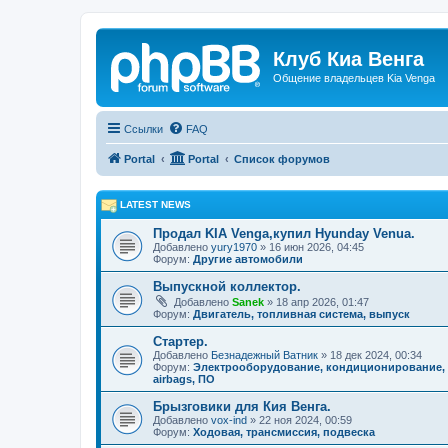
Клуб Киа Венга
Общение владельцев Kia Venga
Ссылки
FAQ
Portal
Portal
Список форумов
LATEST NEWS
Продал KIA Venga,купил Hyunday Venua.
Добавлено
yury1970
» 16 июн 2026, 04:45
Форум:
Другие автомобили
Выпускной коллектор.
Добавлено
Sanek
» 18 апр 2026, 01:47
Форум:
Двигатель, топливная система, выпуск
Стартер.
Добавлено
Безнадежный Ватник
» 18 дек 2024, 00:34
Форум:
Электрооборудование, кондиционирование,
airbags, ПО
Брызговики для Кия Венга.
Добавлено
vox-ind
» 22 ноя 2024, 00:59
Форум:
Ходовая, трансмиссия, подвеска