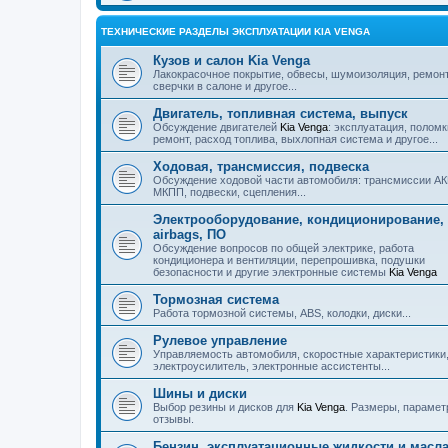
ТЕХНИЧЕСКИЕ РАЗДЕЛЫ ЭКСПЛУАТАЦИИ KIA VENGA
Кузов и салон Kia Venga
Лакокрасочное покрытие, обвесы, шумоизоляция, ремонт
сверчки в салоне и другое...
Двигатель, топливная система, выпуск
Обсуждение двигателей
Kia Venga
: эксплуатация, поломк
ремонт, расход топлива, выхлопная система и другое...
Ходовая, трансмиссия, подвеска
Обсуждение ходовой части автомобиля: трансмиссии А
МКПП, подвески, сцепления...
Электрооборудование, кондиционирование,
airbags, ПО
Обсуждение вопросов по общей электрике, работа
кондиционера и вентиляции, перепрошивка, подушки
безопасности и другие электронные системы
Kia Venga
Тормозная система
Работа тормозной системы, ABS, колодки, диски...
Рулевое управление
Управляемость автомобиля, скоростные характеристики
электроусилитель, электронные ассистенты...
Шины и диски
Выбор резины и дисков для
Kia Venga
. Размеры, парамет
отзывы.
Бензин, эксплуатационные жидкости и масл