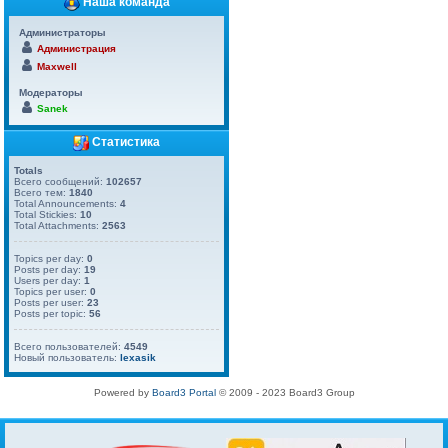
Наша команда
Администраторы
Администрация
Maxwell
Модераторы
Sanek
Статистика
Totals
Всего сообщений:
102657
Всего тем:
1840
Total Announcements:
4
Total Stickies:
10
Total Attachments:
2563
Topics per day:
0
Posts per day:
19
Users per day:
1
Topics per user:
0
Posts per user:
23
Posts per topic:
56
Всего пользователей:
4549
Новый пользователь:
lexasik
Powered by
Board3 Portal
© 2009 - 2023 Board3 Group