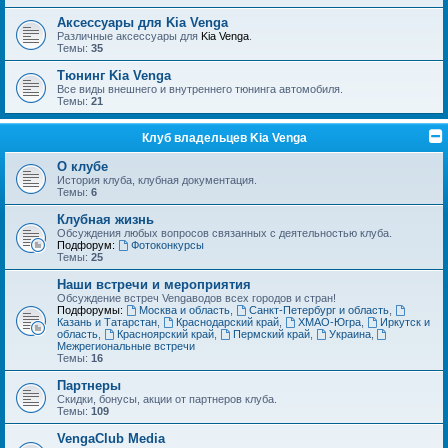
Аксессуары для Kia Venga
Различные аксессуары для
Kia Venga
.
Темы:
35
Тюнинг Kia Venga
Все виды внешнего и внутреннего тюнинга автомобиля.
Темы:
21
Клуб владельцев Kia Venga
О клубе
История клуба, клубная документация.
Темы:
6
Клубная жизнь
Обсуждения любых вопросов связанных с деятельностью клуба.
Подфорум:
Фотоконкурсы
Темы:
25
Наши встречи и мероприятия
Обсуждение встреч Vengaводов всех городов и стран!
Подфорумы:
Москва и область
,
Санкт-Петербург и область
,
Казань и Татарстан
,
Краснодарский край
,
ХМАО-Югра
,
Иркутск и
область
,
Красноярский край
,
Пермский край
,
Украина
,
Межрегиональные встречи
Темы:
16
Партнеры
Скидки, бонусы, акции от партнеров клуба.
Темы:
109
VengaClub Media