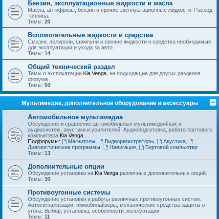
Бензин, эксплуатационные жидкости и масла
Масла, антифризы, бензин и прочие эксплуатационные жидкости. Расход
топлива.
Темы:
20
Вспомогательные жидкости и средства
Смазки, полироли, шампуни и прочие жидкости и средства необходимые
для эксплуатации и ухода за авто.
Темы:
14
Общий технический раздел
Темы о эксплуатации
Kia Venga
, не подходящие для других разделов
форума
Темы:
50
Мультимедиа, дополнительное оборудование и аксессуары
Автомобильное мультимедиа
Обсуждение и сравнение автомобильных мультимедийных и
аудиосистем, акустики и усилителей. Аудиоподготовка, работа бортового
компьютера
Kia Venga
...
Подфорумы:
Магнитолы
,
Видеорегистраторы
,
Акустика
,
Диагностические программы
,
Навигация
,
Бортовой компьютер
Темы:
13
Дополнительные опции
Обсуждение установки на
Kia Venga
различных дополнительных опций.
Темы:
30
Противоугонные системы
Обсуждение установки и работы различных противоугонных систем.
Автосигнализации, иммобилайзеры, механические средства защиты от
угона. Выбор, установка, особенности эксплуатации.
Темы:
11