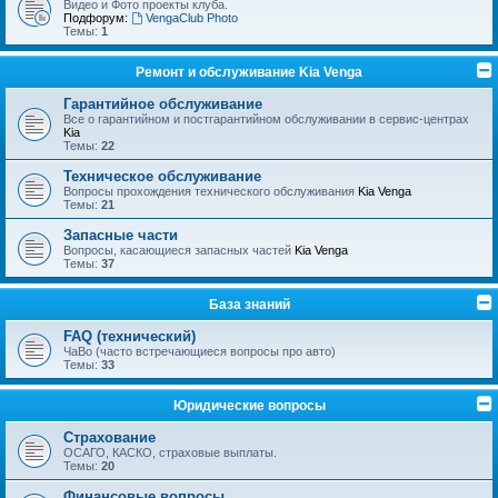
Видео и Фото проекты клуба.
Подфорум:
VengaClub Photo
Темы:
1
Ремонт и обслуживание Kia Venga
Гарантийное обслуживание
Все о гарантийном и постгарантийном обслуживании в сервис-центрах
Kia
Темы:
22
Техническое обслуживание
Вопросы прохождения технического обслуживания
Kia Venga
Темы:
21
Запасные части
Вопросы, касающиеся запасных частей
Kia Venga
Темы:
37
База знаний
FAQ (технический)
ЧаВо (часто встречающиеся вопросы про авто)
Темы:
33
Юридические вопросы
Страхование
ОСАГО, КАСКО, страховые выплаты.
Темы:
20
Финансовые вопросы