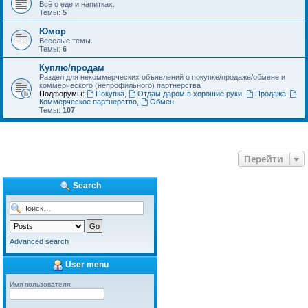
Всё о еде и напитках.
Темы:
5
Юмор
Веселые темы.
Темы:
6
Куплю/продам
Раздел для некоммерческих объявлений о покупке/продаже/обмене и
коммерческого (непрофильного) партнерства
Подфорумы:
Покупка
,
Отдам даром в хорошие руки
,
Продажа
,
Коммерческое партнерство
,
Обмен
Темы:
107
Перейти
Search
Advanced search
User menu
Имя пользователя: