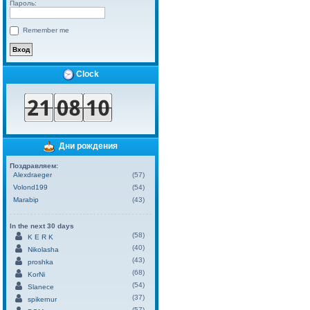
Пароль:
Remember me
Clock
Дни рождения
Поздравляем:
Alexdraeger
(57)
Volond199
(54)
Marabip
(43)
In the next 30 days
(58)
K E R K
(40)
Nikolasha
(43)
proshka
(68)
KorNi
(54)
Slanece
(37)
spikernur
(57)