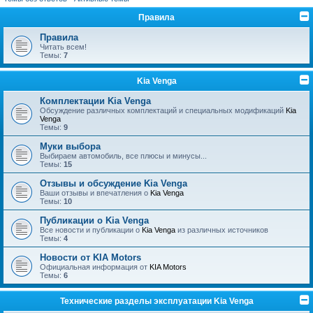
Правила
Правила
Читать всем!
Темы:
7
Kia Venga
Комплектации Kia Venga
Обсуждение различных комплектаций и специальных модификаций
Kia
Venga
Темы:
9
Муки выбора
Выбираем автомобиль, все плюсы и минусы...
Темы:
15
Отзывы и обсуждение Kia Venga
Ваши отзывы и впечатления о
Kia Venga
Темы:
10
Публикации о Kia Venga
Все новости и публикации о
Kia Venga
из различных источников
Темы:
4
Новости от KIA Motors
Официальная информация от
KIA Motors
Темы:
6
Технические разделы эксплуатации Kia Venga