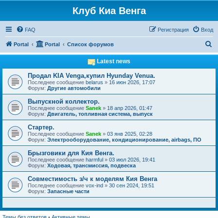
Клуб Киа Венга
FAQ
Регистрация
Вход
П
Portal
Portal
Список форумов
о
Latest news
и
Продал KIA Venga,купил Hyunday Venua.
с
Последнее сообщение
belarus
»
16 июн 2026, 17:07
Форум:
Другие автомобили
к
Выпускной коллектор.
Последнее сообщение
Sanek
»
18 апр 2026, 01:47
Форум:
Двигатель, топливная система, выпуск
Стартер.
Последнее сообщение
Sanek
»
03 янв 2025, 02:28
Форум:
Электрооборудование, кондиционирование, airbags, ПО
Брызговики для Кия Венга.
Последнее сообщение
harmful
»
03 июл 2026, 19:41
Форум:
Ходовая, трансмиссия, подвеска
Совместимость з/ч к моделям Кия Венга
Последнее сообщение
vox-ind
»
30 сен 2024, 19:51
Форум:
Запасные части
Темы без ответов
•
Активные темы