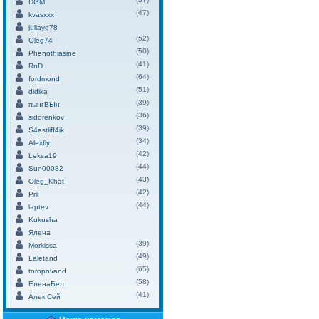
DGM
(47)
kvasxxx
juliayg78
(52)
Oleg74
(50)
Phenothiasine
(41)
RnD
(64)
fordmond
(51)
didika
(39)
пынгВЫн
(36)
sidorenkov
(39)
S4astliff4ik
(34)
Alexfly
(42)
Leksa19
(44)
Sun00082
(43)
Oleg_Khat
(42)
Pril
(44)
laptev
Kukusha
Ялена
(39)
Morkissa
(49)
Laletand
(65)
toropovand
(58)
ЕленаБел
(41)
Алек Сей