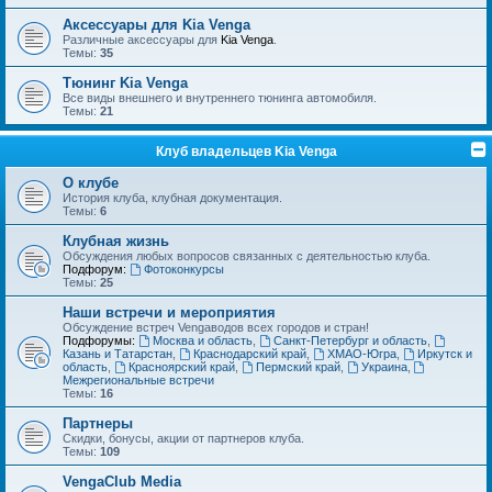
Аксессуары для Kia Venga
Различные аксессуары для
Kia Venga
.
Темы:
35
Тюнинг Kia Venga
Все виды внешнего и внутреннего тюнинга автомобиля.
Темы:
21
Клуб владельцев Kia Venga
О клубе
История клуба, клубная документация.
Темы:
6
Клубная жизнь
Обсуждения любых вопросов связанных с деятельностью клуба.
Подфорум:
Фотоконкурсы
Темы:
25
Наши встречи и мероприятия
Обсуждение встреч Vengaводов всех городов и стран!
Подфорумы:
Москва и область
,
Санкт-Петербург и область
,
Казань и Татарстан
,
Краснодарский край
,
ХМАО-Югра
,
Иркутск и
область
,
Красноярский край
,
Пермский край
,
Украина
,
Межрегиональные встречи
Темы:
16
Партнеры
Скидки, бонусы, акции от партнеров клуба.
Темы:
109
VengaClub Media