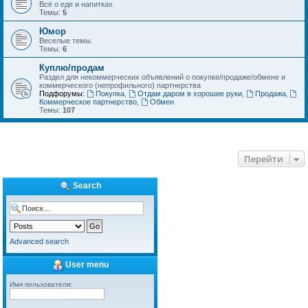
Всё о еде и напитках.
Темы:
5
Юмор
Веселые темы.
Темы:
6
Куплю/продам
Раздел для некоммерческих объявлений о покупке/продаже/обмене и
коммерческого (непрофильного) партнерства
Подфорумы:
Покупка
,
Отдам даром в хорошие руки
,
Продажа
,
Коммерческое партнерство
,
Обмен
Темы:
107
Перейти
Search
Advanced search
User menu
Имя пользователя: