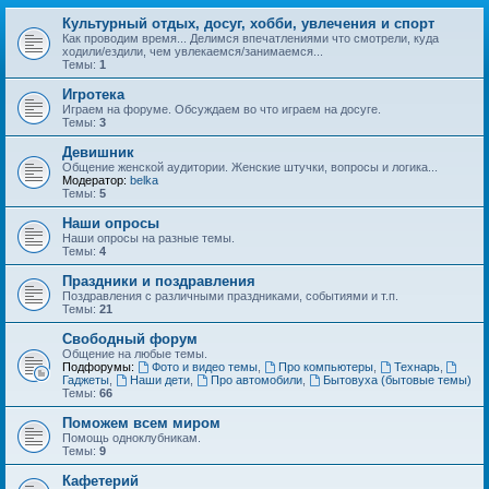
Культурный отдых, досуг, хобби, увлечения и спорт
Как проводим время... Делимся впечатлениями что смотрели, куда
ходили/ездили, чем увлекаемся/занимаемся...
Темы:
1
Игротека
Играем на форуме. Обсуждаем во что играем на досуге.
Темы:
3
Девишник
Общение женской аудитории. Женские штучки, вопросы и логика...
Модератор:
belka
Темы:
5
Наши опросы
Наши опросы на разные темы.
Темы:
4
Праздники и поздравления
Поздравления с различными праздниками, событиями и т.п.
Темы:
21
Свободный форум
Общение на любые темы.
Подфорумы:
Фото и видео темы
,
Про компьютеры
,
Технарь
,
Гаджеты
,
Наши дети
,
Про автомобили
,
Бытовуха (бытовые темы)
Темы:
66
Поможем всем миром
Помощь одноклубникам.
Темы:
9
Кафетерий