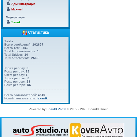
Администрация
Maxwell
Модераторы
Sanek
Статистика
Totals
Всего сообщений:
102657
Всего тем:
1840
Total Announcements:
4
Total Stickies:
10
Total Attachments:
2563
Topics per day:
0
Posts per day:
19
Users per day:
1
Topics per user:
0
Posts per user:
23
Posts per topic:
56
Всего пользователей:
4549
Новый пользователь:
lexasik
Powered by
Board3 Portal
© 2009 - 2023 Board3 Group