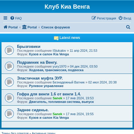
Клуб Киа Венга
FAQ
Регистрация
Вход
П
Portal
Portal
Список форумов
о
Latest news
и
Брызговики
с
Последнее сообщение
IStukalov
»
11 апр 2024, 21:53
Форум:
Кузов и салон Kia Venga
к
Подрамник на Венгу.
Последнее сообщение
yury1970
»
04 дек 2024, 03:50
Форум:
Ходовая, трансмиссия, подвеска
Эластичная муфта ЭУР.
Последнее сообщение
Безнадежный Ватник
»
02 июл 2024, 20:38
Форум:
Рулевое управление
Гофра для венги 1.6 от венги 1.4.
Последнее сообщение
Sanek
»
17 янв 2024, 19:53
Форум:
Двигатель, топливная система, выпуск
Заднее сиденье.
Последнее сообщение
Sanek
»
17 янв 2024, 19:55
Форум:
Кузов и салон Kia Venga
Темы без ответов
•
Активные темы