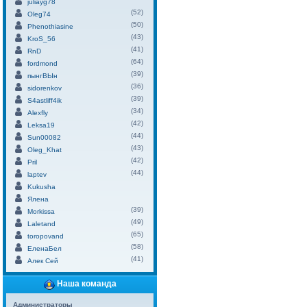
juliayg78
(52)
Oleg74
(50)
Phenothiasine
(43)
KroS_56
(41)
RnD
(64)
fordmond
(39)
пынгВЫн
(36)
sidorenkov
(39)
S4astliff4ik
(34)
Alexfly
(42)
Leksa19
(44)
Sun00082
(43)
Oleg_Khat
(42)
Pril
(44)
laptev
Kukusha
Ялена
(39)
Morkissa
(49)
Laletand
(65)
toropovand
(58)
ЕленаБел
(41)
Алек Сей
Наша команда
Администраторы