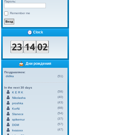
Пароль:
Remember me
Clock
Дни рождения
Поздравляем:
didika
(51)
In the next 30 days
(58)
K E R K
(40)
Nikolasha
(43)
proshka
(68)
KorNi
(54)
Slanece
(37)
spikernur
(57)
DGM
(47)
kvasxxx