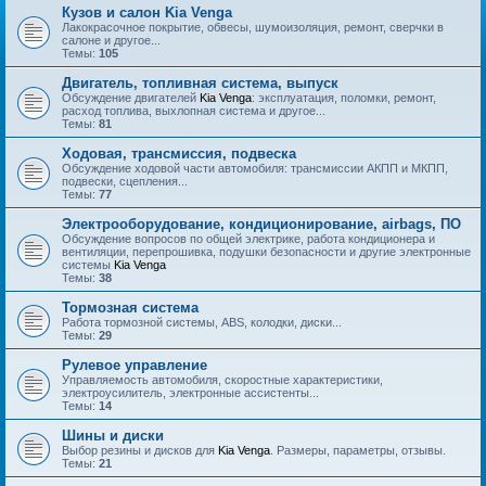
Кузов и салон Kia Venga
Лакокрасочное покрытие, обвесы, шумоизоляция, ремонт, сверчки в
салоне и другое...
Темы:
105
Двигатель, топливная система, выпуск
Обсуждение двигателей
Kia Venga
: эксплуатация, поломки, ремонт,
расход топлива, выхлопная система и другое...
Темы:
81
Ходовая, трансмиссия, подвеска
Обсуждение ходовой части автомобиля: трансмиссии АКПП и МКПП,
подвески, сцепления...
Темы:
77
Электрооборудование, кондиционирование, airbags, ПО
Обсуждение вопросов по общей электрике, работа кондиционера и
вентиляции, перепрошивка, подушки безопасности и другие электронные
системы
Kia Venga
Темы:
38
Тормозная система
Работа тормозной системы, ABS, колодки, диски...
Темы:
29
Рулевое управление
Управляемость автомобиля, скоростные характеристики,
электроусилитель, электронные ассистенты...
Темы:
14
Шины и диски
Выбор резины и дисков для
Kia Venga
. Размеры, параметры, отзывы.
Темы:
21