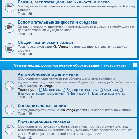
Бензин, эксплуатационные жидкости и масла
Масла, антифризы, бензин и прочие эксплуатационные жидкости. Расход
топлива.
Темы:
20
Вспомогательные жидкости и средства
Смазки, полироли, шампуни и прочие жидкости и средства необходимые
для эксплуатации и ухода за авто.
Темы:
14
Общий технический раздел
Темы о эксплуатации
Kia Venga
, не подходящие для других разделов
форума
Темы:
50
Мультимедиа, дополнительное оборудование и аксессуары
Автомобильное мультимедиа
Обсуждение и сравнение автомобильных мультимедийных и
аудиосистем, акустики и усилителей. Аудиоподготовка, работа бортового
компьютера
Kia Venga
...
Подфорумы:
Магнитолы
,
Видеорегистраторы
,
Акустика
,
Диагностические программы
,
Навигация
,
Бортовой компьютер
Темы:
13
Дополнительные опции
Обсуждение установки на
Kia Venga
различных дополнительных опций.
Темы:
30
Противоугонные системы
Обсуждение установки и работы различных противоугонных систем.
Автосигнализации, иммобилайзеры, механические средства защиты от
угона. Выбор, установка, особенности эксплуатации.
Темы:
11