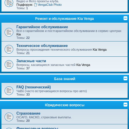
Видео и Фото проекты клуба.
Подфорум:
VengaClub Photo
Темы:
1
Ремонт и обслуживание Kia Venga
Гарантийное обслуживание
Все о гарантийном и постгарантийном обслуживании в сервис-центрах
Kia
Темы:
22
Техническое обслуживание
Вопросы прохождения технического обслуживания
Kia Venga
Темы:
21
Запасные части
Вопросы, касающиеся запасных частей
Kia Venga
Темы:
37
База знаний
FAQ (технический)
ЧаВо (часто встречающиеся вопросы про авто)
Темы:
33
Юридические вопросы
Страхование
ОСАГО, КАСКО, страховые выплаты.
Темы:
20
Финансовые вопросы