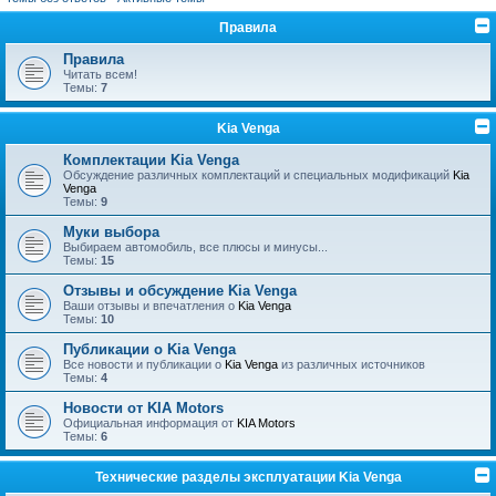
Правила
Правила
Читать всем!
Темы:
7
Kia Venga
Комплектации Kia Venga
Обсуждение различных комплектаций и специальных модификаций
Kia
Venga
Темы:
9
Муки выбора
Выбираем автомобиль, все плюсы и минусы...
Темы:
15
Отзывы и обсуждение Kia Venga
Ваши отзывы и впечатления о
Kia Venga
Темы:
10
Публикации о Kia Venga
Все новости и публикации о
Kia Venga
из различных источников
Темы:
4
Новости от KIA Motors
Официальная информация от
KIA Motors
Темы:
6
Технические разделы эксплуатации Kia Venga