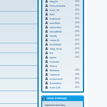
(52)
Oleg74
(50)
Phenothiasine
(43)
KroS_56
(41)
RnD
(64)
fordmond
(39)
пынгВЫн
(36)
sidorenkov
(39)
S4astliff4ik
(34)
Alexfly
(42)
Leksa19
(44)
Sun00082
(43)
Oleg_Khat
(42)
Pril
(44)
laptev
Kukusha
Ялена
(39)
Morkissa
(49)
Laletand
(65)
toropovand
(58)
ЕленаБел
(41)
Алек Сей
НАША КОМАНДА
Администраторы