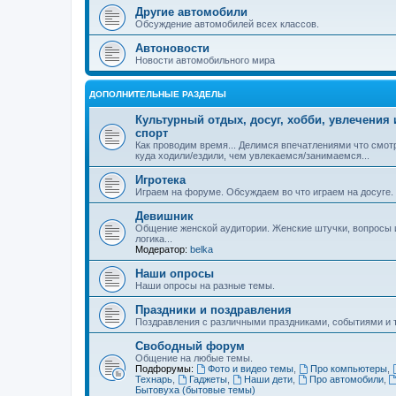
Другие автомобили
Обсуждение автомобилей всех классов.
Автоновости
Новости автомобильного мира
ДОПОЛНИТЕЛЬНЫЕ РАЗДЕЛЫ
Культурный отдых, досуг, хобби, увлечения 
спорт
Как проводим время... Делимся впечатлениями что смот
куда ходили/ездили, чем увлекаемся/занимаемся...
Игротека
Играем на форуме. Обсуждаем во что играем на досуге.
Девишник
Общение женской аудитории. Женские штучки, вопросы 
логика...
Модератор:
belka
Наши опросы
Наши опросы на разные темы.
Праздники и поздравления
Поздравления с различными праздниками, событиями и т
Свободный форум
Общение на любые темы.
Подфорумы:
Фото и видео темы
,
Про компьютеры
,
Технарь
,
Гаджеты
,
Наши дети
,
Про автомобили
,
Бытовуха (бытовые темы)