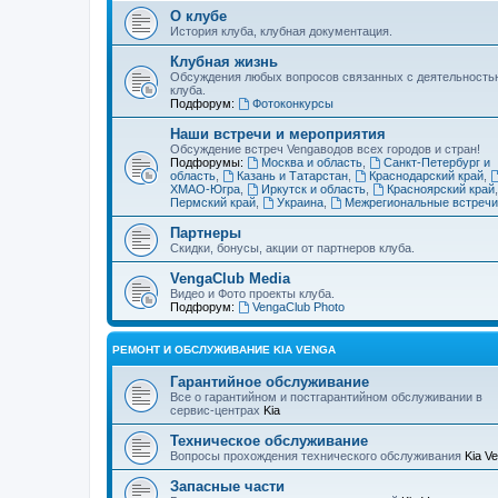
О клубе
История клуба, клубная документация.
Клубная жизнь
Обсуждения любых вопросов связанных с деятельность
клуба.
Подфорум:
Фотоконкурсы
Наши встречи и мероприятия
Обсуждение встреч Vengaводов всех городов и стран!
Подфорумы:
Москва и область
,
Санкт-Петербург и
область
,
Казань и Татарстан
,
Краснодарский край
,
ХМАО-Югра
,
Иркутск и область
,
Красноярский край
Пермский край
,
Украина
,
Межрегиональные встречи
Партнеры
Скидки, бонусы, акции от партнеров клуба.
VengaClub Media
Видео и Фото проекты клуба.
Подфорум:
VengaClub Photo
РЕМОНТ И ОБСЛУЖИВАНИЕ KIA VENGA
Гарантийное обслуживание
Все о гарантийном и постгарантийном обслуживании в
сервис-центрах
Kia
Техническое обслуживание
Вопросы прохождения технического обслуживания
Kia V
Запасные части