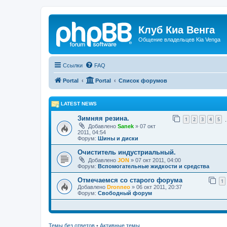
Клуб Киа Венга
Общение владельцев Kia Venga
Ссылки
FAQ
Portal
Portal
Список форумов
LATEST NEWS
Зимняя резина.
1
2
3
4
5
Добавлено
Sanek
» 07 окт
2011, 04:54
Форум:
Шины и диски
Очиститель индустриальный.
Добавлено
JON
» 07 окт 2011, 04:00
Форум:
Вспомогательные жидкости и средства
Отмечаемся со старого форума
1
Добавлено
Dronneo
» 06 окт 2011, 20:37
Форум:
Свободный форум
Темы без ответов
•
Активные темы