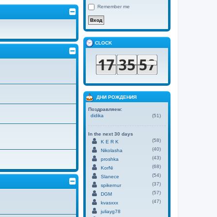
Remember me
CLOCK
ДНИ РОЖДЕНИЯ
Поздравляем:
didika
(51)
In the next 30 days
(58)
K E R K
(40)
Nikolasha
(43)
proshka
(68)
KorNi
(54)
Slanece
(37)
spikernur
(57)
DGM
(47)
kvasxxx
juliayg78