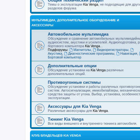
Общий технический раздел
Темы о эксплуатации
Kia Venga
, не подходящие для друг
разделов форума
МУЛЬТИМЕДИА, ДОПОЛНИТЕЛЬНОЕ ОБОРУДОВАНИЕ И
АКСЕССУАРЫ
Автомобильное мультимедиа
Обсуждение и сравнение автомобильных мультимедийн
аудиосистем, акустики и усилителей. Аудиоподготовка, 
бортового компьютера
Kia Venga
...
Подфорумы:
Магнитолы
,
Видеорегистраторы
,
Акустика
,
Диагностические программы
,
Навигация
,
Бортовой компьютер
Дополнительные опции
Обсуждение установки на
Kia Venga
различных
дополнительных опций.
Противоугонные системы
Обсуждение установки и работы различных противоугон
систем. Автосигнализации, иммобилайзеры, механическ
средства защиты от угона. Выбор, установка, особеннос
эксплуатации.
Аксессуары для Kia Venga
Различные аксессуары для
Kia Venga
.
Тюнинг Kia Venga
Все виды внешнего и внутреннего тюнинга автомобиля.
КЛУБ ВЛАДЕЛЬЦЕВ KIA VENGA