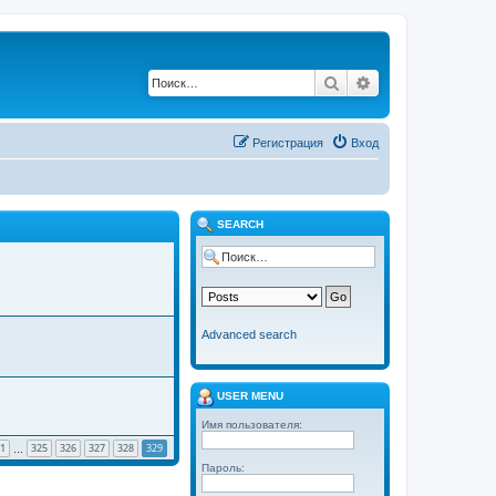
Поиск
Расширенный по
Регистрация
Вход
SEARCH
Advanced search
USER MENU
Имя пользователя:
1
325
326
327
328
329
…
Пароль: