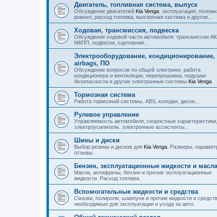
Двигатель, топливная система, выпуск
Обсуждение двигателей
Kia Venga
: эксплуатация, поломк
ремонт, расход топлива, выхлопная система и другое...
Ходовая, трансмиссия, подвеска
Обсуждение ходовой части автомобиля: трансмиссии А
МКПП, подвески, сцепления...
Электрооборудование, кондиционирование,
airbags, ПО
Обсуждение вопросов по общей электрике, работа
кондиционера и вентиляции, перепрошивка, подушки
безопасности и другие электронные системы
Kia Venga
Тормозная система
Работа тормозной системы, ABS, колодки, диски...
Рулевое управление
Управляемость автомобиля, скоростные характеристики
электроусилитель, электронные ассистенты...
Шины и диски
Выбор резины и дисков для
Kia Venga
. Размеры, парамет
отзывы.
Бензин, эксплуатационные жидкости и масл
Масла, антифризы, бензин и прочие эксплуатационные
жидкости. Расход топлива.
Вспомогательные жидкости и средства
Смазки, полироли, шампуни и прочие жидкости и средст
необходимые для эксплуатации и ухода за авто.