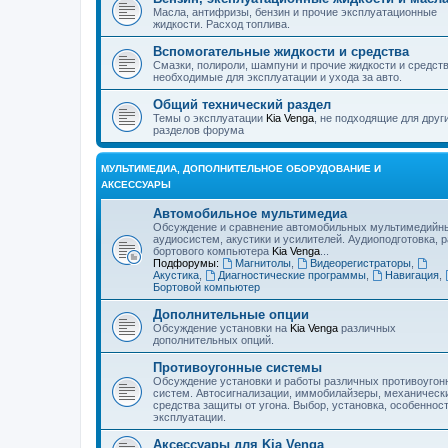
Масла, антифризы, бензин и прочие эксплуатационные
жидкости. Расход топлива.
Вспомогательные жидкости и средства
Смазки, полироли, шампуни и прочие жидкости и средст
необходимые для эксплуатации и ухода за авто.
Общий технический раздел
Темы о эксплуатации
Kia Venga
, не подходящие для друг
разделов форума
МУЛЬТИМЕДИА, ДОПОЛНИТЕЛЬНОЕ ОБОРУДОВАНИЕ И
АКСЕССУАРЫ
Автомобильное мультимедиа
Обсуждение и сравнение автомобильных мультимедийн
аудиосистем, акустики и усилителей. Аудиоподготовка, 
бортового компьютера
Kia Venga
...
Подфорумы:
Магнитолы
,
Видеорегистраторы
,
Акустика
,
Диагностические программы
,
Навигация
,
Бортовой компьютер
Дополнительные опции
Обсуждение установки на
Kia Venga
различных
дополнительных опций.
Противоугонные системы
Обсуждение установки и работы различных противоугон
систем. Автосигнализации, иммобилайзеры, механическ
средства защиты от угона. Выбор, установка, особеннос
эксплуатации.
Аксессуары для Kia Venga