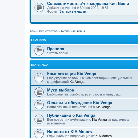
Совместимость з/ч к моделям Кия Венга
Добавлено
vox-ind
» 30 сен 2024, 19:51
Форум:
Запасные части
Темы без ответов
•
Активные темы
ПРАВИЛА
Правила
Читать всем!
KIA VENGA
Комплектации Kia Venga
Обсуждение различных комплектаций и специальных
модификаций
Kia Venga
Муки выбора
Выбираем автомобиль, все плюсы и минусы...
Отзывы и обсуждение Kia Venga
Ваши отзывы и впечатления о
Kia Venga
Публикации о Kia Venga
Все новости и публикации о
Kia Venga
из различных
источников
Новости от KIA Motors
Официальная информация от
KIA Motors