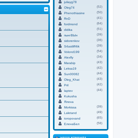
juliayg78
(52)
Oleg74
(50)
Phenothiasine
(41)
RnD
(64)
fordmond
(51)
didika
(39)
пынгВЫн
(36)
sidorenkov
(39)
S4astliff4ik
(54)
Volond199
(34)
Alexfly
(43)
Marabip
(42)
Leksa19
(44)
Sun00082
(43)
Oleg_Khat
(42)
Pril
(44)
laptev
Kukusha
Ялена
(39)
Morkissa
(49)
Laletand
(65)
toropovand
(58)
ЕленаБел
НАША КОМАНДА