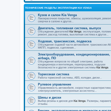
ТЕХНИЧЕСКИЕ РАЗДЕЛЫ ЭКСПЛУАТАЦИИ KIA VENGA
Кузов и салон Kia Venga
Лакокрасочное покрытие, обвесы, шумоизоляция, ремонт
сверчки в салоне и другое...
Двигатель, топливная система, выпуск
Обсуждение двигателей
Kia Venga
: эксплуатация, поломк
ремонт, расход топлива, выхлопная система и другое...
Ходовая, трансмиссия, подвеска
Обсуждение ходовой части автомобиля: трансмиссии А
МКПП, подвески, сцепления...
Электрооборудование, кондиционирование,
airbags, ПО
Обсуждение вопросов по общей электрике, работа
кондиционера и вентиляции, перепрошивка, подушки
безопасности и другие электронные системы
Kia Venga
Тормозная система
Работа тормозной системы, ABS, колодки, диски...
Рулевое управление
Управляемость автомобиля, скоростные характеристики
электроусилитель, электронные ассистенты...
Шины и диски
Выбор резины и дисков для
Kia Venga
. Размеры, парамет
отзывы.
Бензин, эксплуатационные жидкости и масл