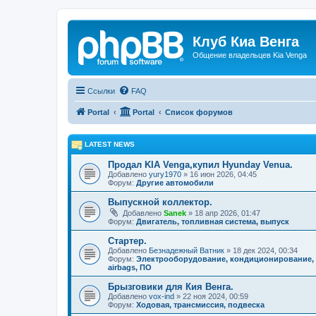
Клуб Киа Венга
Общение владельцев Kia Venga
Ссылки
FAQ
Portal
Portal
Список форумов
LATEST NEWS
Продал KIA Venga,купил Hyunday Venua.
Добавлено
yury1970
» 16 июн 2026, 04:45
Форум:
Другие автомобили
Выпускной коллектор.
Добавлено
Sanek
» 18 апр 2026, 01:47
Форум:
Двигатель, топливная система, выпуск
Стартер.
Добавлено
Безнадежный Ватник
» 18 дек 2024, 00:34
Форум:
Электрооборудование, кондиционирование,
airbags, ПО
Брызговики для Кия Венга.
Добавлено
vox-ind
» 22 ноя 2024, 00:59
Форум:
Ходовая, трансмиссия, подвеска