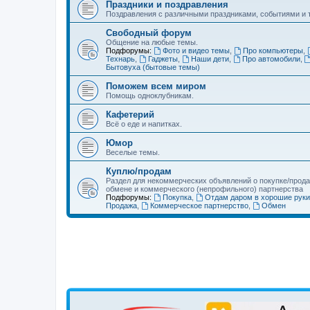
Праздники и поздравления
Поздравления с различными праздниками, событиями и т
Свободный форум
Общение на любые темы.
Подфорумы:
Фото и видео темы
,
Про компьютеры
,
Технарь
,
Гаджеты
,
Наши дети
,
Про автомобили
,
Бытовуха (бытовые темы)
Поможем всем миром
Помощь одноклубникам.
Кафетерий
Всё о еде и напитках.
Юмор
Веселые темы.
Куплю/продам
Раздел для некоммерческих объявлений о покупке/прода
обмене и коммерческого (непрофильного) партнерства
Подфорумы:
Покупка
,
Отдам даром в хорошие руки
Продажа
,
Коммерческое партнерство
,
Обмен