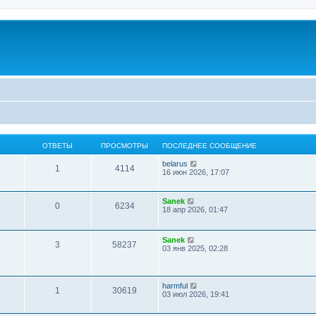
ОТВЕТЫ
ПРОСМОТРЫ
ПОСЛЕДНЕЕ СООБЩЕНИЕ
П
belarus
1
4114
е
16 июн 2026, 17:07
р
е
й
П
Sanek
0
6234
т
е
18 апр 2026, 01:47
и
р
к
е
п
й
П
о
Sanek
т
3
58237
е
с
03 янв 2025, 02:28
и
р
л
к
е
е
п
й
д
о
т
н
с
П
harmful
1
30619
и
е
л
е
03 июл 2026, 19:41
к
м
е
р
п
у
д
е
о
с