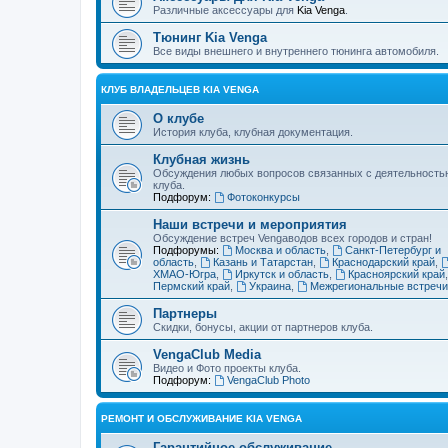
Различные аксессуары для
Kia Venga
.
Тюнинг Kia Venga
Все виды внешнего и внутреннего тюнинга автомобиля.
КЛУБ ВЛАДЕЛЬЦЕВ KIA VENGA
О клубе
История клуба, клубная документация.
Клубная жизнь
Обсуждения любых вопросов связанных с деятельность
клуба.
Подфорум:
Фотоконкурсы
Наши встречи и мероприятия
Обсуждение встреч Vengaводов всех городов и стран!
Подфорумы:
Москва и область
,
Санкт-Петербург и
область
,
Казань и Татарстан
,
Краснодарский край
,
ХМАО-Югра
,
Иркутск и область
,
Красноярский край
Пермский край
,
Украина
,
Межрегиональные встречи
Партнеры
Скидки, бонусы, акции от партнеров клуба.
VengaClub Media
Видео и Фото проекты клуба.
Подфорум:
VengaClub Photo
РЕМОНТ И ОБСЛУЖИВАНИЕ KIA VENGA
Гарантийное обслуживание