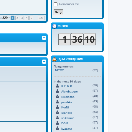
Remember me
з
329
•
1
2
3
4
5
329
…
CLOCK
ДНИ РОЖДЕНИЯ
Поздравляем:
NITRO
(52)
In the next 30 days
(58)
K E R K
(57)
Alexdraeger
(40)
Nikolasha
(43)
proshka
(68)
KorNi
(54)
Slanece
(37)
spikernur
(57)
DGM
(47)
kvasxxx