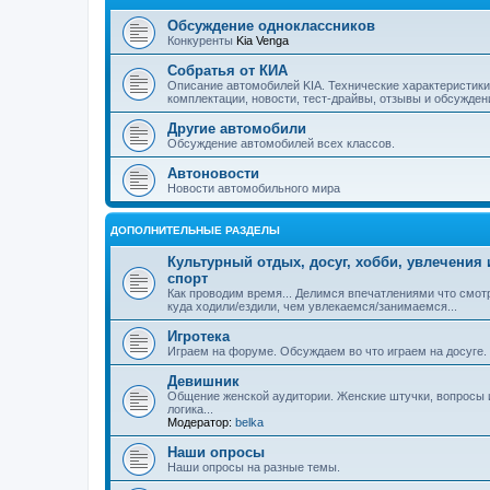
Обсуждение одноклассников
Конкуренты
Kia Venga
Собратья от КИА
Описание автомобилей KIA. Технические характеристики
комплектации, новости, тест-драйвы, отзывы и обсужден
Другие автомобили
Обсуждение автомобилей всех классов.
Автоновости
Новости автомобильного мира
ДОПОЛНИТЕЛЬНЫЕ РАЗДЕЛЫ
Культурный отдых, досуг, хобби, увлечения 
спорт
Как проводим время... Делимся впечатлениями что смот
куда ходили/ездили, чем увлекаемся/занимаемся...
Игротека
Играем на форуме. Обсуждаем во что играем на досуге.
Девишник
Общение женской аудитории. Женские штучки, вопросы 
логика...
Модератор:
belka
Наши опросы
Наши опросы на разные темы.