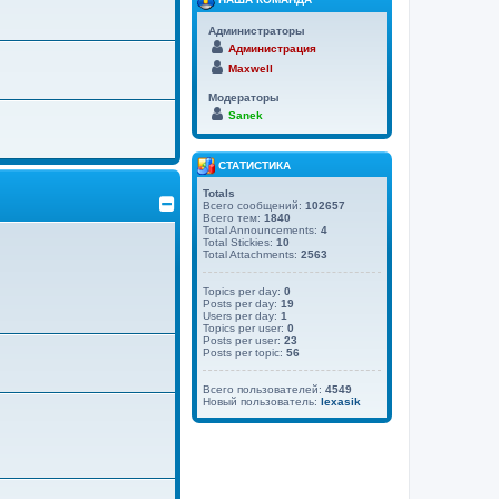
Администраторы
Администрация
Maxwell
Модераторы
Sanek
СТАТИСТИКА
Totals
Всего сообщений:
102657
Всего тем:
1840
Total Announcements:
4
Total Stickies:
10
Total Attachments:
2563
Topics per day:
0
Posts per day:
19
Users per day:
1
Topics per user:
0
Posts per user:
23
Posts per topic:
56
Всего пользователей:
4549
Новый пользователь:
lexasik