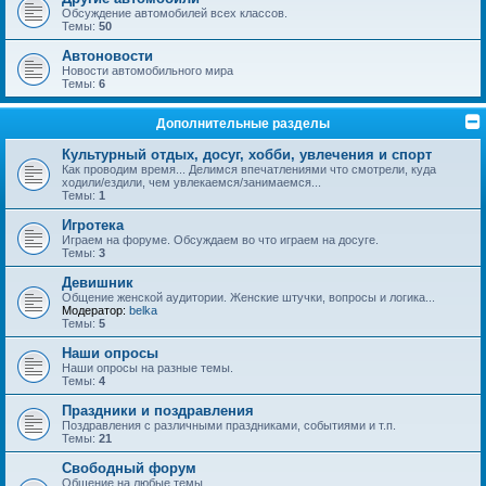
Обсуждение автомобилей всех классов.
Темы:
50
Автоновости
Новости автомобильного мира
Темы:
6
Дополнительные разделы
Культурный отдых, досуг, хобби, увлечения и спорт
Как проводим время... Делимся впечатлениями что смотрели, куда
ходили/ездили, чем увлекаемся/занимаемся...
Темы:
1
Игротека
Играем на форуме. Обсуждаем во что играем на досуге.
Темы:
3
Девишник
Общение женской аудитории. Женские штучки, вопросы и логика...
Модератор:
belka
Темы:
5
Наши опросы
Наши опросы на разные темы.
Темы:
4
Праздники и поздравления
Поздравления с различными праздниками, событиями и т.п.
Темы:
21
Свободный форум
Общение на любые темы.