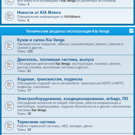
Все новости и публикации о
Kia Venga
из различных источников
Темы:
4
Новости от KIA Motors
Официальная информация от
KIA Motors
Темы:
6
Технические разделы эксплуатации Kia Venga
Кузов и салон Kia Venga
Лакокрасочное покрытие, обвесы, шумоизоляция, ремонт, сверчки в
салоне и другое...
Темы:
105
Двигатель, топливная система, выпуск
Обсуждение двигателей
Kia Venga
: эксплуатация, поломки, ремонт,
расход топлива, выхлопная система и другое...
Темы:
81
Ходовая, трансмиссия, подвеска
Обсуждение ходовой части автомобиля: трансмиссии АКПП и МКПП,
подвески, сцепления...
Темы:
77
Электрооборудование, кондиционирование, airbags, ПО
Обсуждение вопросов по общей электрике, работа кондиционера и
вентиляции, перепрошивка, подушки безопасности и другие электронные
системы
Kia Venga
Темы:
38
Тормозная система
Работа тормозной системы, ABS, колодки, диски...
Темы:
29