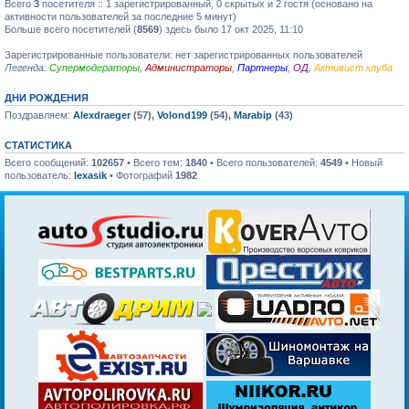
Всего
3
посетителя :: 1 зарегистрированный, 0 скрытых и 2 гостя (основано на
активности пользователей за последние 5 минут)
Больше всего посетителей (
8569
) здесь было 17 окт 2025, 11:10
Зарегистрированные пользователи: нет зарегистрированных пользователей
Легенда:
Супермодераторы
,
Администраторы
,
Партнеры
,
ОД
,
Активист клуба
ДНИ РОЖДЕНИЯ
Поздравляем:
Alexdraeger
(57),
Volond199
(54),
Marabip
(43)
СТАТИСТИКА
Всего сообщений:
102657
• Всего тем:
1840
• Всего пользователей:
4549
• Новый
пользователь:
lexasik
• Фотографий
1982