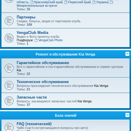
область
,
Красноярский край
,
Пермский край
,
Украина
,
Межрегиональные встречи
Темы:
16
Партнеры
Скидки, бонусы, акции от партнеров клуба.
Темы:
109
VengaClub Media
Видео и Фото проекты клуба.
Подфорум:
VengaClub Photo
Темы:
1
Ремонт и обслуживание Kia Venga
Гарантийное обслуживание
Все о гарантийном и постгарантийном обслуживании в сервис-центрах
Kia
Темы:
22
Техническое обслуживание
Вопросы прохождения технического обслуживания
Kia Venga
Темы:
21
Запасные части
Вопросы, касающиеся запасных частей
Kia Venga
Темы:
37
База знаний
FAQ (технический)
ЧаВо (часто встречающиеся вопросы про авто)