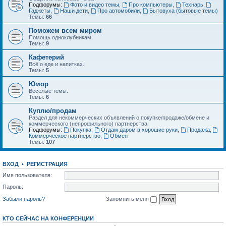
Подфорумы:
Фото и видео темы
,
Про компьютеры
,
Технарь
,
Гаджеты
,
Наши дети
,
Про автомобили
,
Бытовуха (бытовые темы)
Темы:
66
Поможем всем миром
Помощь одноклубникам.
Темы:
9
Кафетерий
Всё о еде и напитках.
Темы:
5
Юмор
Веселые темы.
Темы:
6
Куплю/продам
Раздел для некоммерческих объявлений о покупке/продаже/обмене и
коммерческого (непрофильного) партнерства
Подфорумы:
Покупка
,
Отдам даром в хорошие руки
,
Продажа
,
Коммерческое партнерство
,
Обмен
Темы:
107
ВХОД
•
РЕГИСТРАЦИЯ
Имя пользователя:
Пароль:
Забыли пароль?
Запомнить меня
КТО СЕЙЧАС НА КОНФЕРЕНЦИИ