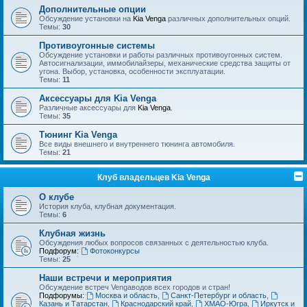
Дополнительные опции
Обсуждение установки на
Kia Venga
различных дополнительных опций.
Темы:
30
Противоугонные системы
Обсуждение установки и работы различных противоугонных систем.
Автосигнализации, иммобилайзеры, механические средства защиты от
угона. Выбор, установка, особенности эксплуатации.
Темы:
11
Аксессуары для Kia Venga
Различные аксессуары для
Kia Venga
.
Темы:
35
Тюнинг Kia Venga
Все виды внешнего и внутреннего тюнинга автомобиля.
Темы:
21
Клуб владельцев Kia Venga
О клубе
История клуба, клубная документация.
Темы:
6
Клубная жизнь
Обсуждения любых вопросов связанных с деятельностью клуба.
Подфорум:
Фотоконкурсы
Темы:
25
Наши встречи и мероприятия
Обсуждение встреч Vengaводов всех городов и стран!
Подфорумы:
Москва и область
,
Санкт-Петербург и область
,
Казань и Татарстан
,
Краснодарский край
,
ХМАО-Югра
,
Иркутск и