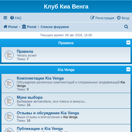
Клуб Киа Венга
FAQ
Регистрация
Вход
П
Portal
Portal
Список форумов
о
Текущее время: 06 авг 2026, 16:06
и
Правила
с
Правила
к
Читать всем!
Темы:
7
Kia Venga
Комплектации Kia Venga
Обсуждение различных комплектаций и специальных модификаций
Kia
Venga
Темы:
9
Муки выбора
Выбираем автомобиль, все плюсы и минусы...
Темы:
15
Отзывы и обсуждение Kia Venga
Ваши отзывы и впечатления о
Kia Venga
Темы:
10
Публикации о Kia Venga