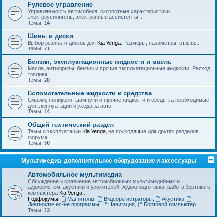
Рулевое управление
Управляемость автомобиля, скоростные характеристики,
электроусилитель, электронные ассистенты...
Темы:
14
Шины и диски
Выбор резины и дисков для
Kia Venga
. Размеры, параметры, отзывы.
Темы:
21
Бензин, эксплуатационные жидкости и масла
Масла, антифризы, бензин и прочие эксплуатационные жидкости. Расход
топлива.
Темы:
20
Вспомогательные жидкости и средства
Смазки, полироли, шампуни и прочие жидкости и средства необходимые
для эксплуатации и ухода за авто.
Темы:
14
Общий технический раздел
Темы о эксплуатации
Kia Venga
, не подходящие для других разделов
форума
Темы:
50
Мультимедиа, дополнительное оборудование и аксессуары
Автомобильное мультимедиа
Обсуждение и сравнение автомобильных мультимедийных и
аудиосистем, акустики и усилителей. Аудиоподготовка, работа бортового
компьютера
Kia Venga
...
Подфорумы:
Магнитолы
,
Видеорегистраторы
,
Акустика
,
Диагностические программы
,
Навигация
,
Бортовой компьютер
Темы:
13