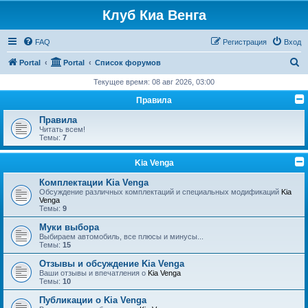
Клуб Киа Венга
FAQ
Регистрация
Вход
П
Portal
Portal
Список форумов
о
Текущее время: 08 авг 2026, 03:00
и
Правила
с
Правила
к
Читать всем!
Темы:
7
Kia Venga
Комплектации Kia Venga
Обсуждение различных комплектаций и специальных модификаций
Kia
Venga
Темы:
9
Муки выбора
Выбираем автомобиль, все плюсы и минусы...
Темы:
15
Отзывы и обсуждение Kia Venga
Ваши отзывы и впечатления о
Kia Venga
Темы:
10
Публикации о Kia Venga