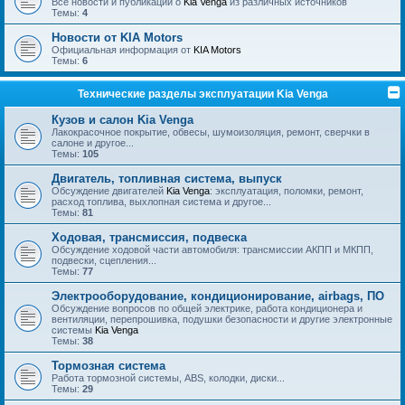
Все новости и публикации о
Kia Venga
из различных источников
Темы:
4
Новости от KIA Motors
Официальная информация от
KIA Motors
Темы:
6
Технические разделы эксплуатации Kia Venga
Кузов и салон Kia Venga
Лакокрасочное покрытие, обвесы, шумоизоляция, ремонт, сверчки в
салоне и другое...
Темы:
105
Двигатель, топливная система, выпуск
Обсуждение двигателей
Kia Venga
: эксплуатация, поломки, ремонт,
расход топлива, выхлопная система и другое...
Темы:
81
Ходовая, трансмиссия, подвеска
Обсуждение ходовой части автомобиля: трансмиссии АКПП и МКПП,
подвески, сцепления...
Темы:
77
Электрооборудование, кондиционирование, airbags, ПО
Обсуждение вопросов по общей электрике, работа кондиционера и
вентиляции, перепрошивка, подушки безопасности и другие электронные
системы
Kia Venga
Темы:
38
Тормозная система
Работа тормозной системы, ABS, колодки, диски...
Темы:
29