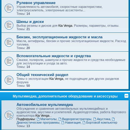
Рулевое управление
Управляемость автомобиля, скоростные характеристики,
электроусилитель, электронные ассистенты...
Темы:
14
Шины и диски
Выбор резины и дисков для
Kia Venga
. Размеры, параметры, отзывы.
Темы:
21
Бензин, эксплуатационные жидкости и масла
Масла, антифризы, бензин и прочие эксплуатационные жидкости. Расход
топлива.
Темы:
20
Вспомогательные жидкости и средства
Смазки, полироли, шампуни и прочие жидкости и средства необходимые
для эксплуатации и ухода за авто.
Темы:
14
Общий технический раздел
Темы о эксплуатации
Kia Venga
, не подходящие для других разделов
форума
Темы:
50
Мультимедиа, дополнительное оборудование и аксессуары
Автомобильное мультимедиа
Обсуждение и сравнение автомобильных мультимедийных и
аудиосистем, акустики и усилителей. Аудиоподготовка, работа бортового
компьютера
Kia Venga
...
Подфорумы:
Магнитолы
,
Видеорегистраторы
,
Акустика
,
Диагностические программы
,
Навигация
,
Бортовой компьютер
Темы:
13