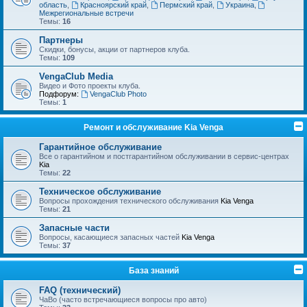
область
,
Красноярский край
,
Пермский край
,
Украина
,
Межрегиональные встречи
Темы:
16
Партнеры
Скидки, бонусы, акции от партнеров клуба.
Темы:
109
VengaClub Media
Видео и Фото проекты клуба.
Подфорум:
VengaClub Photo
Темы:
1
Ремонт и обслуживание Kia Venga
Гарантийное обслуживание
Все о гарантийном и постгарантийном обслуживании в сервис-центрах
Kia
Темы:
22
Техническое обслуживание
Вопросы прохождения технического обслуживания
Kia Venga
Темы:
21
Запасные части
Вопросы, касающиеся запасных частей
Kia Venga
Темы:
37
База знаний
FAQ (технический)
ЧаВо (часто встречающиеся вопросы про авто)