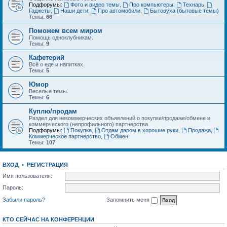
Подфорумы:
Фото и видео темы
,
Про компьютеры
,
Технарь
,
Гаджеты
,
Наши дети
,
Про автомобили
,
Бытовуха (бытовые темы)
Темы:
66
Поможем всем миром
Помощь одноклубникам.
Темы:
9
Кафетерий
Всё о еде и напитках.
Темы:
5
Юмор
Веселые темы.
Темы:
6
Куплю/продам
Раздел для некоммерческих объявлений о покупке/продаже/обмене и
коммерческого (непрофильного) партнерства
Подфорумы:
Покупка
,
Отдам даром в хорошие руки
,
Продажа
,
Коммерческое партнерство
,
Обмен
Темы:
107
ВХОД
•
РЕГИСТРАЦИЯ
Имя пользователя:
Пароль:
Забыли пароль?
Запомнить меня
КТО СЕЙЧАС НА КОНФЕРЕНЦИИ