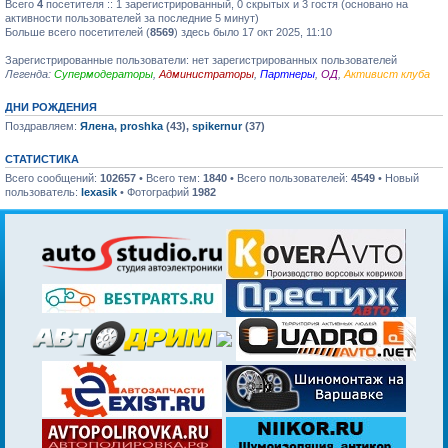
Всего
4
посетителя :: 1 зарегистрированный, 0 скрытых и 3 гостя (основано на
активности пользователей за последние 5 минут)
Больше всего посетителей (
8569
) здесь было 17 окт 2025, 11:10
Зарегистрированные пользователи: нет зарегистрированных пользователей
Легенда:
Супермодераторы
,
Администраторы
,
Партнеры
,
ОД
,
Активист клуба
ДНИ РОЖДЕНИЯ
Поздравляем:
Ялена
,
proshka
(43),
spikernur
(37)
СТАТИСТИКА
Всего сообщений:
102657
• Всего тем:
1840
• Всего пользователей:
4549
• Новый
пользователь:
lexasik
• Фотографий
1982