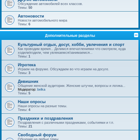
Обсуждение автомобилей всех классов.
Темы:
50
Автоновости
Новости автомобильного мира
Темы:
6
Дополнительные разделы
Культурный отдых, досуг, хобби, увлечения и спорт
Как проводим время... Делимся впечатлениями что смотрели, куда
ходили/ездили, чем увлекаемся/занимаемся...
Темы:
1
Игротека
Играем на форуме. Обсуждаем во что играем на досуге.
Темы:
3
Девишник
Общение женской аудитории. Женские штучки, вопросы и логика...
Модератор:
belka
Темы:
5
Наши опросы
Наши опросы на разные темы.
Темы:
4
Праздники и поздравления
Поздравления с различными праздниками, событиями и т.п.
Темы:
21
Свободный форум
Общение на любые темы.