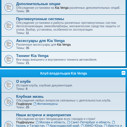
Дополнительные опции
Обсуждение установки на
Kia Venga
различных дополнительных опций.
Темы:
30
Противоугонные системы
Обсуждение установки и работы различных противоугонных систем.
Автосигнализации, иммобилайзеры, механические средства защиты от
угона. Выбор, установка, особенности эксплуатации.
Темы:
11
Аксессуары для Kia Venga
Различные аксессуары для
Kia Venga
.
Темы:
35
Тюнинг Kia Venga
Все виды внешнего и внутреннего тюнинга автомобиля.
Темы:
21
Клуб владельцев Kia Venga
О клубе
История клуба, клубная документация.
Темы:
6
Клубная жизнь
Обсуждения любых вопросов связанных с деятельностью клуба.
Подфорум:
Фотоконкурсы
Темы:
25
Наши встречи и мероприятия
Обсуждение встреч Vengaводов всех городов и стран!
Подфорумы:
Москва и область
,
Санкт-Петербург и область
,
Казань и Татарстан
,
Краснодарский край
,
ХМАО-Югра
,
Иркутск и