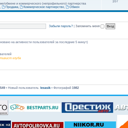
107
аже/обмене и коммерческого (непрофильного) партнерства
,
Продажа
,
Коммерческое партнерство
,
Обмен
Забыли пароль?
|
Запомнить меня
сновано на активности пользователей за последние 5 минут)
ователей
тивист клуба
549
• Новый пользователь:
lexasik
• Фотографий
1982