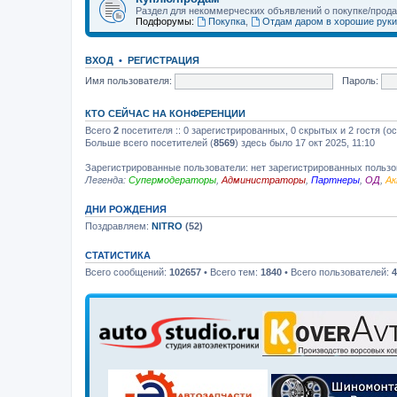
Раздел для некоммерческих объявлений о покупке/прод
Подфорумы:
Покупка
,
Отдам даром в хорошие руки
ВХОД
•
РЕГИСТРАЦИЯ
Имя пользователя:
Пароль:
КТО СЕЙЧАС НА КОНФЕРЕНЦИИ
Всего
2
посетителя :: 0 зарегистрированных, 0 скрытых и 2 гостя (о
Больше всего посетителей (
8569
) здесь было 17 окт 2025, 11:10
Зарегистрированные пользователи: нет зарегистрированных польз
Легенда:
Супермодераторы
,
Администраторы
,
Партнеры
,
ОД
,
Ак
ДНИ РОЖДЕНИЯ
Поздравляем:
NITRO
(52)
СТАТИСТИКА
Всего сообщений:
102657
• Всего тем:
1840
• Всего пользователей:
4