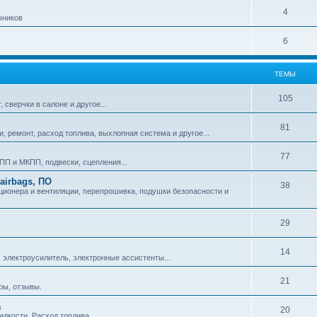
4
чников
6
ТЕМЫ
105
сверчки в салоне и другое...
81
и, ремонт, расход топлива, выхлопная система и другое...
77
П и МКПП, подвески, сцепления...
airbags, ПО
38
ционера и вентиляции, перепрошивка, подушки безопасности и
29
14
 электроусилитель, электронные ассистенты...
21
ры, отзывы.
а
20
идкости. Расход топлива.