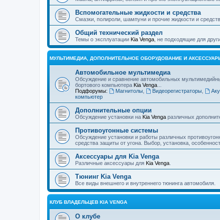
Вспомогательные жидкости и средства
Смазки, полироли, шампуни и прочие жидкости и средств
Общий технический раздел
Темы о эксплуатации
Kia Venga
, не подходящие для дру
МУЛЬТИМЕДИА, ДОПОЛНИТЕЛЬНОЕ ОБОРУДОВАНИЕ И АКСЕССУАР
Автомобильное мультимедиа
Обсуждение и сравнение автомобильных мультимедийных 
бортового компьютера
Kia Venga
...
Подфорумы:
Магнитолы
,
Видеорегистраторы
,
Аку
компьютер
Дополнительные опции
Обсуждение установки на
Kia Venga
различных дополнит
Противоугонные системы
Обсуждение установки и работы различных противоугон
средства защиты от угона. Выбор, установка, особеннос
Аксессуары для Kia Venga
Различные аксессуары для
Kia Venga
.
Тюнинг Kia Venga
Все виды внешнего и внутреннего тюнинга автомобиля.
КЛУБ ВЛАДЕЛЬЦЕВ KIA VENGA
О клубе