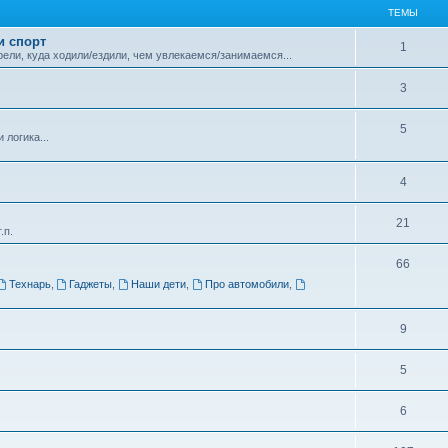
ТЕМЫ
и спорт
1
ели, куда ходили/ездили, чем увлекаемся/занимаемся...
3
5
логика...
4
21
.п.
66
Технарь
,
Гаджеты
,
Наши дети
,
Про автомобили
,
9
5
6