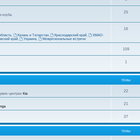
25
 клуба.
16
область
,
Казань и Татарстан
,
Краснодарский край
,
ХМАО-
мский край
,
Украина
,
Межрегиональные встречи
109
1
ТЕМЫ
22
ервис-центрах
Kia
21
enga
37
ТЕМЫ