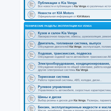
Публикации о Kia Venga
Все новости и публикации о
Kia Venga
из различных исто
Новости от KIA Motors
Официальная информация от
KIA Motors
ТЕХНИЧЕСКИЕ РАЗДЕЛЫ ЭКСПЛУАТАЦИИ KIA VENGA
Кузов и салон Kia Venga
Лакокрасочное покрытие, обвесы, шумоизоляция, ремонт, 
Двигатель, топливная система, выпуск
Обсуждение двигателей
Kia Venga
: эксплуатация, поломк
Ходовая, трансмиссия, подвеска
Обсуждение ходовой части автомобиля: трансмиссии АКП
Электрооборудование, кондиционирование, 
Обсуждение вопросов по общей электрике, работа конди
другие электронные системы
Kia Venga
Тормозная система
Работа тормозной системы, ABS, колодки, диски...
Рулевое управление
Управляемость автомобиля, скоростные характеристики,
Шины и диски
Выбор резины и дисков для
Kia Venga
. Размеры, парамет
Бензин, эксплуатационные жидкости и масл
Масла, антифризы, бензин и прочие эксплуатационные ж