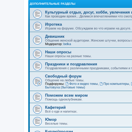
ДОПОЛНИТЕЛЬНЫЕ РАЗДЕЛЫ
Культурный отдых, досуг, хобби, увлечения 
Как проводим время... Делимся впечатлениями что смотр
Игротека
Играем на форуме. Обсуждаем во что играем на досуге.
Девишник
Общение женской аудитории. Женские штучки, вопросы и 
Модератор:
belka
Наши опросы
Наши опросы на разные темы.
Праздники и поздравления
Поздравления с различными праздниками, событиями и т
Свободный форум
Общение на любые темы.
Подфорумы:
Фото и видео темы
,
Про компьютеры
,
Бытовуха (бытовые темы)
Поможем всем миром
Помощь одноклубникам.
Кафетерий
Всё о еде и напитках.
Юмор
Веселые темы.
Куплю/продам