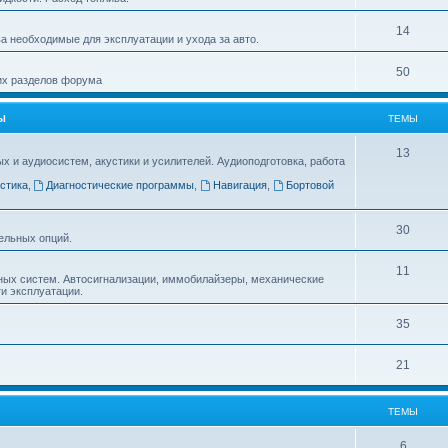
14
а необходимые для эксплуатации и ухода за авто.
50
гих разделов форума
Ы
ТЕМЫ
13
и аудиосистем, акустики и усилителей. Аудиоподготовка, работа
стика
,
Диагностические программы
,
Навигация
,
Бортовой
30
ельных опций.
11
ных систем. Автосигнализации, иммобилайзеры, механические
ти эксплуатации.
35
21
ТЕМЫ
6