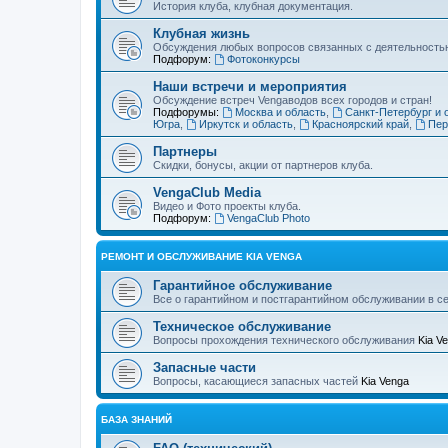
История клуба, клубная документация.
Клубная жизнь
Обсуждения любых вопросов связанных с деятельностью
Подфорум:
Фотоконкурсы
Наши встречи и мероприятия
Обсуждение встреч Vengaводов всех городов и стран!
Подфорумы:
Москва и область
,
Санкт-Петербург и 
Югра
,
Иркутск и область
,
Красноярский край
,
Пер
Партнеры
Скидки, бонусы, акции от партнеров клуба.
VengaClub Media
Видео и Фото проекты клуба.
Подфорум:
VengaClub Photo
РЕМОНТ И ОБСЛУЖИВАНИЕ KIA VENGA
Гарантийное обслуживание
Все о гарантийном и постгарантийном обслуживании в с
Техническое обслуживание
Вопросы прохождения технического обслуживания
Kia V
Запасные части
Вопросы, касающиеся запасных частей
Kia Venga
БАЗА ЗНАНИЙ