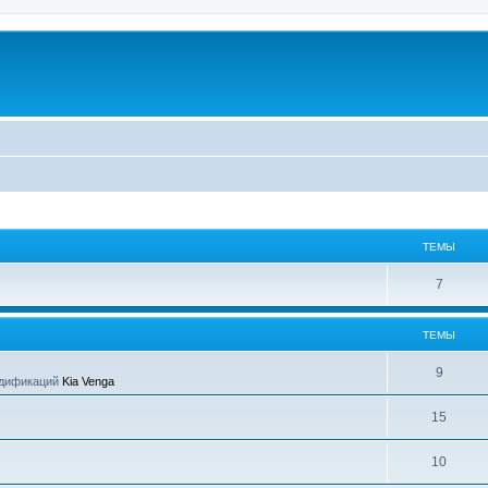
ТЕМЫ
7
ТЕМЫ
9
одификаций
Kia Venga
15
10