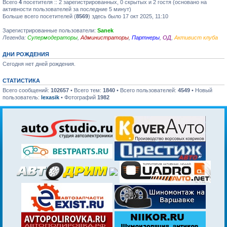
Всего
4
посетителя :: 2 зарегистрированных, 0 скрытых и 2 гостя (основано на
активности пользователей за последние 5 минут)
Больше всего посетителей (
8569
) здесь было 17 окт 2025, 11:10
Зарегистрированные пользователи:
Sanek
Легенда:
Супермодераторы
,
Администраторы
,
Партнеры
,
ОД
,
Активист клуба
ДНИ РОЖДЕНИЯ
Сегодня нет дней рождения.
СТАТИСТИКА
Всего сообщений:
102657
• Всего тем:
1840
• Всего пользователей:
4549
• Новый
пользователь:
lexasik
• Фотографий
1982