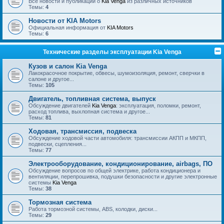
Все новости и публикации о
Kia Venga
из различных источников
Темы:
4
Новости от KIA Motors
Официальная информация от
KIA Motors
Темы:
6
Технические разделы эксплуатации Kia Venga
Кузов и салон Kia Venga
Лакокрасочное покрытие, обвесы, шумоизоляция, ремонт, сверчки в
салоне и другое...
Темы:
105
Двигатель, топливная система, выпуск
Обсуждение двигателей
Kia Venga
: эксплуатация, поломки, ремонт,
расход топлива, выхлопная система и другое...
Темы:
81
Ходовая, трансмиссия, подвеска
Обсуждение ходовой части автомобиля: трансмиссии АКПП и МКПП,
подвески, сцепления...
Темы:
77
Электрооборудование, кондиционирование, airbags, ПО
Обсуждение вопросов по общей электрике, работа кондиционера и
вентиляции, перепрошивка, подушки безопасности и другие электронные
системы
Kia Venga
Темы:
38
Тормозная система
Работа тормозной системы, ABS, колодки, диски...
Темы:
29