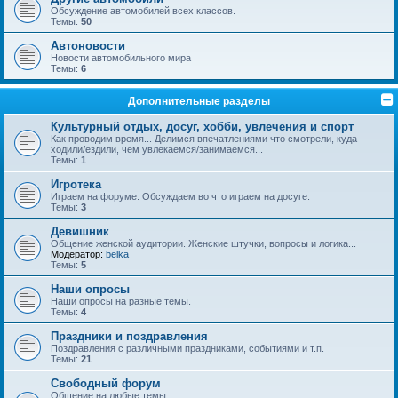
Обсуждение автомобилей всех классов.
Темы:
50
Автоновости
Новости автомобильного мира
Темы:
6
Дополнительные разделы
Культурный отдых, досуг, хобби, увлечения и спорт
Как проводим время... Делимся впечатлениями что смотрели, куда
ходили/ездили, чем увлекаемся/занимаемся...
Темы:
1
Игротека
Играем на форуме. Обсуждаем во что играем на досуге.
Темы:
3
Девишник
Общение женской аудитории. Женские штучки, вопросы и логика...
Модератор:
belka
Темы:
5
Наши опросы
Наши опросы на разные темы.
Темы:
4
Праздники и поздравления
Поздравления с различными праздниками, событиями и т.п.
Темы:
21
Свободный форум
Общение на любые темы.