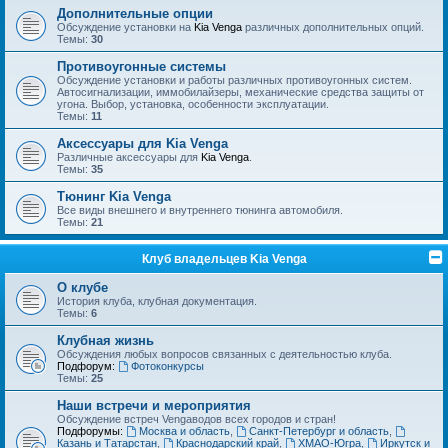
Дополнительные опции
Обсуждение установки на
Kia Venga
различных дополнительных опций.
Темы:
30
Противоугонные системы
Обсуждение установки и работы различных противоугонных систем.
Автосигнализации, иммобилайзеры, механические средства защиты от
угона. Выбор, установка, особенности эксплуатации.
Темы:
11
Аксессуары для Kia Venga
Различные аксессуары для
Kia Venga
.
Темы:
35
Тюнинг Kia Venga
Все виды внешнего и внутреннего тюнинга автомобиля.
Темы:
21
Клуб владельцев Kia Venga
О клубе
История клуба, клубная документация.
Темы:
6
Клубная жизнь
Обсуждения любых вопросов связанных с деятельностью клуба.
Подфорум:
Фотоконкурсы
Темы:
25
Наши встречи и мероприятия
Обсуждение встреч Vengaводов всех городов и стран!
Подфорумы:
Москва и область
,
Санкт-Петербург и область
,
Казань и Татарстан
,
Краснодарский край
,
ХМАО-Югра
,
Иркутск и