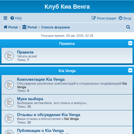
Клуб Киа Венга
FAQ
Регистрация
Вход
П
Portal
Portal
Список форумов
о
Текущее время: 09 авг 2026, 02:28
и
Правила
с
Правила
к
Читать всем!
Темы:
7
Kia Venga
Комплектации Kia Venga
Обсуждение различных комплектаций и специальных модификаций
Kia
Venga
Темы:
9
Муки выбора
Выбираем автомобиль, все плюсы и минусы...
Темы:
15
Отзывы и обсуждение Kia Venga
Ваши отзывы и впечатления о
Kia Venga
Темы:
10
Публикации о Kia Venga