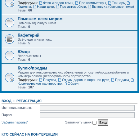
Подфорумы:
Фото и видео темы
,
Про компьютеры
,
Технарь
,
Гаджеты
,
Наши дети
,
Про автомобили
,
Бытовуха (бытовые темы)
Темы:
66
Поможем всем миром
Помощь одноклубникам.
Темы:
9
Кафетерий
Всё о еде и напитках.
Темы:
5
Юмор
Веселые темы.
Темы:
6
Куплю/продам
Раздел для некоммерческих объявлений о покупке/продаже/обмене и
коммерческого (непрофильного) партнерства
Подфорумы:
Покупка
,
Отдам даром в хорошие руки
,
Продажа
,
Коммерческое партнерство
,
Обмен
Темы:
107
ВХОД
•
РЕГИСТРАЦИЯ
Имя пользователя:
Пароль:
Забыли пароль?
Запомнить меня
КТО СЕЙЧАС НА КОНФЕРЕНЦИИ