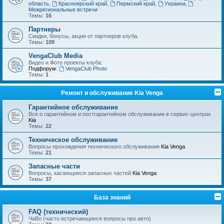
область
,
Красноярский край
,
Пермский край
,
Украина
,
Межрегиональные встречи
Темы:
16
Партнеры
Скидки, бонусы, акции от партнеров клуба.
Темы:
109
VengaClub Media
Видео и Фото проекты клуба.
Подфорум:
VengaClub Photo
Темы:
1
Ремонт и обслуживание Kia Venga
Гарантийное обслуживание
Все о гарантийном и постгарантийном обслуживании в сервис-центрах
Kia
Темы:
22
Техническое обслуживание
Вопросы прохождения технического обслуживания
Kia Venga
Темы:
21
Запасные части
Вопросы, касающиеся запасных частей
Kia Venga
Темы:
37
База знаний
FAQ (технический)
ЧаВо (часто встречающиеся вопросы про авто)