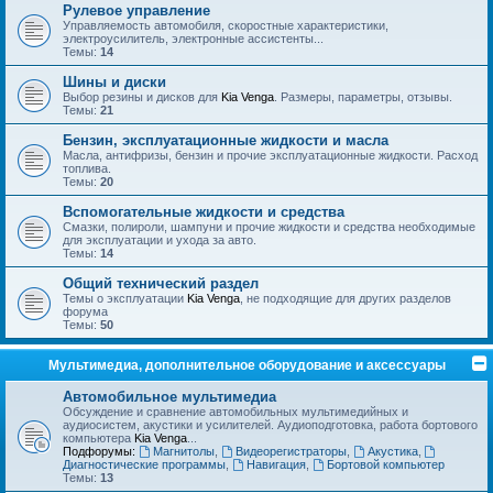
Рулевое управление
Управляемость автомобиля, скоростные характеристики,
электроусилитель, электронные ассистенты...
Темы:
14
Шины и диски
Выбор резины и дисков для
Kia Venga
. Размеры, параметры, отзывы.
Темы:
21
Бензин, эксплуатационные жидкости и масла
Масла, антифризы, бензин и прочие эксплуатационные жидкости. Расход
топлива.
Темы:
20
Вспомогательные жидкости и средства
Смазки, полироли, шампуни и прочие жидкости и средства необходимые
для эксплуатации и ухода за авто.
Темы:
14
Общий технический раздел
Темы о эксплуатации
Kia Venga
, не подходящие для других разделов
форума
Темы:
50
Мультимедиа, дополнительное оборудование и аксессуары
Автомобильное мультимедиа
Обсуждение и сравнение автомобильных мультимедийных и
аудиосистем, акустики и усилителей. Аудиоподготовка, работа бортового
компьютера
Kia Venga
...
Подфорумы:
Магнитолы
,
Видеорегистраторы
,
Акустика
,
Диагностические программы
,
Навигация
,
Бортовой компьютер
Темы:
13