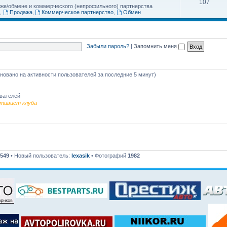
107
аже/обмене и коммерческого (непрофильного) партнерства
,
Продажа
,
Коммерческое партнерство
,
Обмен
Забыли пароль?
|
Запомнить меня
сновано на активности пользователей за последние 5 минут)
ователей
тивист клуба
549
• Новый пользователь:
lexasik
• Фотографий
1982