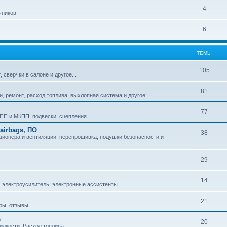
4
чников
6
ТЕМЫ
105
сверчки в салоне и другое...
81
и, ремонт, расход топлива, выхлопная система и другое...
77
П и МКПП, подвески, сцепления...
airbags, ПО
38
ционера и вентиляции, перепрошивка, подушки безопасности и
29
14
 электроусилитель, электронные ассистенты...
21
ры, отзывы.
а
20
идкости. Расход топлива.