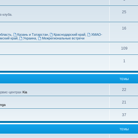
25
 клуба.
16
область
,
Казань и Татарстан
,
Краснодарский край
,
ХМАО-
мский край
,
Украина
,
Межрегиональные встречи
109
1
ТЕМЫ
22
ервис-центрах
Kia
21
enga
37
ТЕМЫ