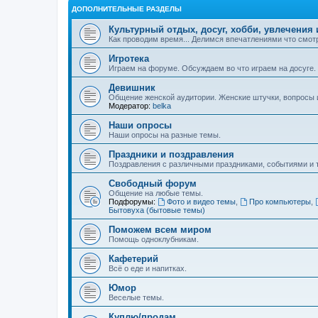
ДОПОЛНИТЕЛЬНЫЕ РАЗДЕЛЫ
Культурный отдых, досуг, хобби, увлечения 
Как проводим время... Делимся впечатлениями что смотр
Игротека
Играем на форуме. Обсуждаем во что играем на досуге.
Девишник
Общение женской аудитории. Женские штучки, вопросы и 
Модератор:
belka
Наши опросы
Наши опросы на разные темы.
Праздники и поздравления
Поздравления с различными праздниками, событиями и т
Свободный форум
Общение на любые темы.
Подфорумы:
Фото и видео темы
,
Про компьютеры
,
Бытовуха (бытовые темы)
Поможем всем миром
Помощь одноклубникам.
Кафетерий
Всё о еде и напитках.
Юмор
Веселые темы.
Куплю/продам