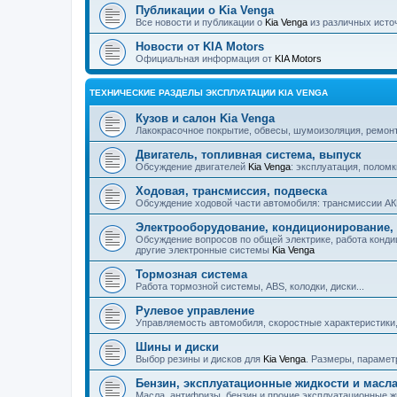
Публикации о Kia Venga
Все новости и публикации о
Kia Venga
из различных исто
Новости от KIA Motors
Официальная информация от
KIA Motors
ТЕХНИЧЕСКИЕ РАЗДЕЛЫ ЭКСПЛУАТАЦИИ KIA VENGA
Кузов и салон Kia Venga
Лакокрасочное покрытие, обвесы, шумоизоляция, ремонт, 
Двигатель, топливная система, выпуск
Обсуждение двигателей
Kia Venga
: эксплуатация, поломк
Ходовая, трансмиссия, подвеска
Обсуждение ходовой части автомобиля: трансмиссии АКП
Электрооборудование, кондиционирование, 
Обсуждение вопросов по общей электрике, работа конди
другие электронные системы
Kia Venga
Тормозная система
Работа тормозной системы, ABS, колодки, диски...
Рулевое управление
Управляемость автомобиля, скоростные характеристики,
Шины и диски
Выбор резины и дисков для
Kia Venga
. Размеры, парамет
Бензин, эксплуатационные жидкости и масл
Масла, антифризы, бензин и прочие эксплуатационные ж