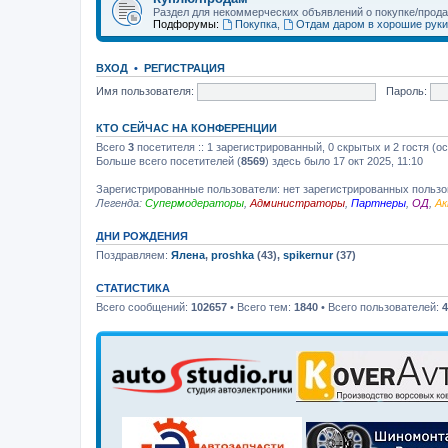
Раздел для некоммерческих объявлений о покупке/прод
Подфорумы:
Покупка
,
Отдам даром в хорошие руки
ВХОД
•
РЕГИСТРАЦИЯ
Имя пользователя:
Пароль:
КТО СЕЙЧАС НА КОНФЕРЕНЦИИ
Всего
3
посетителя :: 1 зарегистрированный, 0 скрытых и 2 гостя (о
Больше всего посетителей (
8569
) здесь было 17 окт 2025, 11:10
Зарегистрированные пользователи: нет зарегистрированных польз
Легенда:
Супермодераторы
,
Администраторы
,
Партнеры
,
ОД
,
Ак
ДНИ РОЖДЕНИЯ
Поздравляем:
Ялена
,
proshka
(43),
spikernur
(37)
СТАТИСТИКА
Всего сообщений:
102657
• Всего тем:
1840
• Всего пользователей:
4