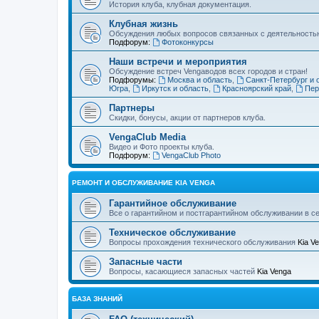
История клуба, клубная документация.
Клубная жизнь
Обсуждения любых вопросов связанных с деятельностью
Подфорум:
Фотоконкурсы
Наши встречи и мероприятия
Обсуждение встреч Vengaводов всех городов и стран!
Подфорумы:
Москва и область
,
Санкт-Петербург и 
Югра
,
Иркутск и область
,
Красноярский край
,
Пер
Партнеры
Скидки, бонусы, акции от партнеров клуба.
VengaClub Media
Видео и Фото проекты клуба.
Подфорум:
VengaClub Photo
РЕМОНТ И ОБСЛУЖИВАНИЕ KIA VENGA
Гарантийное обслуживание
Все о гарантийном и постгарантийном обслуживании в с
Техническое обслуживание
Вопросы прохождения технического обслуживания
Kia V
Запасные части
Вопросы, касающиеся запасных частей
Kia Venga
БАЗА ЗНАНИЙ