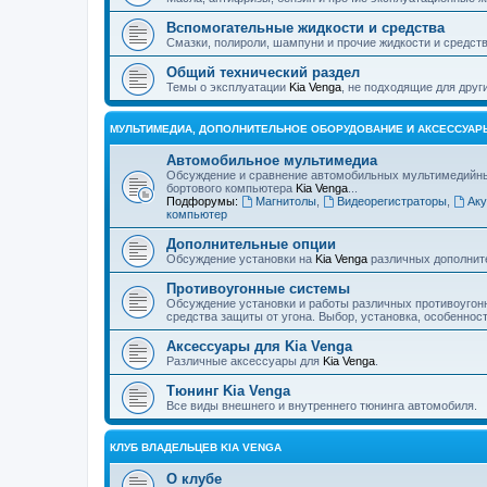
Вспомогательные жидкости и средства
Смазки, полироли, шампуни и прочие жидкости и средств
Общий технический раздел
Темы о эксплуатации
Kia Venga
, не подходящие для дру
МУЛЬТИМЕДИА, ДОПОЛНИТЕЛЬНОЕ ОБОРУДОВАНИЕ И АКСЕССУАР
Автомобильное мультимедиа
Обсуждение и сравнение автомобильных мультимедийных 
бортового компьютера
Kia Venga
...
Подфорумы:
Магнитолы
,
Видеорегистраторы
,
Аку
компьютер
Дополнительные опции
Обсуждение установки на
Kia Venga
различных дополнит
Противоугонные системы
Обсуждение установки и работы различных противоугон
средства защиты от угона. Выбор, установка, особеннос
Аксессуары для Kia Venga
Различные аксессуары для
Kia Venga
.
Тюнинг Kia Venga
Все виды внешнего и внутреннего тюнинга автомобиля.
КЛУБ ВЛАДЕЛЬЦЕВ KIA VENGA
О клубе