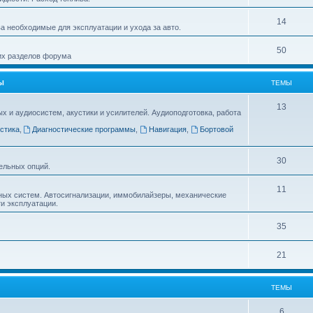
14
а необходимые для эксплуатации и ухода за авто.
50
гих разделов форума
Ы
ТЕМЫ
13
и аудиосистем, акустики и усилителей. Аудиоподготовка, работа
стика
,
Диагностические программы
,
Навигация
,
Бортовой
30
ельных опций.
11
ных систем. Автосигнализации, иммобилайзеры, механические
ти эксплуатации.
35
21
ТЕМЫ
6