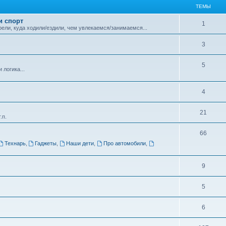
ТЕМЫ
и спорт
1
ели, куда ходили/ездили, чем увлекаемся/занимаемся...
3
5
логика...
4
21
.п.
66
Технарь
,
Гаджеты
,
Наши дети
,
Про автомобили
,
9
5
6