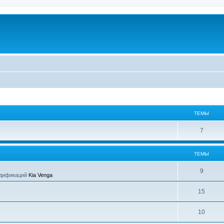
ТЕМЫ
7
ТЕМЫ
9
одификаций
Kia Venga
15
10