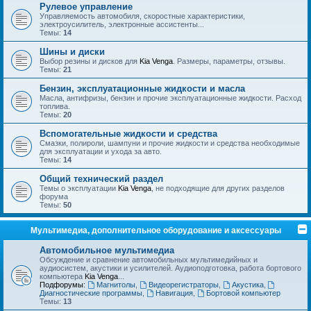
Рулевое управление
Управляемость автомобиля, скоростные характеристики,
электроусилитель, электронные ассистенты...
Темы:
14
Шины и диски
Выбор резины и дисков для
Kia Venga
. Размеры, параметры, отзывы.
Темы:
21
Бензин, эксплуатационные жидкости и масла
Масла, антифризы, бензин и прочие эксплуатационные жидкости. Расход
топлива.
Темы:
20
Вспомогательные жидкости и средства
Смазки, полироли, шампуни и прочие жидкости и средства необходимые
для эксплуатации и ухода за авто.
Темы:
14
Общий технический раздел
Темы о эксплуатации
Kia Venga
, не подходящие для других разделов
форума
Темы:
50
Мультимедиа, дополнительное оборудование и аксессуары
Автомобильное мультимедиа
Обсуждение и сравнение автомобильных мультимедийных и
аудиосистем, акустики и усилителей. Аудиоподготовка, работа бортового
компьютера
Kia Venga
...
Подфорумы:
Магнитолы
,
Видеорегистраторы
,
Акустика
,
Диагностические программы
,
Навигация
,
Бортовой компьютер
Темы:
13