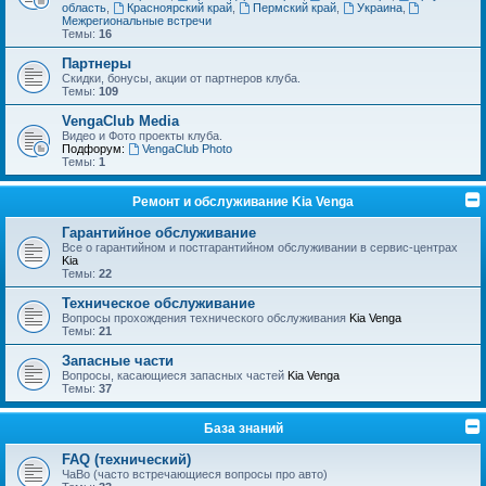
область
,
Красноярский край
,
Пермский край
,
Украина
,
Межрегиональные встречи
Темы:
16
Партнеры
Скидки, бонусы, акции от партнеров клуба.
Темы:
109
VengaClub Media
Видео и Фото проекты клуба.
Подфорум:
VengaClub Photo
Темы:
1
Ремонт и обслуживание Kia Venga
Гарантийное обслуживание
Все о гарантийном и постгарантийном обслуживании в сервис-центрах
Kia
Темы:
22
Техническое обслуживание
Вопросы прохождения технического обслуживания
Kia Venga
Темы:
21
Запасные части
Вопросы, касающиеся запасных частей
Kia Venga
Темы:
37
База знаний
FAQ (технический)
ЧаВо (часто встречающиеся вопросы про авто)