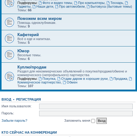
Подфорумы:
Фото и видео темы
,
Про компьютеры
,
Технарь
,
Гаджеты
,
Наши дети
,
Про автомобили
,
Бытовуха (бытовые темы)
Темы:
66
Поможем всем миром
Помощь одноклубникам.
Темы:
9
Кафетерий
Всё о еде и напитках.
Темы:
5
Юмор
Веселые темы.
Темы:
6
Куплю/продам
Раздел для некоммерческих объявлений о покупке/продаже/обмене и
коммерческого (непрофильного) партнерства
Подфорумы:
Покупка
,
Отдам даром в хорошие руки
,
Продажа
,
Коммерческое партнерство
,
Обмен
Темы:
107
ВХОД
•
РЕГИСТРАЦИЯ
Имя пользователя:
Пароль:
Забыли пароль?
Запомнить меня
КТО СЕЙЧАС НА КОНФЕРЕНЦИИ