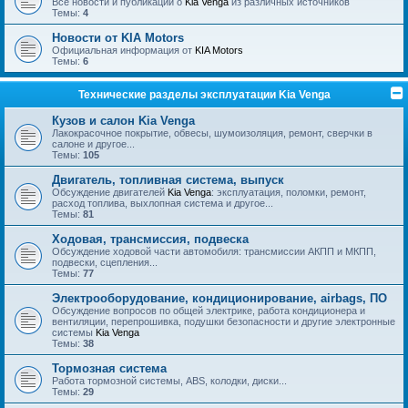
Все новости и публикации о
Kia Venga
из различных источников
Темы:
4
Новости от KIA Motors
Официальная информация от
KIA Motors
Темы:
6
Технические разделы эксплуатации Kia Venga
Кузов и салон Kia Venga
Лакокрасочное покрытие, обвесы, шумоизоляция, ремонт, сверчки в
салоне и другое...
Темы:
105
Двигатель, топливная система, выпуск
Обсуждение двигателей
Kia Venga
: эксплуатация, поломки, ремонт,
расход топлива, выхлопная система и другое...
Темы:
81
Ходовая, трансмиссия, подвеска
Обсуждение ходовой части автомобиля: трансмиссии АКПП и МКПП,
подвески, сцепления...
Темы:
77
Электрооборудование, кондиционирование, airbags, ПО
Обсуждение вопросов по общей электрике, работа кондиционера и
вентиляции, перепрошивка, подушки безопасности и другие электронные
системы
Kia Venga
Темы:
38
Тормозная система
Работа тормозной системы, ABS, колодки, диски...
Темы:
29