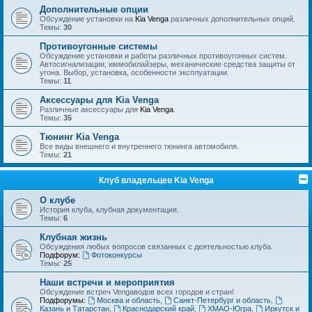
Дополнительные опции
Обсуждение установки на
Kia Venga
различных дополнительных опций.
Темы:
30
Противоугонные системы
Обсуждение установки и работы различных противоугонных систем.
Автосигнализации, иммобилайзеры, механические средства защиты от
угона. Выбор, установка, особенности эксплуатации.
Темы:
11
Аксессуары для Kia Venga
Различные аксессуары для
Kia Venga
.
Темы:
35
Тюнинг Kia Venga
Все виды внешнего и внутреннего тюнинга автомобиля.
Темы:
21
Клуб владельцев Kia Venga
О клубе
История клуба, клубная документация.
Темы:
6
Клубная жизнь
Обсуждения любых вопросов связанных с деятельностью клуба.
Подфорум:
Фотоконкурсы
Темы:
25
Наши встречи и мероприятия
Обсуждение встреч Vengaводов всех городов и стран!
Подфорумы:
Москва и область
,
Санкт-Петербург и область
,
Казань и Татарстан
,
Краснодарский край
,
ХМАО-Югра
,
Иркутск и