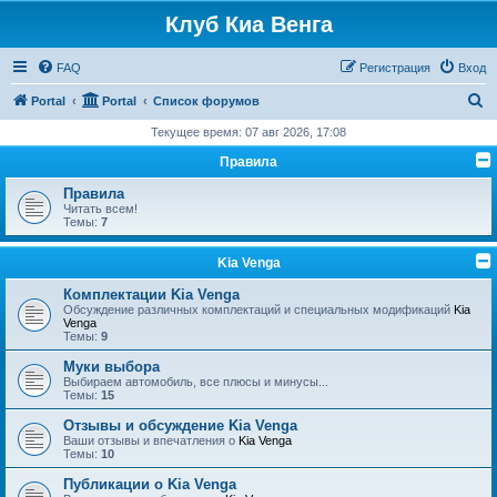
Клуб Киа Венга
FAQ
Регистрация
Вход
П
Portal
Portal
Список форумов
о
Текущее время: 07 авг 2026, 17:08
и
Правила
с
Правила
к
Читать всем!
Темы:
7
Kia Venga
Комплектации Kia Venga
Обсуждение различных комплектаций и специальных модификаций
Kia
Venga
Темы:
9
Муки выбора
Выбираем автомобиль, все плюсы и минусы...
Темы:
15
Отзывы и обсуждение Kia Venga
Ваши отзывы и впечатления о
Kia Venga
Темы:
10
Публикации о Kia Venga