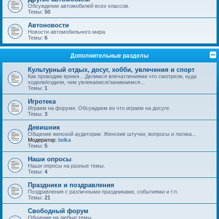
Обсуждение автомобилей всех классов.
Темы:
50
Автоновости
Новости автомобильного мира
Темы:
6
Дополнительные разделы
Культурный отдых, досуг, хобби, увлечения и спорт
Как проводим время... Делимся впечатлениями что смотрели, куда
ходили/ездили, чем увлекаемся/занимаемся...
Темы:
1
Игротека
Играем на форуме. Обсуждаем во что играем на досуге.
Темы:
3
Девишник
Общение женской аудитории. Женские штучки, вопросы и логика...
Модератор:
belka
Темы:
5
Наши опросы
Наши опросы на разные темы.
Темы:
4
Праздники и поздравления
Поздравления с различными праздниками, событиями и т.п.
Темы:
21
Свободный форум
Общение на любые темы.