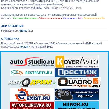
Всего
3
посетителя :: 1 зарегистрированный, 0 скрытых и 2 гостя (основано на
активности пользователей за последние 5 минут)
Больше всего посетителей (
8569
) здесь было 17 окт 2025, 11:10
Зарегистрированные пользователи: нет зарегистрированных пользователей
Легенда:
Супермодераторы
,
Администраторы
,
Партнеры
,
ОД
,
Активист клуба
ДНИ РОЖДЕНИЯ
Поздравляем:
didika
(51)
СТАТИСТИКА
Всего сообщений:
102657
• Всего тем:
1840
• Всего пользователей:
4549
• Новый
пользователь:
lexasik
• Фотографий
1982