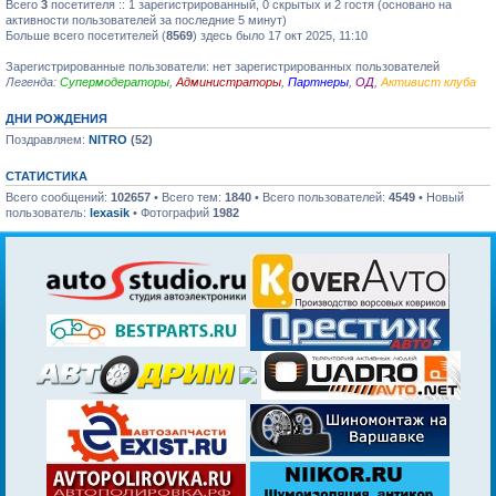
Всего
3
посетителя :: 1 зарегистрированный, 0 скрытых и 2 гостя (основано на
активности пользователей за последние 5 минут)
Больше всего посетителей (
8569
) здесь было 17 окт 2025, 11:10
Зарегистрированные пользователи: нет зарегистрированных пользователей
Легенда:
Супермодераторы
,
Администраторы
,
Партнеры
,
ОД
,
Активист клуба
ДНИ РОЖДЕНИЯ
Поздравляем:
NITRO
(52)
СТАТИСТИКА
Всего сообщений:
102657
• Всего тем:
1840
• Всего пользователей:
4549
• Новый
пользователь:
lexasik
• Фотографий
1982