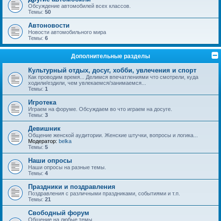
Обсуждение автомобилей всех классов.
Темы:
50
Автоновости
Новости автомобильного мира
Темы:
6
Дополнительные разделы
Культурный отдых, досуг, хобби, увлечения и спорт
Как проводим время... Делимся впечатлениями что смотрели, куда
ходили/ездили, чем увлекаемся/занимаемся...
Темы:
1
Игротека
Играем на форуме. Обсуждаем во что играем на досуге.
Темы:
3
Девишник
Общение женской аудитории. Женские штучки, вопросы и логика...
Модератор:
belka
Темы:
5
Наши опросы
Наши опросы на разные темы.
Темы:
4
Праздники и поздравления
Поздравления с различными праздниками, событиями и т.п.
Темы:
21
Свободный форум
Общение на любые темы.