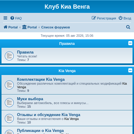
Клуб Киа Венга
FAQ
Регистрация
Вход
П
Portal
Portal
Список форумов
о
Текущее время: 05 авг 2026, 15:06
и
Правила
с
Правила
к
Читать всем!
Темы:
7
Kia Venga
Комплектации Kia Venga
Обсуждение различных комплектаций и специальных модификаций
Kia
Venga
Темы:
9
Муки выбора
Выбираем автомобиль, все плюсы и минусы...
Темы:
15
Отзывы и обсуждение Kia Venga
Ваши отзывы и впечатления о
Kia Venga
Темы:
10
Публикации о Kia Venga