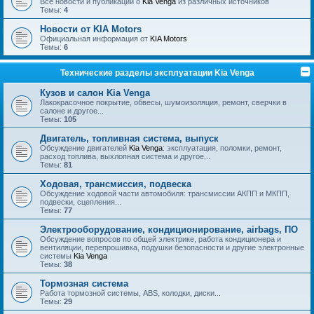
Все новости и публикации о
Kia Venga
из различных источников
Темы:
4
Новости от KIA Motors
Официальная информация от
KIA Motors
Темы:
6
Технические разделы эксплуатации Kia Venga
Кузов и салон Kia Venga
Лакокрасочное покрытие, обвесы, шумоизоляция, ремонт, сверчки в
салоне и другое...
Темы:
105
Двигатель, топливная система, выпуск
Обсуждение двигателей
Kia Venga
: эксплуатация, поломки, ремонт,
расход топлива, выхлопная система и другое...
Темы:
81
Ходовая, трансмиссия, подвеска
Обсуждение ходовой части автомобиля: трансмиссии АКПП и МКПП,
подвески, сцепления...
Темы:
77
Электрооборудование, кондиционирование, airbags, ПО
Обсуждение вопросов по общей электрике, работа кондиционера и
вентиляции, перепрошивка, подушки безопасности и другие электронные
системы
Kia Venga
Темы:
38
Тормозная система
Работа тормозной системы, ABS, колодки, диски...
Темы:
29