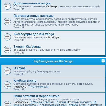
Дополнительные опции
Обсуждение установки на
Kia Venga
различных дополнительных опций.
Темы:
30
Противоугонные системы
Обсуждение установки и работы различных противоугонных систем.
Автосигнализации, иммобилайзеры, механические средства защиты от
угона. Выбор, установка, особенности эксплуатации.
Темы:
11
Аксессуары для Kia Venga
Различные аксессуары для
Kia Venga
.
Темы:
35
Тюнинг Kia Venga
Все виды внешнего и внутреннего тюнинга автомобиля.
Темы:
21
Клуб владельцев Kia Venga
О клубе
История клуба, клубная документация.
Темы:
6
Клубная жизнь
Обсуждения любых вопросов связанных с деятельностью клуба.
Подфорум:
Фотоконкурсы
Темы:
25
Наши встречи и мероприятия
Обсуждение встреч Vengaводов всех городов и стран!
Подфорумы:
Москва и область
,
Санкт-Петербург и область
,
Казань и Татарстан
,
Краснодарский край
,
ХМАО-Югра
,
Иркутск и