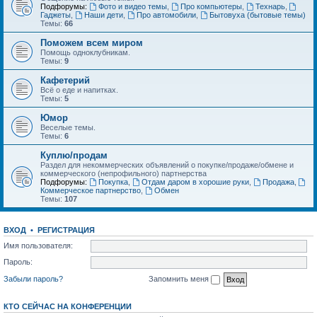
Подфорумы:
Фото и видео темы
,
Про компьютеры
,
Технарь
,
Гаджеты
,
Наши дети
,
Про автомобили
,
Бытовуха (бытовые темы)
Темы:
66
Поможем всем миром
Помощь одноклубникам.
Темы:
9
Кафетерий
Всё о еде и напитках.
Темы:
5
Юмор
Веселые темы.
Темы:
6
Куплю/продам
Раздел для некоммерческих объявлений о покупке/продаже/обмене и
коммерческого (непрофильного) партнерства
Подфорумы:
Покупка
,
Отдам даром в хорошие руки
,
Продажа
,
Коммерческое партнерство
,
Обмен
Темы:
107
ВХОД
•
РЕГИСТРАЦИЯ
Имя пользователя:
Пароль:
Забыли пароль?
Запомнить меня
КТО СЕЙЧАС НА КОНФЕРЕНЦИИ