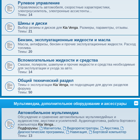
Рулевое управление
Управляемость автомобиля, скоростные характеристики,
электроусилитель, электронные ассистенты...
Темы:
14
Шины и диски
Выбор резины и дисков для
Kia Venga
. Размеры, параметры, отзывы.
Темы:
21
Бензин, эксплуатационные жидкости и масла
Масла, антифризы, бензин и прочие эксплуатационные жидкости. Расход
топлива.
Темы:
20
Вспомогательные жидкости и средства
Смазки, полироли, шампуни и прочие жидкости и средства необходимые
для эксплуатации и ухода за авто.
Темы:
14
Общий технический раздел
Темы о эксплуатации
Kia Venga
, не подходящие для других разделов
форума
Темы:
50
Мультимедиа, дополнительное оборудование и аксессуары
Автомобильное мультимедиа
Обсуждение и сравнение автомобильных мультимедийных и
аудиосистем, акустики и усилителей. Аудиоподготовка, работа бортового
компьютера
Kia Venga
...
Подфорумы:
Магнитолы
,
Видеорегистраторы
,
Акустика
,
Диагностические программы
,
Навигация
,
Бортовой компьютер
Темы:
13