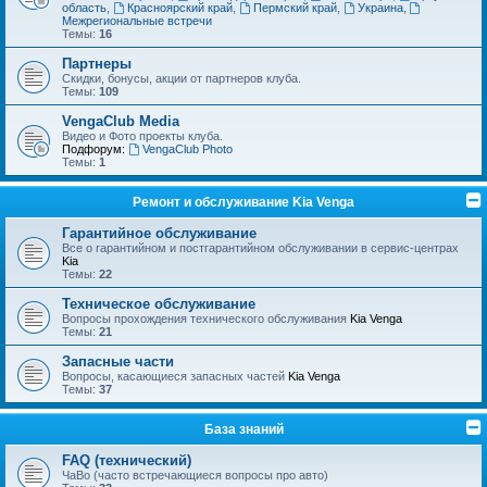
область
,
Красноярский край
,
Пермский край
,
Украина
,
Межрегиональные встречи
Темы:
16
Партнеры
Скидки, бонусы, акции от партнеров клуба.
Темы:
109
VengaClub Media
Видео и Фото проекты клуба.
Подфорум:
VengaClub Photo
Темы:
1
Ремонт и обслуживание Kia Venga
Гарантийное обслуживание
Все о гарантийном и постгарантийном обслуживании в сервис-центрах
Kia
Темы:
22
Техническое обслуживание
Вопросы прохождения технического обслуживания
Kia Venga
Темы:
21
Запасные части
Вопросы, касающиеся запасных частей
Kia Venga
Темы:
37
База знаний
FAQ (технический)
ЧаВо (часто встречающиеся вопросы про авто)