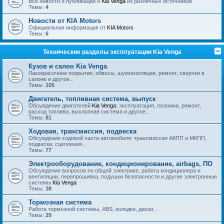
Все новости и публикации о
Kia Venga
из различных источников
Темы:
4
Новости от KIA Motors
Официальная информация от
KIA Motors
Темы:
6
Технические разделы эксплуатации Kia Venga
Кузов и салон Kia Venga
Лакокрасочное покрытие, обвесы, шумоизоляция, ремонт, сверчки в
салоне и другое...
Темы:
105
Двигатель, топливная система, выпуск
Обсуждение двигателей
Kia Venga
: эксплуатация, поломки, ремонт,
расход топлива, выхлопная система и другое...
Темы:
81
Ходовая, трансмиссия, подвеска
Обсуждение ходовой части автомобиля: трансмиссии АКПП и МКПП,
подвески, сцепления...
Темы:
77
Электрооборудование, кондиционирование, airbags, ПО
Обсуждение вопросов по общей электрике, работа кондиционера и
вентиляции, перепрошивка, подушки безопасности и другие электронные
системы
Kia Venga
Темы:
38
Тормозная система
Работа тормозной системы, ABS, колодки, диски...
Темы:
29