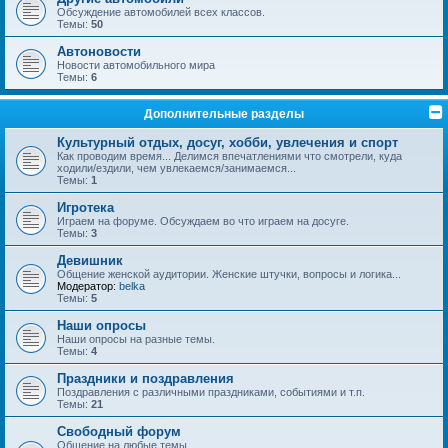
Обсуждение автомобилей всех классов.
Темы:
50
Автоновости
Новости автомобильного мира
Темы:
6
Дополнительные разделы
Культурный отдых, досуг, хобби, увлечения и спорт
Как проводим время... Делимся впечатлениями что смотрели, куда
ходили/ездили, чем увлекаемся/занимаемся...
Темы:
1
Игротека
Играем на форуме. Обсуждаем во что играем на досуге.
Темы:
3
Девишник
Общение женской аудитории. Женские штучки, вопросы и логика...
Модератор:
belka
Темы:
5
Наши опросы
Наши опросы на разные темы.
Темы:
4
Праздники и поздравления
Поздравления с различными праздниками, событиями и т.п.
Темы:
21
Свободный форум
Общение на любые темы.