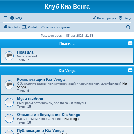
Клуб Киа Венга
FAQ
Регистрация
Вход
П
Portal
Portal
Список форумов
о
Текущее время: 05 авг 2026, 21:53
и
Правила
с
Правила
к
Читать всем!
Темы:
7
Kia Venga
Комплектации Kia Venga
Обсуждение различных комплектаций и специальных модификаций
Kia
Venga
Темы:
9
Муки выбора
Выбираем автомобиль, все плюсы и минусы...
Темы:
15
Отзывы и обсуждение Kia Venga
Ваши отзывы и впечатления о
Kia Venga
Темы:
10
Публикации о Kia Venga