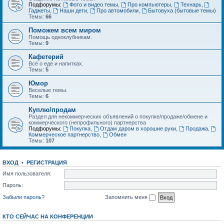
Подфорумы:
Фото и видео темы
,
Про компьютеры
,
Технарь
,
Гаджеты
,
Наши дети
,
Про автомобили
,
Бытовуха (бытовые темы)
Темы:
66
Поможем всем миром
Помощь одноклубникам.
Темы:
9
Кафетерий
Всё о еде и напитках.
Темы:
5
Юмор
Веселые темы.
Темы:
6
Куплю/продам
Раздел для некоммерческих объявлений о покупке/продаже/обмене и
коммерческого (непрофильного) партнерства
Подфорумы:
Покупка
,
Отдам даром в хорошие руки
,
Продажа
,
Коммерческое партнерство
,
Обмен
Темы:
107
ВХОД
•
РЕГИСТРАЦИЯ
Имя пользователя:
Пароль:
Забыли пароль?
Запомнить меня
КТО СЕЙЧАС НА КОНФЕРЕНЦИИ