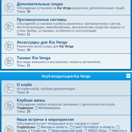
Дополнительные опции
Обсуждение установки на
Kia Venga
различных дополнительных опций.
Темы:
30
Противоугонные системы
Обсуждение установки и работы различных противоугонных систем.
Автосигнализации, иммобилайзеры, механические средства защиты от
угона. Выбор, установка, особенности эксплуатации.
Темы:
11
Аксессуары для Kia Venga
Различные аксессуары для
Kia Venga
.
Темы:
35
Тюнинг Kia Venga
Все виды внешнего и внутреннего тюнинга автомобиля.
Темы:
21
Клуб владельцев Kia Venga
О клубе
История клуба, клубная документация.
Темы:
6
Клубная жизнь
Обсуждения любых вопросов связанных с деятельностью клуба.
Подфорум:
Фотоконкурсы
Темы:
25
Наши встречи и мероприятия
Обсуждение встреч Vengaводов всех городов и стран!
Подфорумы:
Москва и область
,
Санкт-Петербург и область
,
Казань и Татарстан
,
Краснодарский край
,
ХМАО-Югра
,
Иркутск и