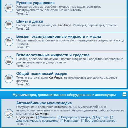
Рулевое управление
Управляемость автомобиля, скоростные характеристики,
электроусилитель, электронные ассистенты...
Темы:
14
Шины и диски
Выбор резины и дисков для
Kia Venga
. Размеры, параметры, отзывы.
Темы:
21
Бензин, эксплуатационные жидкости и масла
Масла, антифризы, бензин и прочие эксплуатационные жидкости. Расход
топлива.
Темы:
20
Вспомогательные жидкости и средства
Смазки, полироли, шампуни и прочие жидкости и средства необходимые
для эксплуатации и ухода за авто.
Темы:
14
Общий технический раздел
Темы о эксплуатации
Kia Venga
, не подходящие для других разделов
форума
Темы:
50
Мультимедиа, дополнительное оборудование и аксессуары
Автомобильное мультимедиа
Обсуждение и сравнение автомобильных мультимедийных и
аудиосистем, акустики и усилителей. Аудиоподготовка, работа бортового
компьютера
Kia Venga
...
Подфорумы:
Магнитолы
,
Видеорегистраторы
,
Акустика
,
Диагностические программы
,
Навигация
,
Бортовой компьютер
Темы:
13