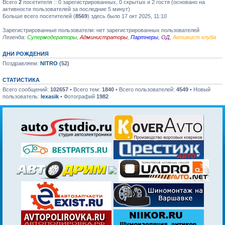
Всего
2
посетителя :: 0 зарегистрированных, 0 скрытых и 2 гостя (основано на
активности пользователей за последние 5 минут)
Больше всего посетителей (
8569
) здесь было 17 окт 2025, 11:10
Зарегистрированные пользователи: нет зарегистрированных пользователей
Легенда:
Супермодераторы
,
Администраторы
,
Партнеры
,
ОД
,
Активист клуба
ДНИ РОЖДЕНИЯ
Поздравляем:
NITRO
(52)
СТАТИСТИКА
Всего сообщений:
102657
• Всего тем:
1840
• Всего пользователей:
4549
• Новый
пользователь:
lexasik
• Фотографий
1982