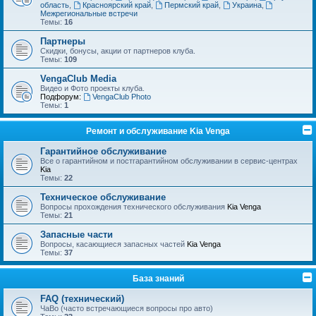
область
,
Красноярский край
,
Пермский край
,
Украина
,
Межрегиональные встречи
Темы:
16
Партнеры
Скидки, бонусы, акции от партнеров клуба.
Темы:
109
VengaClub Media
Видео и Фото проекты клуба.
Подфорум:
VengaClub Photo
Темы:
1
Ремонт и обслуживание Kia Venga
Гарантийное обслуживание
Все о гарантийном и постгарантийном обслуживании в сервис-центрах
Kia
Темы:
22
Техническое обслуживание
Вопросы прохождения технического обслуживания
Kia Venga
Темы:
21
Запасные части
Вопросы, касающиеся запасных частей
Kia Venga
Темы:
37
База знаний
FAQ (технический)
ЧаВо (часто встречающиеся вопросы про авто)