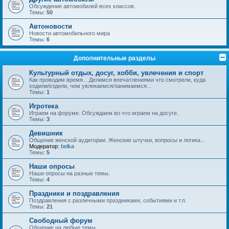
Обсуждение автомобилей всех классов.
Темы:
50
Автоновости
Новости автомобильного мира
Темы:
6
Дополнительные разделы
Культурный отдых, досуг, хобби, увлечения и спорт
Как проводим время... Делимся впечатлениями что смотрели, куда
ходили/ездили, чем увлекаемся/занимаемся...
Темы:
1
Игротека
Играем на форуме. Обсуждаем во что играем на досуге.
Темы:
3
Девишник
Общение женской аудитории. Женские штучки, вопросы и логика...
Модератор:
belka
Темы:
5
Наши опросы
Наши опросы на разные темы.
Темы:
4
Праздники и поздравления
Поздравления с различными праздниками, событиями и т.п.
Темы:
21
Свободный форум
Общение на любые темы.