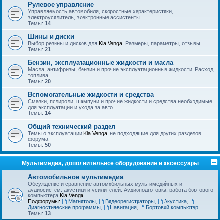
Рулевое управление
Управляемость автомобиля, скоростные характеристики,
электроусилитель, электронные ассистенты...
Темы:
14
Шины и диски
Выбор резины и дисков для
Kia Venga
. Размеры, параметры, отзывы.
Темы:
21
Бензин, эксплуатационные жидкости и масла
Масла, антифризы, бензин и прочие эксплуатационные жидкости. Расход
топлива.
Темы:
20
Вспомогательные жидкости и средства
Смазки, полироли, шампуни и прочие жидкости и средства необходимые
для эксплуатации и ухода за авто.
Темы:
14
Общий технический раздел
Темы о эксплуатации
Kia Venga
, не подходящие для других разделов
форума
Темы:
50
Мультимедиа, дополнительное оборудование и аксессуары
Автомобильное мультимедиа
Обсуждение и сравнение автомобильных мультимедийных и
аудиосистем, акустики и усилителей. Аудиоподготовка, работа бортового
компьютера
Kia Venga
...
Подфорумы:
Магнитолы
,
Видеорегистраторы
,
Акустика
,
Диагностические программы
,
Навигация
,
Бортовой компьютер
Темы:
13