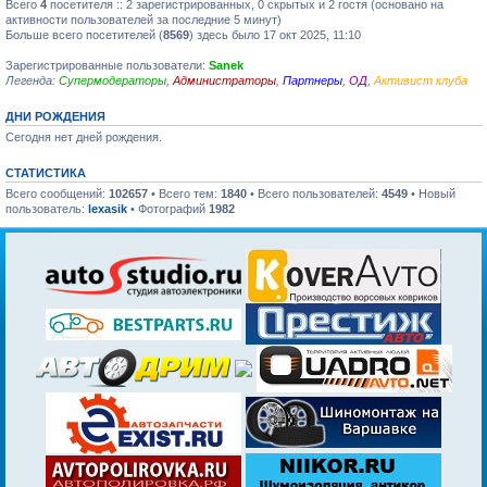
Всего
4
посетителя :: 2 зарегистрированных, 0 скрытых и 2 гостя (основано на
активности пользователей за последние 5 минут)
Больше всего посетителей (
8569
) здесь было 17 окт 2025, 11:10
Зарегистрированные пользователи:
Sanek
Легенда:
Супермодераторы
,
Администраторы
,
Партнеры
,
ОД
,
Активист клуба
ДНИ РОЖДЕНИЯ
Сегодня нет дней рождения.
СТАТИСТИКА
Всего сообщений:
102657
• Всего тем:
1840
• Всего пользователей:
4549
• Новый
пользователь:
lexasik
• Фотографий
1982