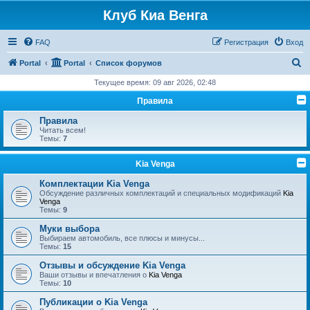
Клуб Киа Венга
FAQ
Регистрация
Вход
П
Portal
Portal
Список форумов
о
Текущее время: 09 авг 2026, 02:48
и
Правила
с
Правила
к
Читать всем!
Темы:
7
Kia Venga
Комплектации Kia Venga
Обсуждение различных комплектаций и специальных модификаций
Kia
Venga
Темы:
9
Муки выбора
Выбираем автомобиль, все плюсы и минусы...
Темы:
15
Отзывы и обсуждение Kia Venga
Ваши отзывы и впечатления о
Kia Venga
Темы:
10
Публикации о Kia Venga