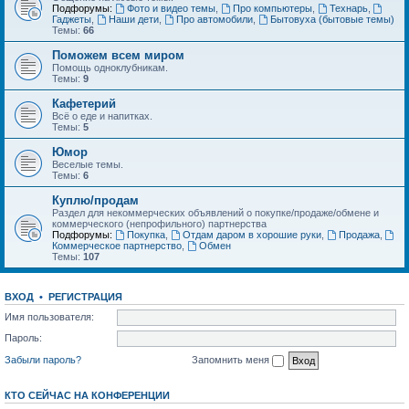
Подфорумы:
Фото и видео темы
,
Про компьютеры
,
Технарь
,
Гаджеты
,
Наши дети
,
Про автомобили
,
Бытовуха (бытовые темы)
Темы:
66
Поможем всем миром
Помощь одноклубникам.
Темы:
9
Кафетерий
Всё о еде и напитках.
Темы:
5
Юмор
Веселые темы.
Темы:
6
Куплю/продам
Раздел для некоммерческих объявлений о покупке/продаже/обмене и
коммерческого (непрофильного) партнерства
Подфорумы:
Покупка
,
Отдам даром в хорошие руки
,
Продажа
,
Коммерческое партнерство
,
Обмен
Темы:
107
ВХОД
•
РЕГИСТРАЦИЯ
Имя пользователя:
Пароль:
Забыли пароль?
Запомнить меня
КТО СЕЙЧАС НА КОНФЕРЕНЦИИ