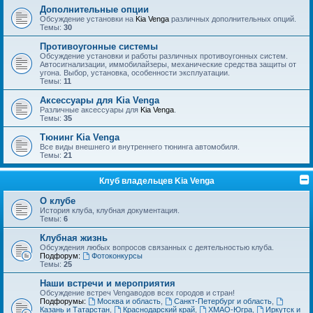
Дополнительные опции
Обсуждение установки на
Kia Venga
различных дополнительных опций.
Темы:
30
Противоугонные системы
Обсуждение установки и работы различных противоугонных систем.
Автосигнализации, иммобилайзеры, механические средства защиты от
угона. Выбор, установка, особенности эксплуатации.
Темы:
11
Аксессуары для Kia Venga
Различные аксессуары для
Kia Venga
.
Темы:
35
Тюнинг Kia Venga
Все виды внешнего и внутреннего тюнинга автомобиля.
Темы:
21
Клуб владельцев Kia Venga
О клубе
История клуба, клубная документация.
Темы:
6
Клубная жизнь
Обсуждения любых вопросов связанных с деятельностью клуба.
Подфорум:
Фотоконкурсы
Темы:
25
Наши встречи и мероприятия
Обсуждение встреч Vengaводов всех городов и стран!
Подфорумы:
Москва и область
,
Санкт-Петербург и область
,
Казань и Татарстан
,
Краснодарский край
,
ХМАО-Югра
,
Иркутск и