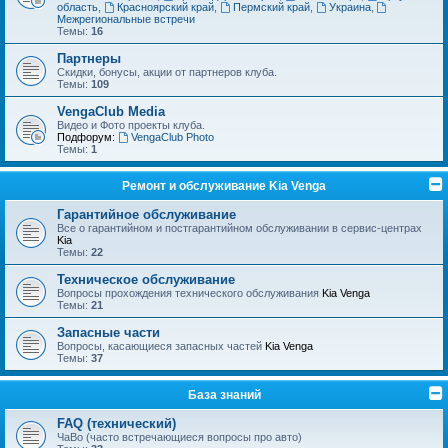
область
,
Красноярский край
,
Пермский край
,
Украина
,
Межрегиональные встречи
Темы:
16
Партнеры
Скидки, бонусы, акции от партнеров клуба.
Темы:
109
VengaClub Media
Видео и Фото проекты клуба.
Подфорум:
VengaClub Photo
Темы:
1
Ремонт и обслуживание Kia Venga
Гарантийное обслуживание
Все о гарантийном и постгарантийном обслуживании в сервис-центрах
Kia
Темы:
22
Техническое обслуживание
Вопросы прохождения технического обслуживания
Kia Venga
Темы:
21
Запасные части
Вопросы, касающиеся запасных частей
Kia Venga
Темы:
37
База знаний
FAQ (технический)
ЧаВо (часто встречающиеся вопросы про авто)