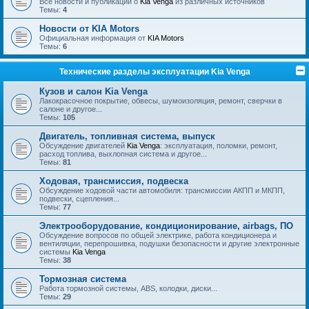
Все новости и публикации о
Kia Venga
из различных источников
Темы:
4
Новости от KIA Motors
Официальная информация от
KIA Motors
Темы:
6
Технические разделы эксплуатации Kia Venga
Кузов и салон Kia Venga
Лакокрасочное покрытие, обвесы, шумоизоляция, ремонт, сверчки в
салоне и другое...
Темы:
105
Двигатель, топливная система, выпуск
Обсуждение двигателей
Kia Venga
: эксплуатация, поломки, ремонт,
расход топлива, выхлопная система и другое...
Темы:
81
Ходовая, трансмиссия, подвеска
Обсуждение ходовой части автомобиля: трансмиссии АКПП и МКПП,
подвески, сцепления...
Темы:
77
Электрооборудование, кондиционирование, airbags, ПО
Обсуждение вопросов по общей электрике, работа кондиционера и
вентиляции, перепрошивка, подушки безопасности и другие электронные
системы
Kia Venga
Темы:
38
Тормозная система
Работа тормозной системы, ABS, колодки, диски...
Темы:
29