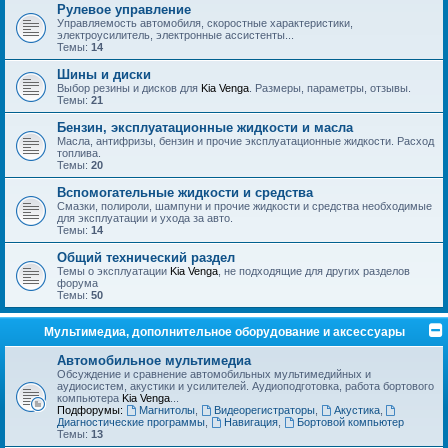
Рулевое управление
Управляемость автомобиля, скоростные характеристики,
электроусилитель, электронные ассистенты...
Темы:
14
Шины и диски
Выбор резины и дисков для
Kia Venga
. Размеры, параметры, отзывы.
Темы:
21
Бензин, эксплуатационные жидкости и масла
Масла, антифризы, бензин и прочие эксплуатационные жидкости. Расход
топлива.
Темы:
20
Вспомогательные жидкости и средства
Смазки, полироли, шампуни и прочие жидкости и средства необходимые
для эксплуатации и ухода за авто.
Темы:
14
Общий технический раздел
Темы о эксплуатации
Kia Venga
, не подходящие для других разделов
форума
Темы:
50
Мультимедиа, дополнительное оборудование и аксессуары
Автомобильное мультимедиа
Обсуждение и сравнение автомобильных мультимедийных и
аудиосистем, акустики и усилителей. Аудиоподготовка, работа бортового
компьютера
Kia Venga
...
Подфорумы:
Магнитолы
,
Видеорегистраторы
,
Акустика
,
Диагностические программы
,
Навигация
,
Бортовой компьютер
Темы:
13