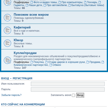
Подфорумы:
Фото и видео темы
,
Про компьютеры
,
Технарь
,
Гаджеты
,
Наши дети
,
Про автомобили
,
Бытовуха (бытовые темы)
Темы:
66
Поможем всем миром
Помощь одноклубникам.
Темы:
9
Кафетерий
Всё о еде и напитках.
Темы:
5
Юмор
Веселые темы.
Темы:
6
Куплю/продам
Раздел для некоммерческих объявлений о покупке/продаже/обмене и
коммерческого (непрофильного) партнерства
Подфорумы:
Покупка
,
Отдам даром в хорошие руки
,
Продажа
,
Коммерческое партнерство
,
Обмен
Темы:
107
ВХОД
•
РЕГИСТРАЦИЯ
Имя пользователя:
Пароль:
Забыли пароль?
Запомнить меня
КТО СЕЙЧАС НА КОНФЕРЕНЦИИ