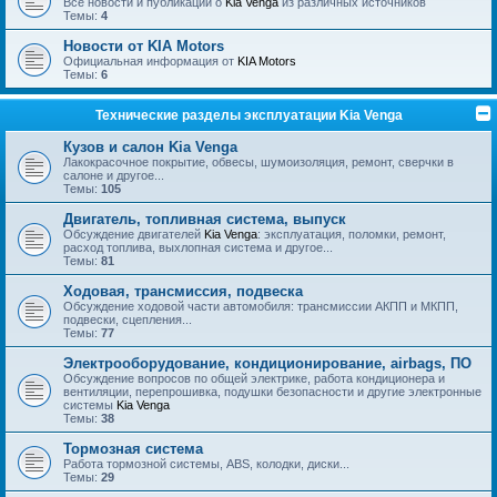
Все новости и публикации о
Kia Venga
из различных источников
Темы:
4
Новости от KIA Motors
Официальная информация от
KIA Motors
Темы:
6
Технические разделы эксплуатации Kia Venga
Кузов и салон Kia Venga
Лакокрасочное покрытие, обвесы, шумоизоляция, ремонт, сверчки в
салоне и другое...
Темы:
105
Двигатель, топливная система, выпуск
Обсуждение двигателей
Kia Venga
: эксплуатация, поломки, ремонт,
расход топлива, выхлопная система и другое...
Темы:
81
Ходовая, трансмиссия, подвеска
Обсуждение ходовой части автомобиля: трансмиссии АКПП и МКПП,
подвески, сцепления...
Темы:
77
Электрооборудование, кондиционирование, airbags, ПО
Обсуждение вопросов по общей электрике, работа кондиционера и
вентиляции, перепрошивка, подушки безопасности и другие электронные
системы
Kia Venga
Темы:
38
Тормозная система
Работа тормозной системы, ABS, колодки, диски...
Темы:
29