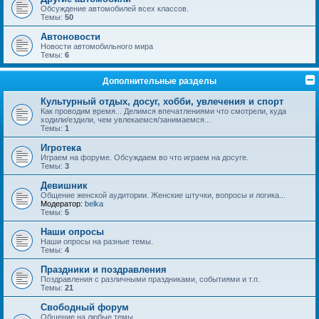
Обсуждение автомобилей всех классов.
Темы:
50
Автоновости
Новости автомобильного мира
Темы:
6
Дополнительные разделы
Культурный отдых, досуг, хобби, увлечения и спорт
Как проводим время... Делимся впечатлениями что смотрели, куда
ходили/ездили, чем увлекаемся/занимаемся...
Темы:
1
Игротека
Играем на форуме. Обсуждаем во что играем на досуге.
Темы:
3
Девишник
Общение женской аудитории. Женские штучки, вопросы и логика...
Модератор:
belka
Темы:
5
Наши опросы
Наши опросы на разные темы.
Темы:
4
Праздники и поздравления
Поздравления с различными праздниками, событиями и т.п.
Темы:
21
Свободный форум
Общение на любые темы.