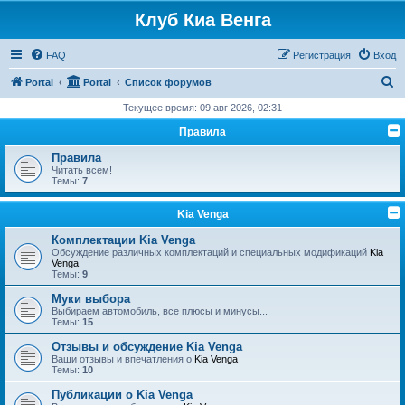
Клуб Киа Венга
FAQ
Регистрация
Вход
П
Portal
Portal
Список форумов
о
Текущее время: 09 авг 2026, 02:31
и
Правила
с
Правила
к
Читать всем!
Темы:
7
Kia Venga
Комплектации Kia Venga
Обсуждение различных комплектаций и специальных модификаций
Kia
Venga
Темы:
9
Муки выбора
Выбираем автомобиль, все плюсы и минусы...
Темы:
15
Отзывы и обсуждение Kia Venga
Ваши отзывы и впечатления о
Kia Venga
Темы:
10
Публикации о Kia Venga