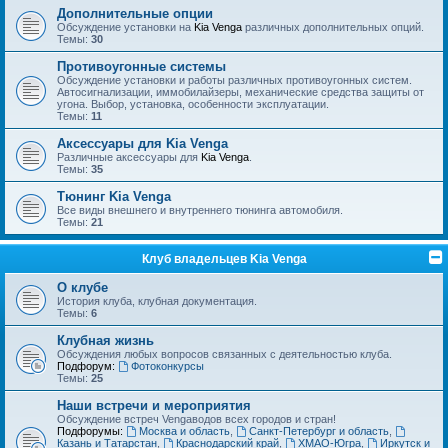
Дополнительные опции
Обсуждение установки на
Kia Venga
различных дополнительных опций.
Темы:
30
Противоугонные системы
Обсуждение установки и работы различных противоугонных систем.
Автосигнализации, иммобилайзеры, механические средства защиты от
угона. Выбор, установка, особенности эксплуатации.
Темы:
11
Аксессуары для Kia Venga
Различные аксессуары для
Kia Venga
.
Темы:
35
Тюнинг Kia Venga
Все виды внешнего и внутреннего тюнинга автомобиля.
Темы:
21
Клуб владельцев Kia Venga
О клубе
История клуба, клубная документация.
Темы:
6
Клубная жизнь
Обсуждения любых вопросов связанных с деятельностью клуба.
Подфорум:
Фотоконкурсы
Темы:
25
Наши встречи и мероприятия
Обсуждение встреч Vengaводов всех городов и стран!
Подфорумы:
Москва и область
,
Санкт-Петербург и область
,
Казань и Татарстан
,
Краснодарский край
,
ХМАО-Югра
,
Иркутск и