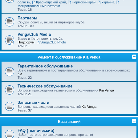
область
,
Красноярский край
,
Пермский край
,
Украина
,
Межрегиональные встречи
Темы:
16
Партнеры
Скидки, бонусы, акции от партнеров клуба.
Темы:
109
VengaClub Media
Видео и Фото проекты клуба.
Подфорум:
VengaClub Photo
Темы:
1
Ремонт и обслуживание Kia Venga
Гарантийное обслуживание
Все о гарантийном и постгарантийном обслуживании в сервис-центрах
Kia
Темы:
22
Техническое обслуживание
Вопросы прохождения технического обслуживания
Kia Venga
Темы:
21
Запасные части
Вопросы, касающиеся запасных частей
Kia Venga
Темы:
37
База знаний
FAQ (технический)
ЧаВо (часто встречающиеся вопросы про авто)