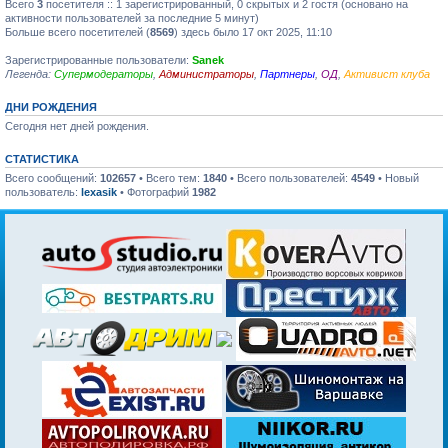
Всего
3
посетителя :: 1 зарегистрированный, 0 скрытых и 2 гостя (основано на
активности пользователей за последние 5 минут)
Больше всего посетителей (
8569
) здесь было 17 окт 2025, 11:10
Зарегистрированные пользователи:
Sanek
Легенда:
Супермодераторы
,
Администраторы
,
Партнеры
,
ОД
,
Активист клуба
ДНИ РОЖДЕНИЯ
Сегодня нет дней рождения.
СТАТИСТИКА
Всего сообщений:
102657
• Всего тем:
1840
• Всего пользователей:
4549
• Новый
пользователь:
lexasik
• Фотографий
1982