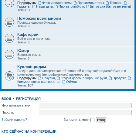
Подфорумы:
Фото и видео темы
,
Про компьютеры
,
Технарь
,
Гаджеты
,
Наши дети
,
Про автомобили
,
Бытовуха (бытовые темы)
Темы:
66
Поможем всем миром
Помощь одноклубникам.
Темы:
9
Кафетерий
Всё о еде и напитках.
Темы:
5
Юмор
Веселые темы.
Темы:
6
Куплю/продам
Раздел для некоммерческих объявлений о покупке/продаже/обмене и
коммерческого (непрофильного) партнерства
Подфорумы:
Покупка
,
Отдам даром в хорошие руки
,
Продажа
,
Коммерческое партнерство
,
Обмен
Темы:
107
ВХОД
•
РЕГИСТРАЦИЯ
Имя пользователя:
Пароль:
Забыли пароль?
Запомнить меня
КТО СЕЙЧАС НА КОНФЕРЕНЦИИ