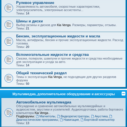
Рулевое управление
Управляемость автомобиля, скоростные характеристики,
электроусилитель, электронные ассистенты...
Темы:
14
Шины и диски
Выбор резины и дисков для
Kia Venga
. Размеры, параметры, отзывы.
Темы:
21
Бензин, эксплуатационные жидкости и масла
Масла, антифризы, бензин и прочие эксплуатационные жидкости. Расход
топлива.
Темы:
20
Вспомогательные жидкости и средства
Смазки, полироли, шампуни и прочие жидкости и средства необходимые
для эксплуатации и ухода за авто.
Темы:
14
Общий технический раздел
Темы о эксплуатации
Kia Venga
, не подходящие для других разделов
форума
Темы:
50
Мультимедиа, дополнительное оборудование и аксессуары
Автомобильное мультимедиа
Обсуждение и сравнение автомобильных мультимедийных и
аудиосистем, акустики и усилителей. Аудиоподготовка, работа бортового
компьютера
Kia Venga
...
Подфорумы:
Магнитолы
,
Видеорегистраторы
,
Акустика
,
Диагностические программы
,
Навигация
,
Бортовой компьютер
Темы:
13