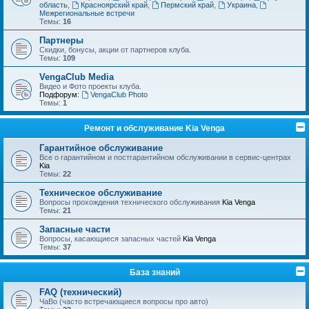
область
,
Красноярский край
,
Пермский край
,
Украина
,
Межрегиональные встречи
Темы:
16
Партнеры
Скидки, бонусы, акции от партнеров клуба.
Темы:
109
VengaClub Media
Видео и Фото проекты клуба.
Подфорум:
VengaClub Photo
Темы:
1
Ремонт и обслуживание Kia Venga
Гарантийное обслуживание
Все о гарантийном и постгарантийном обслуживании в сервис-центрах
Kia
Темы:
22
Техническое обслуживание
Вопросы прохождения технического обслуживания
Kia Venga
Темы:
21
Запасные части
Вопросы, касающиеся запасных частей
Kia Venga
Темы:
37
База знаний
FAQ (технический)
ЧаВо (часто встречающиеся вопросы про авто)