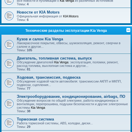
Все новости и публикации о
Kia Venga
из различных источников
Темы:
4
Новости от KIA Motors
Официальная информация от
KIA Motors
Темы:
6
Технические разделы эксплуатации Kia Venga
Кузов и салон Kia Venga
Лакокрасочное покрытие, обвесы, шумоизоляция, ремонт, сверчки в
салоне и другое...
Темы:
105
Двигатель, топливная система, выпуск
Обсуждение двигателей
Kia Venga
: эксплуатация, поломки, ремонт,
расход топлива, выхлопная система и другое...
Темы:
81
Ходовая, трансмиссия, подвеска
Обсуждение ходовой части автомобиля: трансмиссии АКПП и МКПП,
подвески, сцепления...
Темы:
77
Электрооборудование, кондиционирование, airbags, ПО
Обсуждение вопросов по общей электрике, работа кондиционера и
вентиляции, перепрошивка, подушки безопасности и другие электронные
системы
Kia Venga
Темы:
38
Тормозная система
Работа тормозной системы, ABS, колодки, диски...
Темы:
29