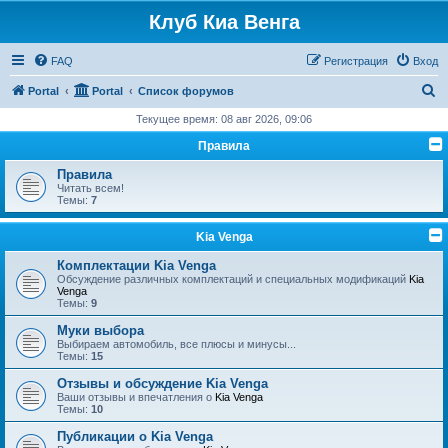
Клуб Киа Венга
FAQ
Регистрация
Вход
П
Portal
Portal
Список форумов
о
Текущее время: 08 авг 2026, 09:06
и
Правила
с
Правила
к
Читать всем!
Темы:
7
Kia Venga
Комплектации Kia Venga
Обсуждение различных комплектаций и специальных модификаций
Kia
Venga
Темы:
9
Муки выбора
Выбираем автомобиль, все плюсы и минусы...
Темы:
15
Отзывы и обсуждение Kia Venga
Ваши отзывы и впечатления о
Kia Venga
Темы:
10
Публикации о Kia Venga