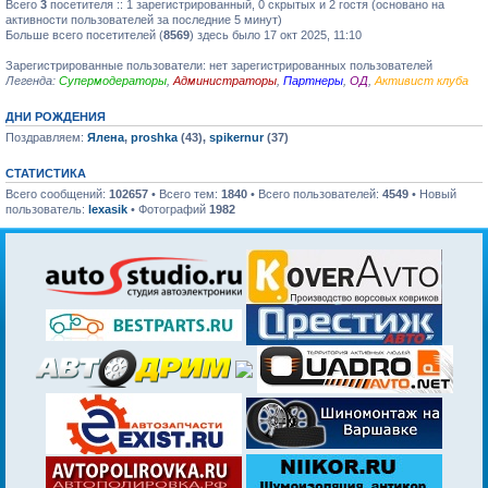
Всего
3
посетителя :: 1 зарегистрированный, 0 скрытых и 2 гостя (основано на
активности пользователей за последние 5 минут)
Больше всего посетителей (
8569
) здесь было 17 окт 2025, 11:10
Зарегистрированные пользователи: нет зарегистрированных пользователей
Легенда:
Супермодераторы
,
Администраторы
,
Партнеры
,
ОД
,
Активист клуба
ДНИ РОЖДЕНИЯ
Поздравляем:
Ялена
,
proshka
(43),
spikernur
(37)
СТАТИСТИКА
Всего сообщений:
102657
• Всего тем:
1840
• Всего пользователей:
4549
• Новый
пользователь:
lexasik
• Фотографий
1982