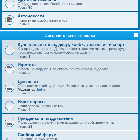
Обсуждение автомобилей всех классов.
Темы:
50
Автоновости
Новости автомобильного мира
Темы:
6
Дополнительные разделы
Культурный отдых, досуг, хобби, увлечения и спорт
Как проводим время... Делимся впечатлениями что смотрели, куда
ходили/ездили, чем увлекаемся/занимаемся...
Темы:
1
Игротека
Играем на форуме. Обсуждаем во что играем на досуге.
Темы:
3
Девишник
Общение женской аудитории. Женские штучки, вопросы и логика...
Модератор:
belka
Темы:
5
Наши опросы
Наши опросы на разные темы.
Темы:
4
Праздники и поздравления
Поздравления с различными праздниками, событиями и т.п.
Темы:
21
Свободный форум
Общение на любые темы.