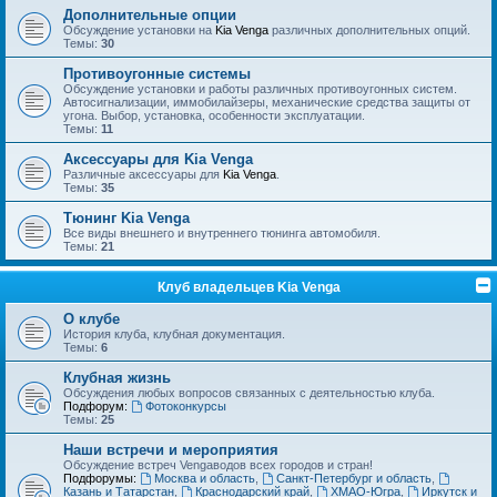
Дополнительные опции
Обсуждение установки на
Kia Venga
различных дополнительных опций.
Темы:
30
Противоугонные системы
Обсуждение установки и работы различных противоугонных систем.
Автосигнализации, иммобилайзеры, механические средства защиты от
угона. Выбор, установка, особенности эксплуатации.
Темы:
11
Аксессуары для Kia Venga
Различные аксессуары для
Kia Venga
.
Темы:
35
Тюнинг Kia Venga
Все виды внешнего и внутреннего тюнинга автомобиля.
Темы:
21
Клуб владельцев Kia Venga
О клубе
История клуба, клубная документация.
Темы:
6
Клубная жизнь
Обсуждения любых вопросов связанных с деятельностью клуба.
Подфорум:
Фотоконкурсы
Темы:
25
Наши встречи и мероприятия
Обсуждение встреч Vengaводов всех городов и стран!
Подфорумы:
Москва и область
,
Санкт-Петербург и область
,
Казань и Татарстан
,
Краснодарский край
,
ХМАО-Югра
,
Иркутск и