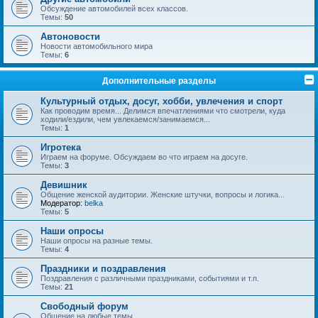
Обсуждение автомобилей всех классов.
Темы:
50
Автоновости
Новости автомобильного мира
Темы:
6
Дополнительные разделы
Культурный отдых, досуг, хобби, увлечения и спорт
Как проводим время... Делимся впечатлениями что смотрели, куда
ходили/ездили, чем увлекаемся/занимаемся...
Темы:
1
Игротека
Играем на форуме. Обсуждаем во что играем на досуге.
Темы:
3
Девишник
Общение женской аудитории. Женские штучки, вопросы и логика...
Модератор:
belka
Темы:
5
Наши опросы
Наши опросы на разные темы.
Темы:
4
Праздники и поздравления
Поздравления с различными праздниками, событиями и т.п.
Темы:
21
Свободный форум
Общение на любые темы.