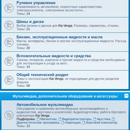
Рулевое управление
Управляемость автомобиля, скоростные характеристики,
электроусилитель, электронные ассистенты...
Темы:
14
Шины и диски
Выбор резины и дисков для
Kia Venga
. Размеры, параметры, отзывы.
Темы:
21
Бензин, эксплуатационные жидкости и масла
Масла, антифризы, бензин и прочие эксплуатационные жидкости. Расход
топлива.
Темы:
20
Вспомогательные жидкости и средства
Смазки, полироли, шампуни и прочие жидкости и средства необходимые
для эксплуатации и ухода за авто.
Темы:
14
Общий технический раздел
Темы о эксплуатации
Kia Venga
, не подходящие для других разделов
форума
Темы:
50
Мультимедиа, дополнительное оборудование и аксессуары
Автомобильное мультимедиа
Обсуждение и сравнение автомобильных мультимедийных и
аудиосистем, акустики и усилителей. Аудиоподготовка, работа бортового
компьютера
Kia Venga
...
Подфорумы:
Магнитолы
,
Видеорегистраторы
,
Акустика
,
Диагностические программы
,
Навигация
,
Бортовой компьютер
Темы:
13