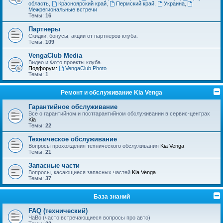
область
,
Красноярский край
,
Пермский край
,
Украина
,
Межрегиональные встречи
Темы:
16
Партнеры
Скидки, бонусы, акции от партнеров клуба.
Темы:
109
VengaClub Media
Видео и Фото проекты клуба.
Подфорум:
VengaClub Photo
Темы:
1
Ремонт и обслуживание Kia Venga
Гарантийное обслуживание
Все о гарантийном и постгарантийном обслуживании в сервис-центрах
Kia
Темы:
22
Техническое обслуживание
Вопросы прохождения технического обслуживания
Kia Venga
Темы:
21
Запасные части
Вопросы, касающиеся запасных частей
Kia Venga
Темы:
37
База знаний
FAQ (технический)
ЧаВо (часто встречающиеся вопросы про авто)