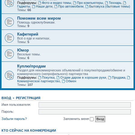
Подфорумы:
Фото и видео темы
,
Про компьютеры
,
Технарь
,
Гаджеты
,
Наши дети
,
Про автомобили
,
Бытовуха (бытовые темы)
Темы:
66
Поможем всем миром
Помощь одноклубникам.
Темы:
9
Кафетерий
Всё о еде и напитках.
Темы:
5
Юмор
Веселые темы.
Темы:
6
Куплю/продам
Раздел для некоммерческих объявлений о покупке/продаже/обмене и
коммерческого (непрофильного) партнерства
Подфорумы:
Покупка
,
Отдам даром в хорошие руки
,
Продажа
,
Коммерческое партнерство
,
Обмен
Темы:
107
ВХОД
•
РЕГИСТРАЦИЯ
Имя пользователя:
Пароль:
Забыли пароль?
Запомнить меня
КТО СЕЙЧАС НА КОНФЕРЕНЦИИ