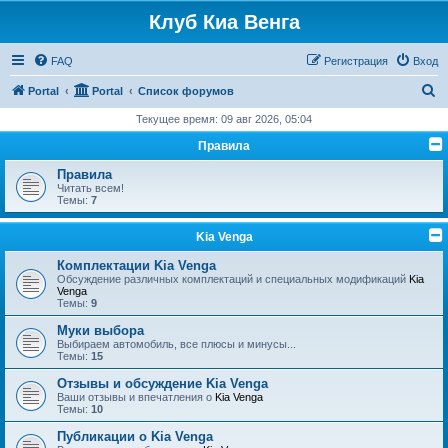
Клуб Киа Венга
FAQ
Регистрация
Вход
П
Portal
Portal
Список форумов
о
Текущее время: 09 авг 2026, 05:04
и
Правила
с
Правила
к
Читать всем!
Темы:
7
Kia Venga
Комплектации Kia Venga
Обсуждение различных комплектаций и специальных модификаций
Kia
Venga
Темы:
9
Муки выбора
Выбираем автомобиль, все плюсы и минусы...
Темы:
15
Отзывы и обсуждение Kia Venga
Ваши отзывы и впечатления о
Kia Venga
Темы:
10
Публикации о Kia Venga