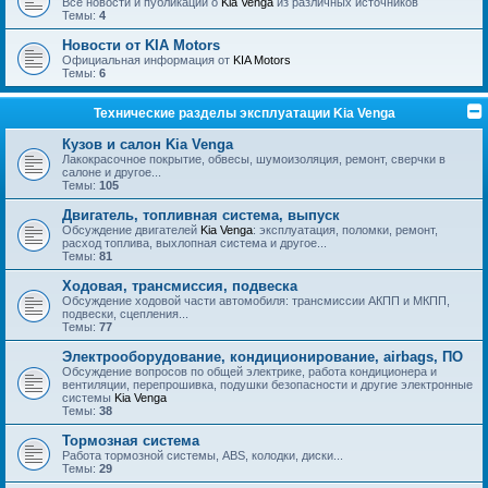
Все новости и публикации о
Kia Venga
из различных источников
Темы:
4
Новости от KIA Motors
Официальная информация от
KIA Motors
Темы:
6
Технические разделы эксплуатации Kia Venga
Кузов и салон Kia Venga
Лакокрасочное покрытие, обвесы, шумоизоляция, ремонт, сверчки в
салоне и другое...
Темы:
105
Двигатель, топливная система, выпуск
Обсуждение двигателей
Kia Venga
: эксплуатация, поломки, ремонт,
расход топлива, выхлопная система и другое...
Темы:
81
Ходовая, трансмиссия, подвеска
Обсуждение ходовой части автомобиля: трансмиссии АКПП и МКПП,
подвески, сцепления...
Темы:
77
Электрооборудование, кондиционирование, airbags, ПО
Обсуждение вопросов по общей электрике, работа кондиционера и
вентиляции, перепрошивка, подушки безопасности и другие электронные
системы
Kia Venga
Темы:
38
Тормозная система
Работа тормозной системы, ABS, колодки, диски...
Темы:
29