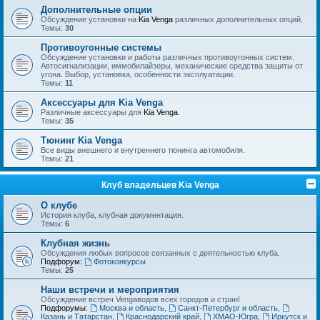
Дополнительные опции
Обсуждение установки на
Kia Venga
различных дополнительных опций.
Темы:
30
Противоугонные системы
Обсуждение установки и работы различных противоугонных систем.
Автосигнализации, иммобилайзеры, механические средства защиты от
угона. Выбор, установка, особенности эксплуатации.
Темы:
11
Аксессуары для Kia Venga
Различные аксессуары для
Kia Venga
.
Темы:
35
Тюнинг Kia Venga
Все виды внешнего и внутреннего тюнинга автомобиля.
Темы:
21
Клуб владельцев Kia Venga
О клубе
История клуба, клубная документация.
Темы:
6
Клубная жизнь
Обсуждения любых вопросов связанных с деятельностью клуба.
Подфорум:
Фотоконкурсы
Темы:
25
Наши встречи и мероприятия
Обсуждение встреч Vengaводов всех городов и стран!
Подфорумы:
Москва и область
,
Санкт-Петербург и область
,
Казань и Татарстан
,
Краснодарский край
,
ХМАО-Югра
,
Иркутск и