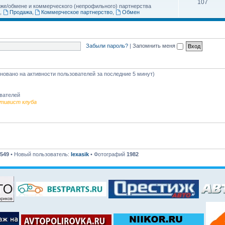
107
аже/обмене и коммерческого (непрофильного) партнерства
,
Продажа
,
Коммерческое партнерство
,
Обмен
Забыли пароль?
|
Запомнить меня
сновано на активности пользователей за последние 5 минут)
ователей
тивист клуба
549
• Новый пользователь:
lexasik
• Фотографий
1982