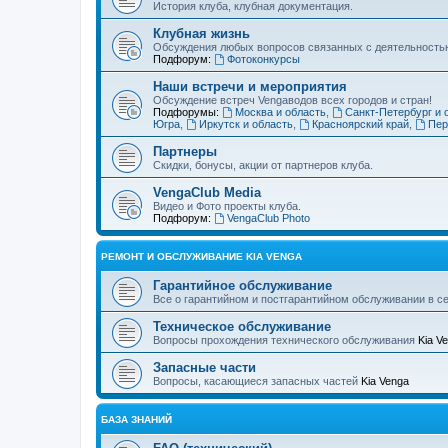
История клуба, клубная документация.
Клубная жизнь
Обсуждения любых вопросов связанных с деятельностью
Подфорум:
Фотоконкурсы
Наши встречи и мероприятия
Обсуждение встреч Vengaводов всех городов и стран!
Подфорумы:
Москва и область
,
Санкт-Петербург и 
Югра
,
Иркутск и область
,
Красноярский край
,
Пер
Партнеры
Скидки, бонусы, акции от партнеров клуба.
VengaClub Media
Видео и Фото проекты клуба.
Подфорум:
VengaClub Photo
РЕМОНТ И ОБСЛУЖИВАНИЕ KIA VENGA
Гарантийное обслуживание
Все о гарантийном и постгарантийном обслуживании в с
Техническое обслуживание
Вопросы прохождения технического обслуживания
Kia V
Запасные части
Вопросы, касающиеся запасных частей
Kia Venga
БАЗА ЗНАНИЙ