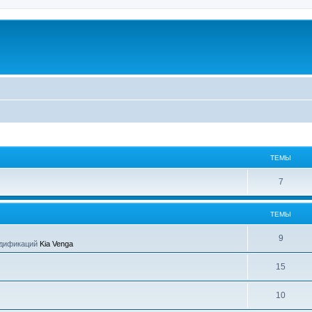
ТЕМЫ
7
ТЕМЫ
9
одификаций
Kia Venga
15
10