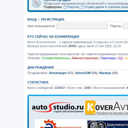
Раздел для некоммерческих объявлений о покупке/прод
Подфорумы:
Покупка
,
Отдам даром в хорошие руки
ВХОД
•
РЕГИСТРАЦИЯ
Имя пользователя:
Пароль:
КТО СЕЙЧАС НА КОНФЕРЕНЦИИ
Всего
3
посетителя :: 1 зарегистрированный, 0 скрытых и 2 гостя (о
Больше всего посетителей (
8569
) здесь было 17 окт 2025, 11:10
Зарегистрированные пользователи: нет зарегистрированных польз
Легенда:
Супермодераторы
,
Администраторы
,
Партнеры
,
ОД
,
Ак
ДНИ РОЖДЕНИЯ
Поздравляем:
Alexdraeger
(57),
Volond199
(54),
Marabip
(43)
СТАТИСТИКА
Всего сообщений:
102657
• Всего тем:
1840
• Всего пользователей:
4