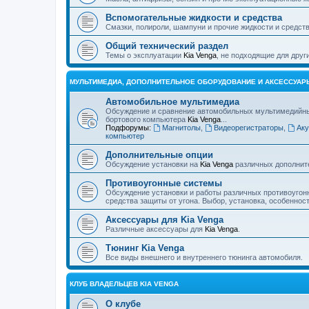
Вспомогательные жидкости и средства
Смазки, полироли, шампуни и прочие жидкости и средств
Общий технический раздел
Темы о эксплуатации
Kia Venga
, не подходящие для дру
МУЛЬТИМЕДИА, ДОПОЛНИТЕЛЬНОЕ ОБОРУДОВАНИЕ И АКСЕССУАР
Автомобильное мультимедиа
Обсуждение и сравнение автомобильных мультимедийных 
бортового компьютера
Kia Venga
...
Подфорумы:
Магнитолы
,
Видеорегистраторы
,
Аку
компьютер
Дополнительные опции
Обсуждение установки на
Kia Venga
различных дополнит
Противоугонные системы
Обсуждение установки и работы различных противоугон
средства защиты от угона. Выбор, установка, особеннос
Аксессуары для Kia Venga
Различные аксессуары для
Kia Venga
.
Тюнинг Kia Venga
Все виды внешнего и внутреннего тюнинга автомобиля.
КЛУБ ВЛАДЕЛЬЦЕВ KIA VENGA
О клубе