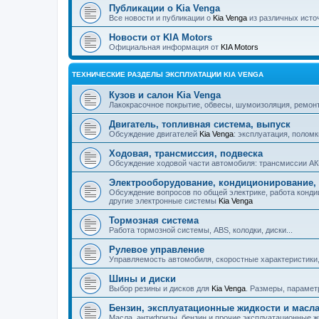
Публикации о Kia Venga
Все новости и публикации о
Kia Venga
из различных исто
Новости от KIA Motors
Официальная информация от
KIA Motors
ТЕХНИЧЕСКИЕ РАЗДЕЛЫ ЭКСПЛУАТАЦИИ KIA VENGA
Кузов и салон Kia Venga
Лакокрасочное покрытие, обвесы, шумоизоляция, ремонт, 
Двигатель, топливная система, выпуск
Обсуждение двигателей
Kia Venga
: эксплуатация, поломк
Ходовая, трансмиссия, подвеска
Обсуждение ходовой части автомобиля: трансмиссии АКП
Электрооборудование, кондиционирование, 
Обсуждение вопросов по общей электрике, работа конди
другие электронные системы
Kia Venga
Тормозная система
Работа тормозной системы, ABS, колодки, диски...
Рулевое управление
Управляемость автомобиля, скоростные характеристики,
Шины и диски
Выбор резины и дисков для
Kia Venga
. Размеры, парамет
Бензин, эксплуатационные жидкости и масл
Масла, антифризы, бензин и прочие эксплуатационные ж