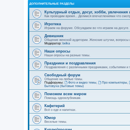
ДОПОЛНИТЕЛЬНЫЕ РАЗДЕЛЫ
Культурный отдых, досуг, хобби, увлечения 
Как проводим время... Делимся впечатлениями что смотр
Игротека
Играем на форуме. Обсуждаем во что играем на досуге.
Девишник
Общение женской аудитории. Женские штучки, вопросы и 
Модератор:
belka
Наши опросы
Наши опросы на разные темы.
Праздники и поздравления
Поздравления с различными праздниками, событиями и т
Свободный форум
Общение на любые темы.
Подфорумы:
Фото и видео темы
,
Про компьютеры
,
Бытовуха (бытовые темы)
Поможем всем миром
Помощь одноклубникам.
Кафетерий
Всё о еде и напитках.
Юмор
Веселые темы.
Куплю/продам