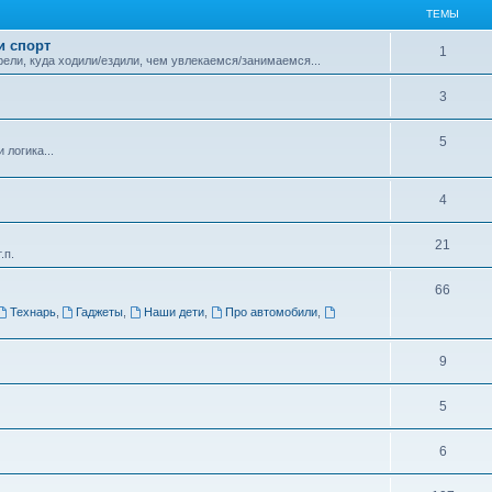
ТЕМЫ
и спорт
1
ели, куда ходили/ездили, чем увлекаемся/занимаемся...
3
5
логика...
4
21
.п.
66
Технарь
,
Гаджеты
,
Наши дети
,
Про автомобили
,
9
5
6