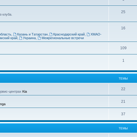
25
 клуба.
16
область
,
Казань и Татарстан
,
Краснодарский край
,
ХМАО-
мский край
,
Украина
,
Межрегиональные встречи
109
1
ТЕМЫ
22
ервис-центрах
Kia
21
enga
37
ТЕМЫ