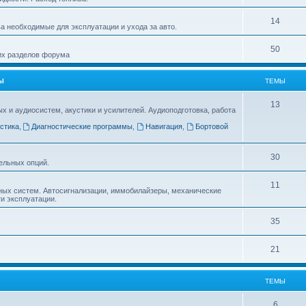
14
а необходимые для эксплуатации и ухода за авто.
50
гих разделов форума
Ы
ТЕМЫ
13
и аудиосистем, акустики и усилителей. Аудиоподготовка, работа
стика
,
Диагностические программы
,
Навигация
,
Бортовой
30
ельных опций.
11
ных систем. Автосигнализации, иммобилайзеры, механические
ти эксплуатации.
35
21
ТЕМЫ
6