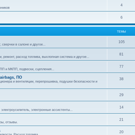
4
чников
6
ТЕМЫ
105
сверчки в салоне и другое...
81
и, ремонт, расход топлива, выхлопная система и другое...
77
П и МКПП, подвески, сцепления...
airbags, ПО
38
ционера и вентиляции, перепрошивка, подушки безопасности и
29
14
 электроусилитель, электронные ассистенты...
21
ры, отзывы.
а
20
идкости. Расход топлива.