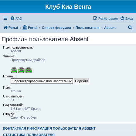
Клуб Киа Венга
FAQ
Регистрация
Вход
П
Portal
Portal
Список форумов
Пользователи
Absent
о
Профиль пользователя Absent
и
Имя пользователя:
с
Absent
Звание:
к
Продвинутый драйвер
Группы:
Имя:
Жанна
Card number:
81
Род занятий:
1,6 Luxe 4AT Space
Откуда:
Санкт-Петербург
КОНТАКТНАЯ ИНФОРМАЦИЯ ПОЛЬЗОВАТЕЛЯ ABSENT
СТАТИСТИКА ПОЛЬЗОВАТЕЛЯ