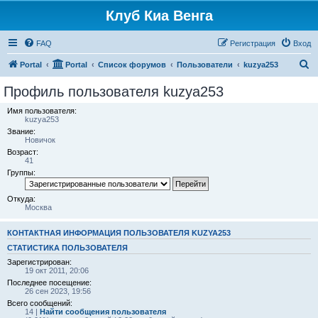
Клуб Киа Венга
FAQ
Регистрация
Вход
П
Portal
Portal
Список форумов
Пользователи
kuzya253
о
Профиль пользователя kuzya253
и
Имя пользователя:
с
kuzya253
Звание:
к
Новичок
Возраст:
41
Группы:
Откуда:
Москва
КОНТАКТНАЯ ИНФОРМАЦИЯ ПОЛЬЗОВАТЕЛЯ KUZYA253
СТАТИСТИКА ПОЛЬЗОВАТЕЛЯ
Зарегистрирован:
19 окт 2011, 20:06
Последнее посещение:
26 сен 2023, 19:56
Всего сообщений:
14 |
Найти сообщения пользователя