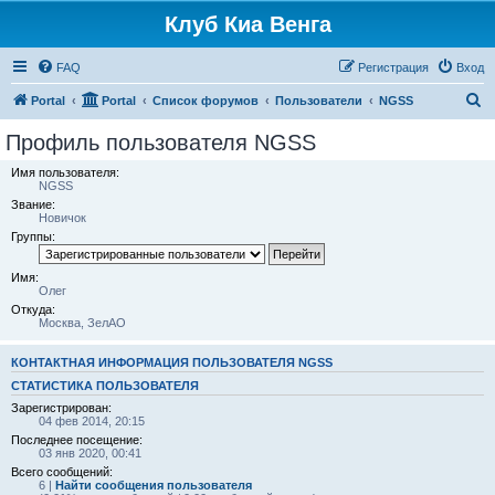
Клуб Киа Венга
FAQ
Регистрация
Вход
П
Portal
Portal
Список форумов
Пользователи
NGSS
о
Профиль пользователя NGSS
и
Имя пользователя:
с
NGSS
Звание:
к
Новичок
Группы:
Имя:
Олег
Откуда:
Москва, ЗелАО
КОНТАКТНАЯ ИНФОРМАЦИЯ ПОЛЬЗОВАТЕЛЯ NGSS
СТАТИСТИКА ПОЛЬЗОВАТЕЛЯ
Зарегистрирован:
04 фев 2014, 20:15
Последнее посещение:
03 янв 2020, 00:41
Всего сообщений:
6 |
Найти сообщения пользователя