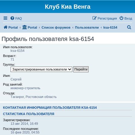
Клуб Киа Венга
FAQ
Регистрация
Вход
П
Portal
Portal
Список форумов
Пользователи
ksa-6154
о
Профиль пользователя ksa-6154
и
Имя пользователя:
с
ksa-6154
Возраст:
к
71
Группы:
Имя:
Сергей
Род занятий:
инженер-строитель
Откуда:
Таганрог, Ростовская область
КОНТАКТНАЯ ИНФОРМАЦИЯ ПОЛЬЗОВАТЕЛЯ KSA-6154
СТАТИСТИКА ПОЛЬЗОВАТЕЛЯ
Зарегистрирован:
13 авг 2014, 16:49
Последнее посещение:
16 фев 2020, 04:55