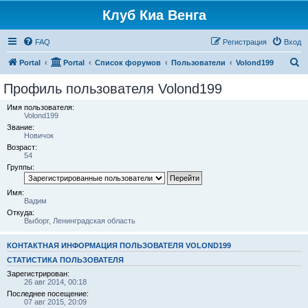
Клуб Киа Венга
FAQ
Регистрация
Вход
П
Portal
Portal
Список форумов
Пользователи
Volond199
о
Профиль пользователя Volond199
и
Имя пользователя:
с
Volond199
Звание:
к
Новичок
Возраст:
54
Группы:
Имя:
Вадим
Откуда:
Выборг, Ленинградская область
КОНТАКТНАЯ ИНФОРМАЦИЯ ПОЛЬЗОВАТЕЛЯ VOLOND199
СТАТИСТИКА ПОЛЬЗОВАТЕЛЯ
Зарегистрирован:
26 авг 2014, 00:18
Последнее посещение:
07 авг 2015, 20:09