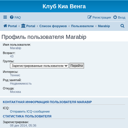
Клуб Киа Венга
FAQ
Регистрация
Вход
П
Portal
Portal
Список форумов
Пользователи
Marabip
о
Профиль пользователя Marabip
и
Имя пользователя:
с
Marabip
Возраст:
к
43
Группы:
Интересы:
Теннис
Род занятий:
Недвижимость
Откуда:
Москва
КОНТАКТНАЯ ИНФОРМАЦИЯ ПОЛЬЗОВАТЕЛЯ MARABIP
ICQ:
Отправить ICQ-сообщение
СТАТИСТИКА ПОЛЬЗОВАТЕЛЯ
Зарегистрирован:
08 дек 2014, 05:36