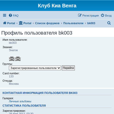
Клуб Киа Венга
FAQ
Регистрация
Вход
П
Portal
Portal
Список форумов
Пользователи
bk003
о
Профиль пользователя bk003
и
Имя пользователя:
с
bk003
Звание:
к
Знаток
Группы:
Card number:
133
Откуда:
Москва
КОНТАКТНАЯ ИНФОРМАЦИЯ ПОЛЬЗОВАТЕЛЯ BK003
Галерея:
Личные альбомы
СТАТИСТИКА ПОЛЬЗОВАТЕЛЯ
Зарегистрирован:
28 фев 2012, 03:30