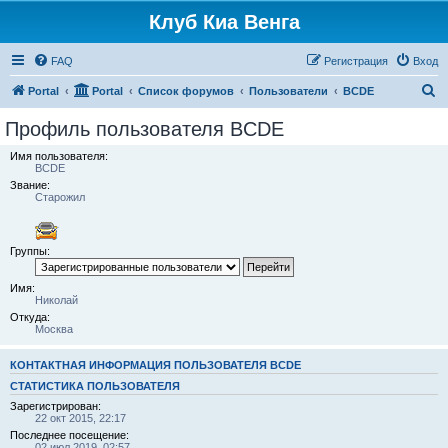
Клуб Киа Венга
FAQ
Регистрация
Вход
П
Portal
Portal
Список форумов
Пользователи
BCDE
о
Профиль пользователя BCDE
и
Имя пользователя:
с
BCDE
Звание:
к
Старожил
Группы:
Имя:
Николай
Откуда:
Москва
КОНТАКТНАЯ ИНФОРМАЦИЯ ПОЛЬЗОВАТЕЛЯ BCDE
СТАТИСТИКА ПОЛЬЗОВАТЕЛЯ
Зарегистрирован:
22 окт 2015, 22:17
Последнее посещение:
02 июл 2019, 02:57