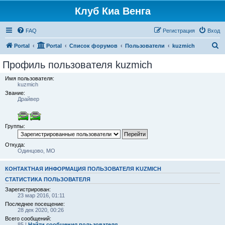
Клуб Киа Венга
FAQ
Регистрация
Вход
П
Portal
Portal
Список форумов
Пользователи
kuzmich
о
Профиль пользователя kuzmich
и
Имя пользователя:
с
kuzmich
Звание:
к
Драйвер
Группы:
Откуда:
Одинцово, МО
КОНТАКТНАЯ ИНФОРМАЦИЯ ПОЛЬЗОВАТЕЛЯ KUZMICH
СТАТИСТИКА ПОЛЬЗОВАТЕЛЯ
Зарегистрирован:
23 мар 2016, 01:11
Последнее посещение:
28 дек 2020, 00:26
Всего сообщений:
85 |
Найти сообщения пользователя