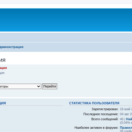
дминистрация
ия
ация
ция
ЦИЯ
СТАТИСТИКА ПОЛЬЗОВАТЕЛЯ
Зарегистрирован:
16 май 
Последнее посещение:
04 авг 2
Всего сообщений:
46 |
Най
(0.04% 
Наиболее активен в форуме:
Правил
(8 сооб