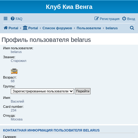
Клуб Киа Венга
FAQ
Регистрация
Вход
П
Portal
Portal
Список форумов
Пользователи
belarus
о
Профиль пользователя belarus
и
Имя пользователя:
с
belarus
Звание:
к
Старожил
Возраст:
68
Группы:
Имя:
Василий
Card number:
234
Откуда:
Москва
КОНТАКТНАЯ ИНФОРМАЦИЯ ПОЛЬЗОВАТЕЛЯ BELARUS
Галерея: