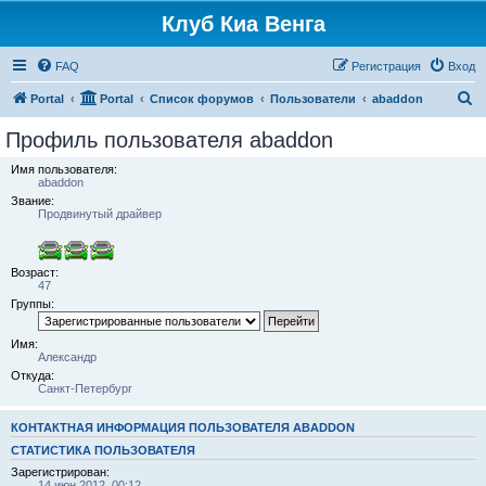
Клуб Киа Венга
FAQ
Регистрация
Вход
П
Portal
Portal
Список форумов
Пользователи
abaddon
о
Профиль пользователя abaddon
и
Имя пользователя:
с
abaddon
Звание:
к
Продвинутый драйвер
Возраст:
47
Группы:
Имя:
Александр
Откуда:
Санкт-Петербург
КОНТАКТНАЯ ИНФОРМАЦИЯ ПОЛЬЗОВАТЕЛЯ ABADDON
СТАТИСТИКА ПОЛЬЗОВАТЕЛЯ
Зарегистрирован:
14 июн 2012, 00:12