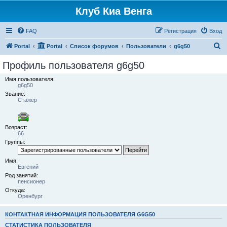
Клуб Киа Венга
FAQ
Регистрация
Вход
П
Portal
Portal
Список форумов
Пользователи
g6g50
о
Профиль пользователя g6g50
и
Имя пользователя:
с
g6g50
Звание:
к
Стажер
Возраст:
66
Группы:
Имя:
Евгений
Род занятий:
пенсионер
Откуда:
Оренбург
КОНТАКТНАЯ ИНФОРМАЦИЯ ПОЛЬЗОВАТЕЛЯ G6G50
СТАТИСТИКА ПОЛЬЗОВАТЕЛЯ