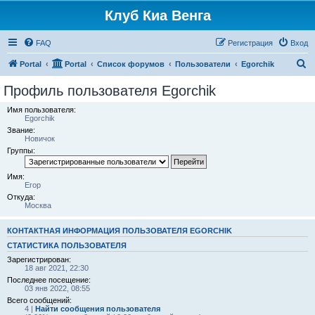
Клуб Киа Венга
FAQ
Регистрация
Вход
П
Portal
Portal
Список форумов
Пользователи
Egorchik
о
Профиль пользователя Egorchik
и
Имя пользователя:
с
Egorchik
Звание:
к
Новичок
Группы:
Имя:
Егор
Откуда:
Москва
КОНТАКТНАЯ ИНФОРМАЦИЯ ПОЛЬЗОВАТЕЛЯ EGORCHIK
СТАТИСТИКА ПОЛЬЗОВАТЕЛЯ
Зарегистрирован:
18 авг 2021, 22:30
Последнее посещение:
03 янв 2022, 08:55
Всего сообщений:
4 |
Найти сообщения пользователя