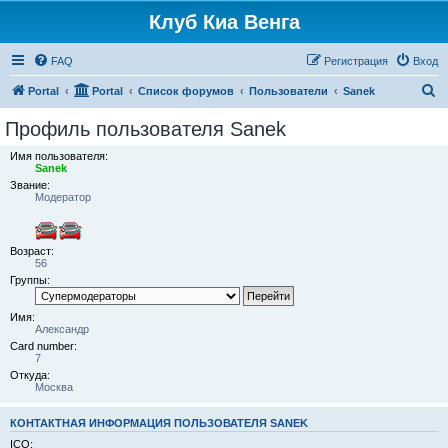
Клуб Киа Венга
FAQ
Регистрация
Вход
П
Portal
Portal
Список форумов
Пользователи
Sanek
о
Профиль пользователя Sanek
и
Имя пользователя:
с
Sanek
Звание:
к
Модератор
Возраст:
56
Группы:
Имя:
Александр
Card number:
7
Откуда:
Москва
КОНТАКТНАЯ ИНФОРМАЦИЯ ПОЛЬЗОВАТЕЛЯ SANEK
ICQ: