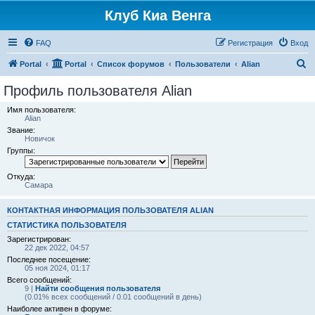
Клуб Киа Венга
FAQ
Регистрация
Вход
П
Portal
Portal
Список форумов
Пользователи
Alian
о
Профиль пользователя Alian
и
Имя пользователя:
с
Alian
Звание:
к
Новичок
Группы:
Откуда:
Самара
КОНТАКТНАЯ ИНФОРМАЦИЯ ПОЛЬЗОВАТЕЛЯ ALIAN
СТАТИСТИКА ПОЛЬЗОВАТЕЛЯ
Зарегистрирован:
22 дек 2022, 04:57
Последнее посещение:
05 ноя 2024, 01:17
Всего сообщений:
9 |
Найти сообщения пользователя
(0.01% всех сообщений / 0.01 сообщений в день)
Наиболее активен в форуме: